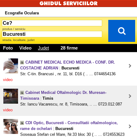
Ecografie Oculara
produs / serviciu
strada, localitate, judet
Foto
Video
Judet
28 firme
CABINET MEDICAL ECHO MEDICA - CONF. DR.
COSTACHE ADRIAN
|
Bucuresti
Str. C-tin. Brancusi , nr. 11, bl. D16 ( .. ... 0744654136
video
Cabinet Medical Oftalmologic Dr. Muresan-
Timisoara
|
Timis
Str. Iancu Vacarescu, nr. 8, Timisoara, .. ... 0723.012.087
video
CDI Optic, Bucuresti - Consulltatii oftalmologice,
rame de ochelari
|
Bucuresti
Soseaua Stefan cel Mare, Nr.33 bloc 30 ( .. ... 0724553623