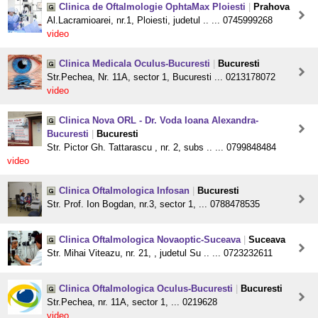
Clinica de Oftalmologie OphtaMax Ploiesti
|
Prahova
Al.Lacramioarei, nr.1, Ploiesti, judetul .. ... 0745999268
video
Clinica Medicala Oculus-Bucuresti
|
Bucuresti
Str.Pechea, Nr. 11A, sector 1, Bucuresti ... 0213178072
video
Clinica Nova ORL - Dr. Voda Ioana Alexandra-
Bucuresti
|
Bucuresti
Str. Pictor Gh. Tattarascu , nr. 2, subs .. ... 0799848484
video
Clinica Oftalmologica Infosan
|
Bucuresti
Str. Prof. Ion Bogdan, nr.3, sector 1, ... 0788478535
Clinica Oftalmologica Novaoptic-Suceava
|
Suceava
Str. Mihai Viteazu, nr. 21, , judetul Su .. ... 0723232611
Clinica Oftalmologica Oculus-Bucuresti
|
Bucuresti
Str.Pechea, nr. 11A, sector 1, ... 0219628
video