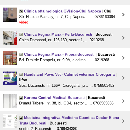
Clinica oftalmologica QVision-Cluj Napoca
|
Cluj
Str. Nicolae Pascaly, nr. 7, Cluj Napoca .. ... 0786160064
video
Clinica Regina Maria - Perla-Bucuresti
|
Bucuresti
Calea Dorobanti, nr. 126-130, sector 1, ... 0219268
Clinica Regina Maria - Pipera-Bucuresti
|
Bucuresti
Bd. Dimitrie Pompeiu, nr. 9-9A, cladirea .. ... 0219268
Hands and Paws Vet - Cabinet veterinar Ciorogarla
|
Ilfov
Sos. Bucuresti, nr. 166A, Ciorogarla, ju .. ... 0759503452
Korona-Centrul Medical-Bucuresti
|
Bucuresti
Drumul Taberei, nr. 38, bl. OD4, sector .. ... 0768565656
Medicina Integrativa-Medicina Cuantica Doctor Elena
Truta Bucuresti
|
Bucuresti
sector 2, Bucuresti ... 0769434380