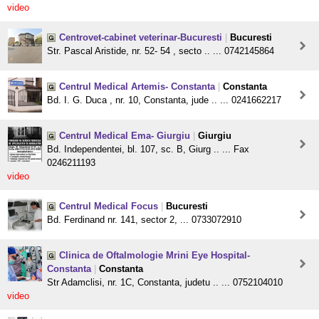
video
Centrovet-cabinet veterinar-Bucuresti
|
Bucuresti
Str. Pascal Aristide, nr. 52- 54 , secto .. ... 0742145864
Centrul Medical Artemis- Constanta
|
Constanta
Bd. I. G. Duca , nr. 10, Constanta, jude .. ... 0241662217
Centrul Medical Ema- Giurgiu
|
Giurgiu
Bd. Independentei, bl. 107, sc. B, Giurg .. ... Fax
0246211193
video
Centrul Medical Focus
|
Bucuresti
Bd. Ferdinand nr. 141, sector 2, ... 0733072910
Clinica de Oftalmologie Mrini Eye Hospital-
Constanta
|
Constanta
Str Adamclisi, nr. 1C, Constanta, judetu .. ... 0752104010
video