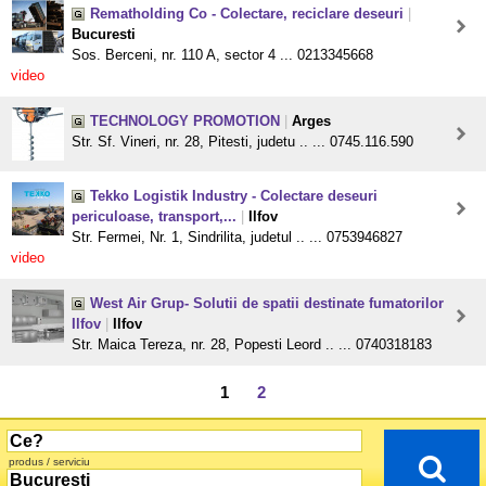
Rematholding Co - Colectare, reciclare deseuri
|
Bucuresti
Sos. Berceni, nr. 110 A, sector 4 ... 0213345668
video
TECHNOLOGY PROMOTION
|
Arges
Str. Sf. Vineri, nr. 28, Pitesti, judetu .. ... 0745.116.590
Tekko Logistik Industry - Colectare deseuri
periculoase, transport,...
|
Ilfov
Str. Fermei, Nr. 1, Sindrilita, judetul .. ... 0753946827
video
West Air Grup- Solutii de spatii destinate fumatorilor
Ilfov
|
Ilfov
Str. Maica Tereza, nr. 28, Popesti Leord .. ... 0740318183
1
2
produs / serviciu