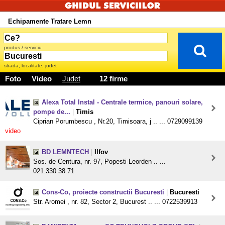
Echipamente Tratare Lemn
produs / serviciu
strada, localitate, judet
Foto
Video
Judet
12 firme
Alexa Total Instal - Centrale termice, panouri solare,
pompe de...
|
Timis
Ciprian Porumbescu , Nr.20, Timisoara, j .. ... 0729099139
video
BD LEMNTECH
|
Ilfov
Sos. de Centura, nr. 97, Popesti Leorden .. ...
021.330.38.71
Cons-Co, proiecte constructii Bucuresti
|
Bucuresti
Str. Aromei , nr. 82, Sector 2, Bucurest .. ... 0722539913