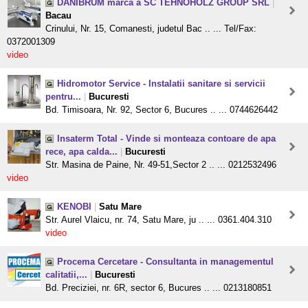
DANIBRUM marca a SC TEHNOHOLZ GROUP SRL
|
Bacau
Crinului, Nr. 15, Comanesti, judetul Bac .. ... Tel/Fax:
0372001309
video
Hidromotor Service - Instalatii sanitare si servicii
pentru...
|
Bucuresti
Bd. Timisoara, Nr. 92, Sector 6, Bucures .. ... 0744626442
Insaterm Total - Vinde si monteaza contoare de apa
rece, apa calda...
|
Bucuresti
Str. Masina de Paine, Nr. 49-51,Sector 2 .. ... 0212532496
video
KENOBI
|
Satu Mare
Str. Aurel Vlaicu, nr. 74, Satu Mare, ju .. ... 0361.404.310
video
Procema Cercetare - Consultanta in managementul
calitatii,...
|
Bucuresti
Bd. Preciziei, nr. 6R, sector 6, Bucures .. ... 0213180851