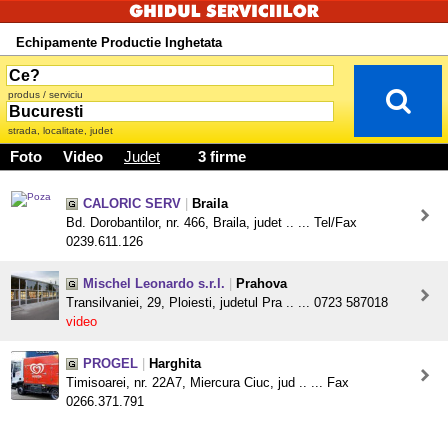
Echipamente Productie Inghetata
produs / serviciu
strada, localitate, judet
Foto
Video
Judet
3 firme
CALORIC SERV
|
Braila
Bd. Dorobantilor, nr. 466, Braila, judet .. ... Tel/Fax
0239.611.126
Mischel Leonardo s.r.l.
|
Prahova
Transilvaniei, 29, Ploiesti, judetul Pra .. ... 0723 587018
video
PROGEL
|
Harghita
Timisoarei, nr. 22A7, Miercura Ciuc, jud .. ... Fax
0266.371.791