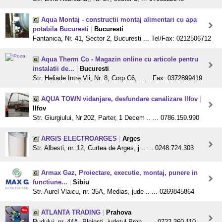
Aqua Montaj - constructii montaj alimentari cu apa
potabila Bucuresti
|
Bucuresti
Fantanica, Nr. 41, Sector 2, Bucuresti ... Tel/Fax: 0212506712
Aqua Therm Co - Magazin online cu articole pentru
instalatii de...
|
Bucuresti
Str. Heliade Intre Vii, Nr. 8, Corp C6, .. ... Fax: 0372899419
AQUA TOWN vidanjare, desfundare canalizare Ilfov
|
Ilfov
Str. Giurgiului, Nr 202, Parter, 1 Decem .. ... 0786.159.990
ARGIS ELECTROARGES
|
Arges
Str. Albesti, nr. 12, Curtea de Arges, j .. ... 0248.724.303
Armax Gaz, Proiectare, executie, montaj, punere in
functiune...
|
Sibiu
Str. Aurel Vlaicu, nr. 35A, Medias, jude .. ... 0269845864
ATLANTA TRADING
|
Prahova
Rudului, nr. 44A, Ploiesti, judetul Prah .. ... 0722.360.110