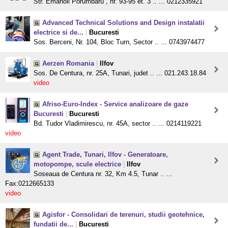
Str. Emanoil Porumbaru , nr. 93-95 et. 3 .. ... 0212335921
Advanced Technical Solutions and Design instalatii
electrice si de...
|
Bucuresti
Sos. Berceni, Nr. 104, Bloc Turn, Sector .. ... 0743974477
Aerzen Romania
|
Ilfov
Sos. De Centura, nr. 25A, Tunari, judet .. ... 021.243.18.84
video
Afriso-Euro-Index - Service analizoare de gaze
Bucuresti
|
Bucuresti
Bd. Tudor Vladimirescu, nr. 45A, sector .. ... 0214119221
video
Agent Trade, Tunari, Ilfov - Generatoare,
motopompe, scule electrice
|
Ilfov
Soseaua de Centura nr. 32, Km 4.5, Tunar .. ...
Fax:0212665133
video
Agisfor - Consolidari de terenuri, studii geotehnice,
fundatii de...
|
Bucuresti