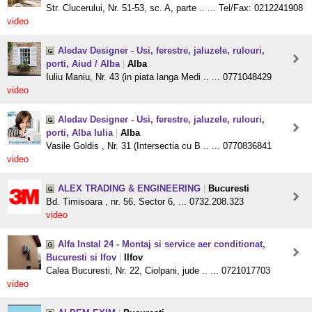
Str. Clucerului, Nr. 51-53, sc. A, parte .. ... Tel/Fax: 0212241908
video
Aledav Designer - Usi, ferestre, jaluzele, rulouri,
porti, Aiud / Alba
|
Alba
Iuliu Maniu, Nr. 43 (in piata langa Medi .. ... 0771048429
video
Aledav Designer - Usi, ferestre, jaluzele, rulouri,
porti, Alba Iulia
|
Alba
Vasile Goldis , Nr. 31 (Intersectia cu B .. ... 0770836841
video
ALEX TRADING & ENGINEERING
|
Bucuresti
Bd. Timisoara , nr. 56, Sector 6, ... 0732.208.323
video
Alfa Instal 24 - Montaj si service aer conditionat,
Bucuresti si Ifov
|
Ilfov
Calea Bucuresti, Nr. 22, Ciolpani, jude .. ... 0721017703
video