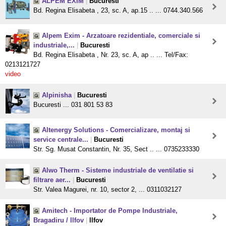
ALPEM EXIM
|
Bucuresti
Bd. Regina Elisabeta , 23, sc. A, ap.15 .. ... 0744.340.566
Alpem Exim - Arzatoare rezidentiale, comerciale si
industriale,...
|
Bucuresti
Bd. Regina Elisabeta , Nr. 23, sc. A, ap .. ... Tel/Fax:
0213121727
video
Alpinisha
|
Bucuresti
Bucuresti ... 031 801 53 83
Altenergy Solutions - Comercializare, montaj si
service centrale...
|
Bucuresti
Str. Sg. Musat Constantin, Nr. 35, Sect .. ... 0735233330
Alwo Therm - Sisteme industriale de ventilatie si
filtrare aer...
|
Bucuresti
Str. Valea Magurei, nr. 10, sector 2, ... 0311032127
Amitech - Importator de Pompe Industriale,
Bragadiru / Ilfov
|
Ilfov