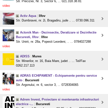
Str. Preciziei, Nr. 3, Sector 6, ... 021.318.38.81
video
Activ Aqua
|
Ilfov
Str. Dumbravei, nr. 2i, Bragadiru, jude .. ... 0730.096.311
Actonik Man - Dezinsectie, Deratizare si Dezinfectie
Bucuresti, Ilfov
|
Ilfov
Str. Unirii, nr. 28a, Popesti Leordeni, .. ... 0784027288
video
ADISS
|
Mures
Str. Minerilor, nr. 16, Baia Mare, judet .. ... Tel/Fax
0262.217.113
ADRAS ECHIPAMENT - Echipamente pentru service
auto
|
Bucuresti
Str. Argonului, nr. 6, sector 3, ... 0728304065
video
Adrem Invest, Proiectare si mentenanta infrastructuri
electrice -...
|
Bucuresti