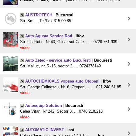
AUSTROTECH
|
Bucuresti
Str. Sm ... Tel/Fax 315.00.85
Auto Agusta Service Roti
|
Ilfov
Str. Libertatii , Nr.43, Glina, sat Cate .. ... 0726.761.939
video
Auto Zetec - service auto Bucuresti
|
Bucuresti
Str. Maliuc, nr. 5 -15, sector 2, ... 0724378149
AUTOCHEMICALS vopsea auto Otopeni
|
Ilfov
Str. George Calinescu, Nr. 6, Otopeni, .. ... 021.240.61.85
video
Autoequip Solution
|
Bucuresti
Calea Vitan, Nr 242, Sector 3, ... 0748.218.218
video
AUTOMATIC INVEST
|
Iasi
Calea Chisinaului, nr. 29, corp C40, hal .. ... Fax