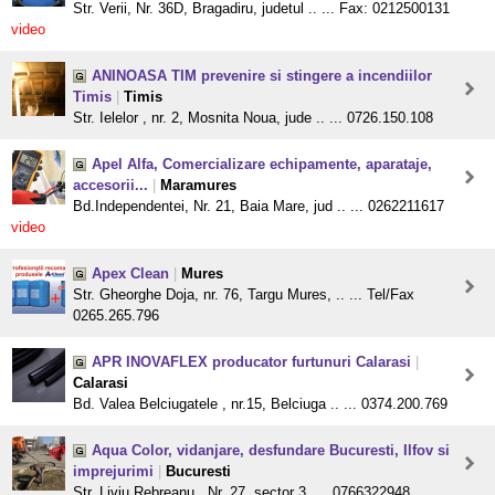
Str. Verii, Nr. 36D, Bragadiru, judetul .. ... Fax: 0212500131
video
ANINOASA TIM prevenire si stingere a incendiilor
Timis
|
Timis
Str. Ielelor , nr. 2, Mosnita Noua, jude .. ... 0726.150.108
Apel Alfa, Comercializare echipamente, aparataje,
accesorii...
|
Maramures
Bd.Independentei, Nr. 21, Baia Mare, jud .. ... 0262211617
video
Apex Clean
|
Mures
Str. Gheorghe Doja, nr. 76, Targu Mures, .. ... Tel/Fax
0265.265.796
APR INOVAFLEX producator furtunuri Calarasi
|
Calarasi
Bd. Valea Belciugatele , nr.15, Belciuga .. ... 0374.200.769
Aqua Color, vidanjare, desfundare Bucuresti, Ilfov si
imprejurimi
|
Bucuresti
Str. Liviu Rebreanu,, Nr. 27, sector 3, ... 0766322948