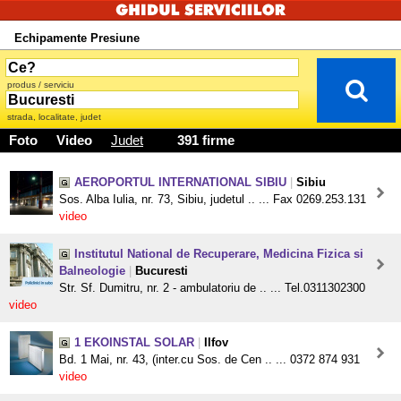
Echipamente Presiune
produs / serviciu
strada, localitate, judet
Foto
Video
Judet
391 firme
AEROPORTUL INTERNATIONAL SIBIU
|
Sibiu
Sos. Alba Iulia, nr. 73, Sibiu, judetul .. ... Fax 0269.253.131
video
Institutul National de Recuperare, Medicina Fizica si
Balneologie
|
Bucuresti
Str. Sf. Dumitru, nr. 2 - ambulatoriu de .. ... Tel.0311302300
video
1 EKOINSTAL SOLAR
|
Ilfov
Bd. 1 Mai, nr. 43, (inter.cu Sos. de Cen .. ... 0372 874 931
video