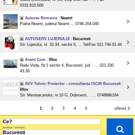
0332.810.500
Autorav Romania
|
Neamt
Piatra Neamt, judetul Neamt ... 0746.204.040
AUTOSERV LUJERULUI
|
Bucuresti
Str. Lujerului, nr. 32-34, sector 6, ... Tel/Fax 021.746.01.44
Avant Com
|
Ilfov
Radu Voda, Nr.1 sector 4, Bucuresti, jud .. ... 021.330.
43.30
AVV Tehnic Protector - consultanta ISCIR Bucuresti
|
Ilfov
Str. Mesteacanului, nr.10 G, Dobroesti, .. ... 0748886184
1
2
3
4
5
ultima
produs / serviciu