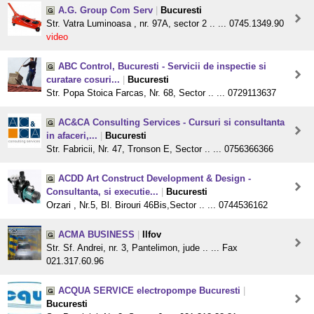
A.G. Group Com Serv
|
Bucuresti
Str. Vatra Luminoasa , nr. 97A, sector 2 .. ... 0745.1349.90
video
ABC Control, Bucuresti - Servicii de inspectie si
curatare cosuri...
|
Bucuresti
Str. Popa Stoica Farcas, Nr. 68, Sector .. ... 0729113637
AC&CA Consulting Services - Cursuri si consultanta
in afaceri,...
|
Bucuresti
Str. Fabricii, Nr. 47, Tronson E, Sector .. ... 0756366366
ACDD Art Construct Development & Design -
Consultanta, si executie...
|
Bucuresti
Orzari , Nr.5, Bl. Birouri 46Bis,Sector .. ... 0744536162
ACMA BUSINESS
|
Ilfov
Str. Sf. Andrei, nr. 3, Pantelimon, jude .. ... Fax
021.317.60.96
ACQUA SERVICE electropompe Bucuresti
|
Bucuresti