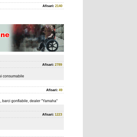
Afisari:
2140
Afisari:
2789
 si consumabile
Afisari:
49
 barci gonflabile, dealer "Yamaha"
Afisari:
1223