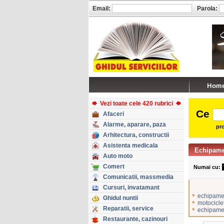
Email:
Parola:
Vezi toate cele 420 rubrici
Ce
Afaceri
Alarme, aparare, paza
pro
Arhitectura, constructii
Asistenta medicala
Echipame
Auto moto
Comert
Numai cu:
Comunicatii, massmedia
Cursuri, invatamant
•
echipamen
Ghidul nuntii
•
motocicle
Reparatii, service
•
echipamen
Restaurante, cazinouri