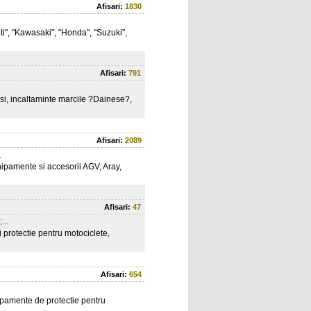
Afisari:
1830
", "Kawasaki", "Honda", "Suzuki",
Afisari:
791
si, incaltaminte marcile ?Dainese?,
Afisari:
2089
.
hipamente si accesorii AGV, Aray,
Afisari:
47
...
i protectie pentru motociclete,
Afisari:
654
ipamente de protectie pentru