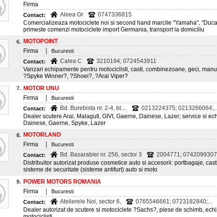
Firma
Aleea Gr
0747336815
Contact:
Comercializeaza motociclete noi si second hand marcile "Yamaha", "Ducati
primeste comenzi motociclete import Germania, transport la domiciliu
MOTOPOINT
6.
|
Firma
Bucuresti
Calea C
3210194; 0724543911
Contact:
Vanzari echipamente pentru motociclisti, casti, combinezoane, geci, manu
?Spyke Winner?, ?Shoei?, ?Arai Viper?
MOTOR UNU
7.
|
Firma
Bucuresti
Bd. Burebista nr. 2-4, bl....
0213224375; 0213266064;..
Contact:
Dealer scutere Arai, Malaguti, GIVI, Gaerne, Dainese, Lazer; service si ec
Dainese, Gaerne, Spyke, Lazer
MOTORLAND
8.
|
Firma
Bucuresti
Bd. Basarabiei nr. 256, sector 3
2004771; 0742099307;
Contact:
Distribuitor autorizat produse cosmetice auto si accesorii: portbagaje, cast
sisteme de securitate (sisteme antifurt) auto si moto
POWER MOTORS ROMANIA
9.
|
Firma
Bucuresti
Atelierele Noi, sector 6,
0765546661; 0723182840;...
Contact:
Dealer autorizat de scutere si motociclete ?Sachs?, piese de schimb, ech
motociclisti