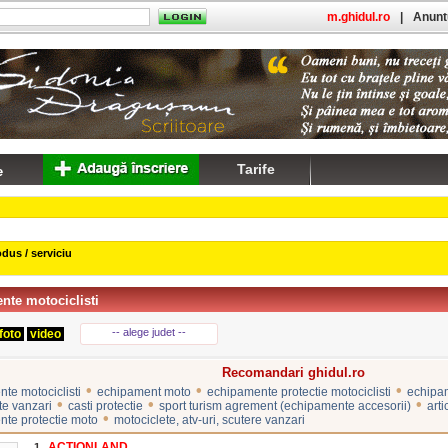
m.ghidul.ro
|
Anuntu
Tarife
dus / serviciu
nte motociclisti
-- alege judet --
foto
video
Recomandari ghidul.ro
•
•
•
te motociclisti
echipament moto
echipamente protectie motociclisti
echipam
•
•
•
te vanzari
casti protectie
sport turism agrement (echipamente accesorii)
arti
•
te protectie moto
motociclete, atv-uri, scutere vanzari
ACTIONLAND
1.