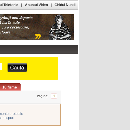
l Telefonic
|
Anuntul Video
|
Ghidul Nuntii
10 firme
1
Pagina:
ente protectie
cole sport