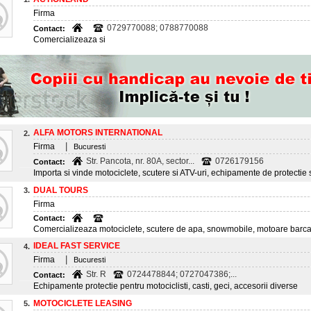
Firma
0729770088; 0788770088
Contact:
Comercializeaza si
ALFA MOTORS INTERNATIONAL
2.
|
Firma
Bucuresti
Str. Pancota, nr. 80A, sector...
0726179156
Contact:
Importa si vinde motociclete, scutere si ATV-uri, echipamente de protectie
DUAL TOURS
3.
Firma
Contact:
Comercializeaza motociclete, scutere de apa, snowmobile, motoare barca,
IDEAL FAST SERVICE
4.
|
Firma
Bucuresti
Str. R
0724478844; 0727047386;...
Contact:
Echipamente protectie pentru motociclisti, casti, geci, accesorii diverse
MOTOCICLETE LEASING
5.