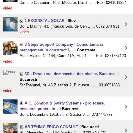
Dimitrie Cantemir , Nr.2, Modarex Buildi .. ... Fax: 0241611234
video
1 EKOINSTAL SOLAR
|
Ilfov
Bd. 1 Mai, nr. 43, (inter.cu Sos. de Cen .. ... 0372 874 931
video
3 Steps Support Company - Consultanta si
management in constructii,...
|
Constanta
Aurel Vlaicu, Nr. 144, Cam. 11A, Etaj 1 .. ... Fax: 0371367120
video
3D - Deratizare, dezinsectie, dezinfectie, Bucuresti
|
Bucuresti
Str.Toamnei, Nr. 45 B,sector 2, Bucurest .. ... 0310051865
video
A.C. Comfort & Safety Systems - proiectare,
instalare, punere in...
|
Bucuresti
Bd. 1 Decembrie 1918, nr. 7, Sector 3, ... 0737773777
AB TEHNIC FRIGO CONSULT
|
Bucuresti
Str. Alunisului , Nr. 164, Sector 4, ... 0722.740.721