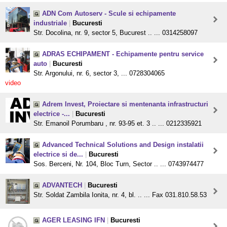
ADN Com Autoserv - Scule si echipamente
industriale
|
Bucuresti
Str. Docolina, nr. 9, sector 5, Bucurest .. ... 0314258097
ADRAS ECHIPAMENT - Echipamente pentru service
auto
|
Bucuresti
Str. Argonului, nr. 6, sector 3, ... 0728304065
video
Adrem Invest, Proiectare si mentenanta infrastructuri
electrice -...
|
Bucuresti
Str. Emanoil Porumbaru , nr. 93-95 et. 3 .. ... 0212335921
Advanced Technical Solutions and Design instalatii
electrice si de...
|
Bucuresti
Sos. Berceni, Nr. 104, Bloc Turn, Sector .. ... 0743974477
ADVANTECH
|
Bucuresti
Str. Soldat Zambila Ionita, nr. 4, bl. .. ... Fax 031.810.58.53
AGER LEASING IFN
|
Bucuresti