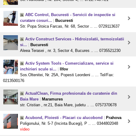
ABC Control, Bucuresti - Servicii de inspectie si
curatare cosuri...
|
Bucuresti
Str. Popa Stoica Farcas, Nr. 68, Sector .. ... 0729113637
Activ Construct Services - Hidroizolatii, termoizolatii
si...
|
Bucuresti
Aleea Terasei , nr. 3, Sector 4, Bucures .. ... 0735521230
Activ System Tools - Comercializare, service si
inchirieri scule si...
|
Ilfov
Sos.Oltenitei, Nr. 25A, Popesti Leordeni .. ... Tel/Fax:
0213500176
ActualClean, Firma profesionala de curatenie din
Baia Mare
|
Maramures
str. Cristian , nr.21, Baia Mare, judetu .. ... 0757370678
Acubond, Ploiesti - Placari cu alucobond
|
Prahova
Poligonului, Nr. 5-7 (Incinta Bucegi), P .. ... 0344802048
video