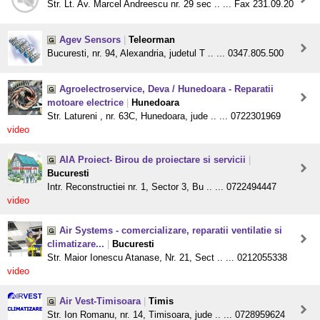
Str. Lt. Av. Marcel Andreescu nr. 29 sec .. ... Fax 231.09.20
Agev Sensors
|
Teleorman
Bucuresti, nr. 94, Alexandria, judetul T .. ... 0347.805.500
Agroelectroservice, Deva / Hunedoara - Reparatii
motoare electrice
|
Hunedoara
Str. Latureni , nr. 63C, Hunedoara, jude .. ... 0722301969
video
AIA Proiect- Birou de proiectare si servicii
|
Bucuresti
Intr. Reconstructiei nr. 1, Sector 3, Bu .. ... 0722494447
video
Air Systems - comercializare, reparatii ventilatie si
climatizare...
|
Bucuresti
Str. Maior Ionescu Atanase, Nr. 21, Sect .. ... 0212055338
video
Air Vest-Timisoara
|
Timis
Str. Ion Romanu, nr. 14, Timisoara, jude .. ... 0728959624