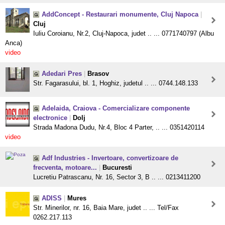
AddConcept - Restaurari monumente, Cluj Napoca
|
Cluj
Iuliu Coroianu, Nr.2, Cluj-Napoca, judet .. ... 0771740797 (Albu
Anca)
video
Adedari Pres
|
Brasov
Str. Fagarasului, bl. 1, Hoghiz, judetul .. ... 0744.148.133
Adelaida, Craiova - Comercializare componente
electronice
|
Dolj
Strada Madona Dudu, Nr.4, Bloc 4 Parter, .. ... 0351420114
video
Adf Industries - Invertoare, convertizoare de
frecventa, motoare...
|
Bucuresti
Lucretiu Patrascanu, Nr. 16, Sector 3, B .. ... 0213411200
ADISS
|
Mures
Str. Minerilor, nr. 16, Baia Mare, judet .. ... Tel/Fax
0262.217.113