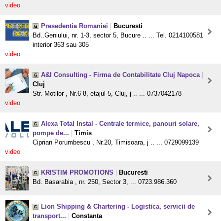
video
Presedentia Romaniei
|
Bucuresti
Bd..Geniului, nr. 1-3, sector 5, Bucure .. ... Tel. 0214100581
interior 363 sau 305
video
A&I Consulting - Firma de Contabilitate Cluj Napoca
|
Cluj
Str. Motilor , Nr.6-8, etajul 5, Cluj, j .. ... 0737042178
video
Alexa Total Instal - Centrale termice, panouri solare,
pompe de...
|
Timis
Ciprian Porumbescu , Nr.20, Timisoara, j .. ... 0729099139
video
KRISTIM PROMOTIONS
|
Bucuresti
Bd. Basarabia , nr. 250, Sector 3, ... 0723.986.360
Lion Shipping & Chartering - Logistica, servicii de
transport...
|
Constanta