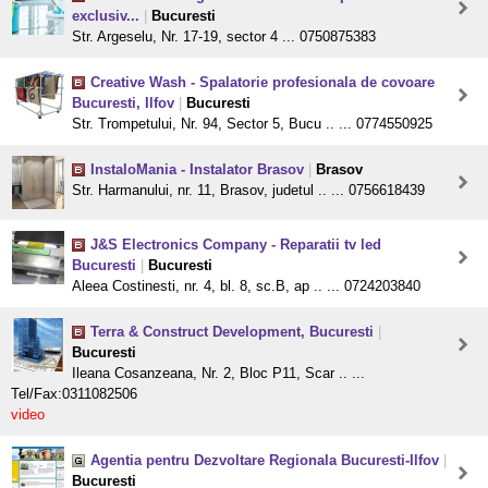
exclusiv...
|
Bucuresti
Str. Argeselu, Nr. 17-19, sector 4 ... 0750875383
Creative Wash - Spalatorie profesionala de covoare
Bucuresti, Ilfov
|
Bucuresti
Str. Trompetului, Nr. 94, Sector 5, Bucu .. ... 0774550925
InstaloMania - Instalator Brasov
|
Brasov
Str. Harmanului, nr. 11, Brasov, judetul .. ... 0756618439
J&S Electronics Company - Reparatii tv led
Bucuresti
|
Bucuresti
Aleea Costinesti, nr. 4, bl. 8, sc.B, ap .. ... 0724203840
Terra & Construct Development, Bucuresti
|
Bucuresti
Ileana Cosanzeana, Nr. 2, Bloc P11, Scar .. ...
Tel/Fax:0311082506
video
Agentia pentru Dezvoltare Regionala Bucuresti-Ilfov
|
Bucuresti