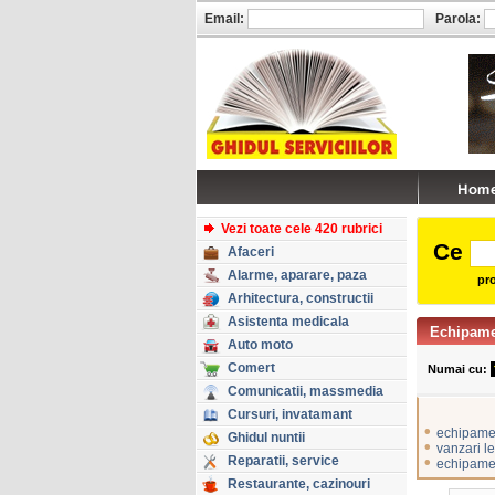
Email:
Parola:
Vezi toate cele 420 rubrici
Ce
Afaceri
Alarme, aparare, paza
pro
Arhitectura, constructii
Asistenta medicala
Echipamen
Auto moto
Comert
Numai cu:
Comunicatii, massmedia
Cursuri, invatamant
•
echipament
Ghidul nuntii
•
vanzari l
Reparatii, service
•
echipamen
Restaurante, cazinouri