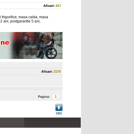
Afisari:
657
zi frigorifice; masa calda, masa
2 ani, postgarantie 5 ani;
Afisari:
2170
1
Pagina:
...