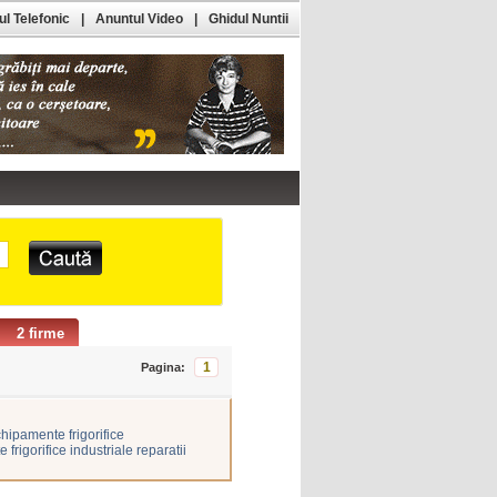
l Telefonic
|
Anuntul Video
|
Ghidul Nuntii
2 firme
1
Pagina:
hipamente frigorifice
frigorifice industriale reparatii