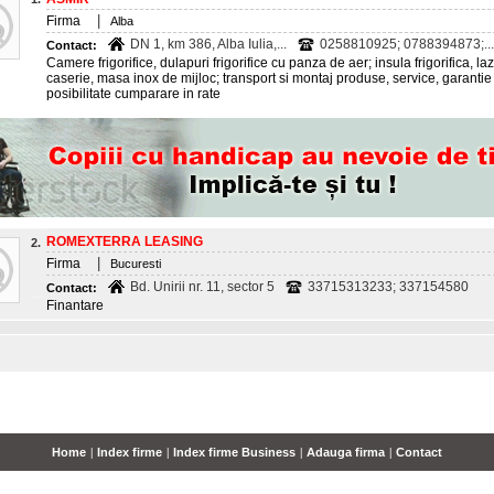
|
Firma
Alba
DN 1, km 386, Alba Iulia,...
0258810925; 0788394873;...
Contact:
Camere frigorifice, dulapuri frigorifice cu panza de aer; insula frigorifica, la
caserie, masa inox de mijloc; transport si montaj produse, service, garantie 
posibilitate cumparare in rate
ROMEXTERRA LEASING
2.
|
Firma
Bucuresti
Bd. Unirii nr. 11, sector 5
33715313233; 337154580
Contact:
Finantare
Home
|
Index firme
|
Index firme Business
|
Adauga firma
|
Contact