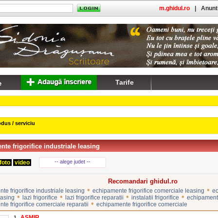
m.ghidul.ro
|
Anuntu
Tarife
dus / serviciu
te frigorifice industriale leasing
-- alege judet --
foto
video
Recomandari ghidul.ro
•
•
e frigorifice industriale leasing
echipamente frigorifice comerciale leasing
ec
•
•
•
•
easing
lazi frigorifice
lazi frigorifice reparatii
instalatii frigorifice
echipamente 
•
te frigorifice comerciale reparatii
echipamente frigorifice comerciale
ASMIR
1.