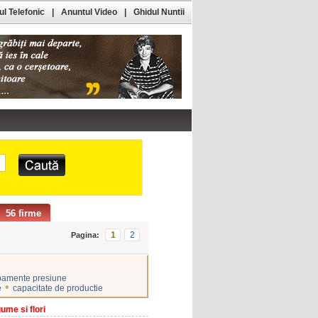
l Telefonic
|
Anuntul Video
|
Ghidul Nuntii
56 firme
1
2
Pagina:
pamente presiune
•
e
capacitate de productie
ume si flori