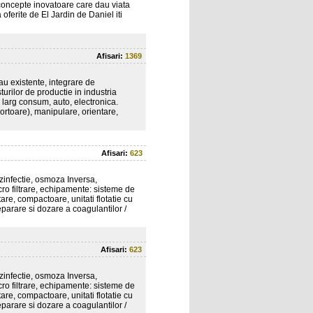
 concepte inovatoare care dau viata
 oferite de El Jardin de Daniel iti
Afisari:
1369
sau existente, integrare de
urilor de productie in industria
 larg consum, auto, electronica.
ortoare), manipulare, orientare,
Afisari:
623
zinfectie, osmoza Inversa,
cro filtrare, echipamente: sisteme de
tare, compactoare, unitati flotatie cu
eparare si dozare a coagulantilor /
Afisari:
623
zinfectie, osmoza Inversa,
cro filtrare, echipamente: sisteme de
tare, compactoare, unitati flotatie cu
eparare si dozare a coagulantilor /