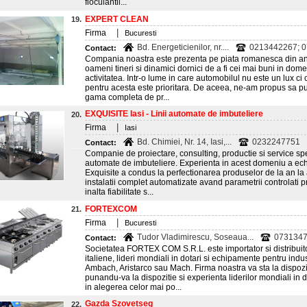
floculantil...
EXPERT CLEAN
19.
|
Firma
Bucuresti
Bd. Energeticienilor, nr....
0213442267; 
Contact:
Compania noastra este prezenta pe piata romanesca din a
oameni tineri si dinamici dornici de a fi cei mai buni in do
activitatea. Intr-o lume in care automobilul nu este un lux ci o 
pentru acesta este prioritara. De aceea, ne-am propus sa pune
gama completa de pr...
EXQUISITE Iasi - Linii automate de imbuteliere
20.
|
Firma
Iasi
Bd. Chimiei, Nr. 14, Iasi,...
0232247751
Contact:
Companie de proiectare, consulting, productie si service spec
automate de imbuteliere. Experienta in acest domeniu a echi
Exquisite a condus la perfectionarea produselor de la an la 
instalatii complet automatizate avand parametrii controlati 
inalta fiabilitate s...
FORTEXCOM
21.
|
Firma
Bucuresti
Tudor Vladimirescu, Soseaua...
073134
Contact:
Societatea FORTEX COM S.R.L. este importator si distribui
italiene, lideri mondiali in dotari si echipamente pentru in
Ambach, Aristarco sau Mach. Firma noastra va sta la dispozit
punandu-va la dispozitie si experienta liderilor mondiali in 
in alegerea celor mai po...
Gazda Szovetseg
22.