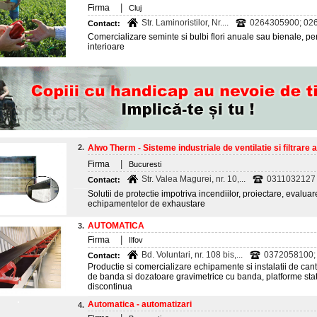
|
Firma
Cluj
Str. Laminoristilor, Nr....
0264305900; 02
Contact:
Comercializare seminte si bulbi flori anuale sau bienale, pentr
interioare
2.
Alwo Therm - Sisteme industriale de ventilatie si filtrare ae
|
Firma
Bucuresti
Str. Valea Magurei, nr. 10,...
0311032127
Contact:
Solutii de protectie impotriva incendiilor, proiectare, evalua
echipamentelor de exhaustare
AUTOMATICA
3.
|
Firma
Ilfov
Bd. Voluntari, nr. 108 bis,...
0372058100; 
Contact:
Productie si comercializare echipamente si instalatii de cant
de banda si dozatoare gravimetrice cu banda, platforme stati
discontinua
Automatica - automatizari
4.