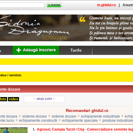
m.ghidul.ro
|
Anuntu
Tarife
dus / serviciu
nte dozare
-- alege judet --
foto
video
Recomandari ghidul.ro
•
•
•
•
nte dozare
sisteme dozare
sisteme dozare
echipamente industriale
echi
•
•
•
nte lucru
echipamente constructii
echipamente speciale
produse industrial
1.
Agrosel, Campia Turzii / Cluj - Comercializare seminte leg