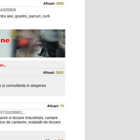
Afisari:
2905
64305909
u alei, gradini, parcuri, curti
r...
Afisari:
2625
re si consultanta in alegerea
Afisari:
73
0731028801;...
arire si dozare industriala, cantare
ce de cantarire, instalatii de dozare