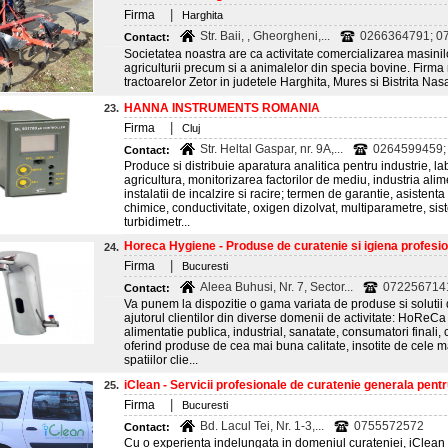
|
Firma
Harghita
Str. Baii, , Gheorgheni,...
0266364791; 07
Contact:
Societatea noastra are ca activitate comercializarea masinilo
agriculturii precum si a animalelor din specia bovine. Firma n
tractoarelor Zetor in judetele Harghita, Mures si Bistrita Na
HANNA INSTRUMENTS ROMANIA
23.
|
Firma
Cluj
Str. Heltal Gaspar, nr. 9A,...
0264599459;
Contact:
Produce si distribuie aparatura analitica pentru industrie, la
agricultura, monitorizarea factorilor de mediu, industria alime
instalatii de incalzire si racire; termen de garantie, asistent
chimice, conductivitate, oxigen dizolvat, multiparametre, siste
turbidimetr...
Horeca Hygiene - Produse de curatenie si igiena profesion
24.
|
Firma
Bucuresti
Aleea Buhusi, Nr. 7, Sector...
072256714
Contact:
Va punem la dispozitie o gama variata de produse si solutii 
ajutorul clientilor din diverse domenii de activitate: HoReCa
alimentatie publica, industrial, sanatate, consumatori finali, c
oferind produse de cea mai buna calitate, insotite de cele ma
spatiilor clie...
iClean - Servicii profesionale de curatenie generala pentru
25.
|
Firma
Bucuresti
Bd. Lacul Tei, Nr. 1-3,...
0755572572
Contact:
Cu o experienta indelungata in domeniul curateniei, iClean o