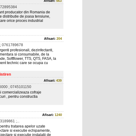
Afisari:
563
372895384
ant producator din Romania de
 distributie de joasa tensiune,
are orice proces industrial
Afisari:
204
; 0761789678
enti profesionali, dezinfectanti,
mentara si consumabile, de la
e, Softflower, TTS, QTS, FASA, la
ment technic care se ocupa cu
istiren
Afisari:
439
000 ; 0745101150
i comercializeaza cofraje
uri , pentru constructia
Afisari:
1240
189861 ;...
pentru tratarea apelor uzate
iectare si executie echipamente,
roiectare si executie instalatii de