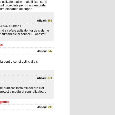
lizate atat in intalatii fixe, cat si
nt proiectate pentru a transporta
ntre picoarele de suport.
Afisari:
886
3; 0371349451
ind sa ofere utilizatorilor de sisteme
onsumabilele si service-ul acestor
ti
Afisari:
347
pentru constructii civile si
Afisari:
671
de purificat, instalatii dozare clor
 protectia mediului semnalizatoare
gistica
Afisari:
296