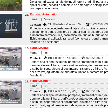
De la lucrari saptamanale de intretinere a gradinii, pana la
spatiilor verzi, serviciile complete de amenajare peisagistica
vor depasi asteptarile.
Eurodac Automation
16.
|
Firma
Bucuresti
Str. Vladislav Voievod, Nr....
0722450863
Contact:
Proiectare, executie, instalare utilaje si dispozitive la tema 
echipamente pentru cresterea productivitatii si scaderea cost
alimentara, farmaceutica, cosmetica, bauturilor, bunurilor de
Echipamente si aplicatii: transport (conveioare, benzi transp
sisteme de pozitionare...
EUROMARKET
17.
|
Firma
Iasi
Bd. Poitier, nr. 53, Iasi,...
0232233693
Contact:
Tratare apa si apa reziduala, pompare, tratament chimic, de
demineralizare, filtrare, purificare/decantare, dedurizare, mi
distributie, separatoare si decantoare, sisteme de filtrare / si
aer dizolvat, agitatoare de suprafata, unitati automate de pr
floculantil...
EUROMARKET
18.
|
Firma
Iasi
Bd. Poitier, nr. 53, Iasi,...
0232233693
Contact:
Tratare apa si apa reziduala, pompare, tratament chimic, de
demineralizare, filtrare, purificare/decantare, dedurizare, mi
distributie, separatoare si decantoare, sisteme de filtrare / si
aer dizolvat, agitatoare de suprafata, unitati automate de pr