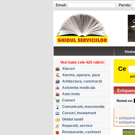
Email:
Parola:
Vezi toate cele 420 rubrici
Ce
Afaceri
Alarme, aparare, paza
pro
Arhitectura, constructii
Asistenta medicala
Echipame
Auto moto
Comert
Numai cu:
Comunicatii, massmedia
Cursuri, invatamant
•
echipame
Ghidul nuntii
•
echipame
Reparatii, service
Restaurante, cazinouri