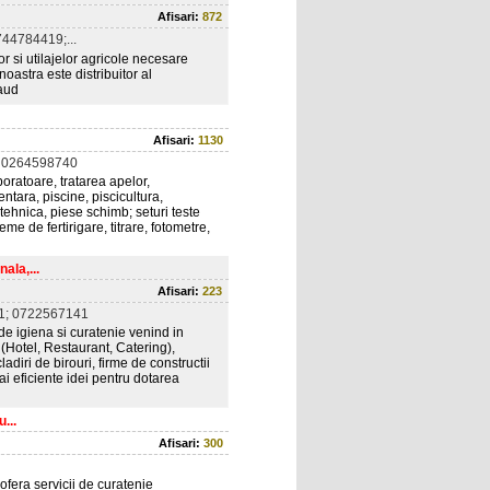
Afisari:
872
44784419;...
r si utilajelor agricole necesare
oastra este distribuitor al
saud
Afisari:
1130
 0264598740
boratoare, tratarea apelor,
ntara, piscine, piscicultura,
a tehnica, piese schimb; seturi teste
me de fertirigare, titrare, fotometre,
ala,...
Afisari:
223
1; 0722567141
de igiena si curatenie venind in
 (Hotel, Restaurant, Catering),
ladiri de birouri, firme de constructii
i eficiente idei pentru dotarea
...
Afisari:
300
fera servicii de curatenie