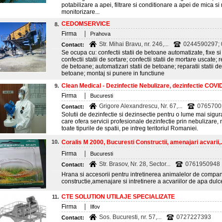
potabilizare a apei, filtrare si conditionare a apei de mica
monitorizare...
CEDOMSERVICE
8.
|
Firma
Prahova
Str. Mihai Bravu, nr. 246,...
0244590297;
Contact:
Se ocupa cu: confectii statii de betoane automatizate, fixe s
confectii statii de sortare; confectii statii de mortare uscate; 
de betoane; automatizari statii de betoane; reparatii statii d
betoane; montaj si punere in functiune
Clean Medical - Dezinfectie Nebulizare, dezinfectie COVID-
9.
|
Firma
Bucuresti
Grigore Alexandrescu, Nr. 67,...
0765700
Contact:
Solutii de dezinfectie si dezinsectie pentru o lume mai sigu
care ofera servicii profesionale dezinfectie prin nebulizare,
toate tipurile de spatii, pe intreg teritoriul Romaniei.
10.
Coralis M 2000, Bucuresti Constructii, amenajari acvarii,.
|
Firma
Bucuresti
Str. Brasov, Nr. 28, Sector...
0761950948
Contact:
Hrana si accesorii pentru intretinerea animalelor de compani
constructie,amenajare si intretinere a acvariilor de apa dulc
CTE SOLUTION UTILAJE SPECIALIZATE
11.
|
Firma
Ilfov
Sos. Bucuresti, nr. 57,...
0727227393
Contact: