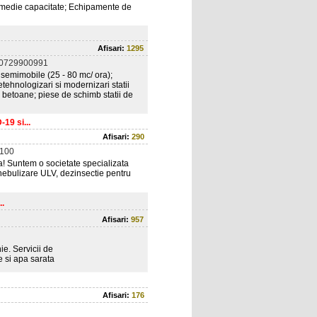
 si medie capacitate; Echipamente de
Afisari:
1295
 0729900991
i semimobile (25 - 80 mc/ ora);
retehnologizari si modernizari statii
e betoane; piese de schimb statii de
19 si...
Afisari:
290
100
ra! Suntem o societate specializata
 nebulizare ULV, dezinsectie pentru
..
Afisari:
957
e. Servicii de
e si apa sarata
Afisari:
176