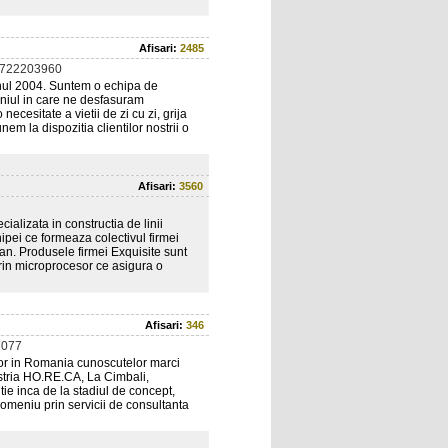
Afisari:
2485
0722203960
nul 2004. Suntem o echipa de
meniul in care ne desfasuram
necesitate a vietii de zi cu zi, grija
m la dispozitia clientilor nostrii o
Afisari:
3560
ializata in constructia de linii
pei ce formeaza colectivul firmei
an. Produsele firmei Exquisite sunt
prin microprocesor ce asigura o
Afisari:
346
7077
tor in Romania cunoscutelor marci
dustria HO.RE.CA, La Cimbali,
ie inca de la stadiul de concept,
domeniu prin servicii de consultanta