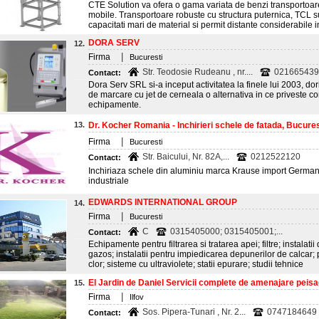
CTE Solution va ofera o gama variata de benzi transportoare uti
mobile. Transportoare robuste cu structura puternica, TCL su
capacitati mari de material si permit distante considerabile i
DORA SERV
12.
|
Firma
Bucuresti
Str. Teodosie Rudeanu , nr....
021665439
Contact:
Dora Serv SRL si-a inceput activitatea la finele lui 2003, dor
de marcare cu jet de cerneala o alternativa in ce priveste c
echipamente.
13.
Dr. Kocher Romania - Inchirieri schele de fatada, Bucures
|
Firma
Bucuresti
Str. Baicului, Nr. 82A,...
0212522120
Contact:
Inchiriaza schele din aluminiu marca Krause import Germania 
industriale
EDWARDS INTERNATIONAL GROUP
14.
|
Firma
Bucuresti
C
0315405000; 0315405001;...
Contact:
Echipamente pentru filtrarea si tratarea apei; filtre; instalatii 
gazos; instalatii pentru impiedicarea depunerilor de calcar;
clor; sisteme cu ultraviolete; statii epurare; studii tehnice
El Jardin de Daniel Servicii complete de amenajare peisa
15.
|
Firma
Ilfov
Sos. Pipera-Tunari , Nr. 2...
0747184649
Contact: