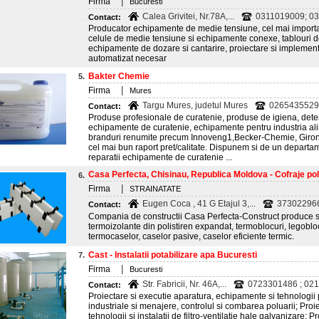
|
Firma
Bucuresti
Calea Grivitei, Nr.78A,...
0311019009; 0
Contact:
Producator echipamente de medie tensiune, cel mai import
celule de medie tensiune si echipamente conexe, tablouri de
echipamente de dozare si cantarire, proiectare si implement
automatizat necesar
Bakter Chemie
5.
|
Firma
Mures
Targu Mures, judetul Mures
0265435529
Contact:
Produse profesionale de curatenie, produse de igiena, deterg
echipamente de curatenie, echipamente pentru industria ali
branduri renumite precum Innoveng1,Becker-Chemie, Girond
cel mai bun raport pret/calitate. Dispunem si de un departa
reparatii echipamente de curatenie ...
Casa Perfecta, Chisinau, Republica Moldova - Cofraje pol
6.
|
Firma
STRAINATATE
Eugen Coca , 41 G Etajul 3,...
373022966
Contact:
Compania de constructii Casa Perfecta-Construct produce s
termoizolante din polistiren expandat, termoblocuri, legobloc
termocaselor, caselor pasive, caselor eficiente termic.
Cast - Instalatii potabilizare apa Bucuresti
7.
|
Firma
Bucuresti
Str. Fabricii, Nr. 46A,...
0723301486 ; 0213
Contact:
Proiectare si executie aparatura, echipamente si tehnologii 
industriale si menajere, controlul si combarea poluarii; Pro
tehnologii si instalatii de filtro-ventilatie hale galvanizare; P