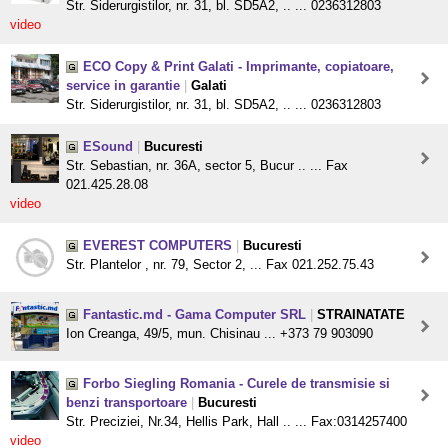
Str. Siderurgistilor, nr. 31, bl. SD5A2, .. ... 0236312803
video
ECO Copy & Print Galati - Imprimante, copiatoare,
service in garantie
|
Galati
Str. Siderurgistilor, nr. 31, bl. SD5A2, .. ... 0236312803
ESound
|
Bucuresti
Str. Sebastian, nr. 36A, sector 5, Bucur .. ... Fax
021.425.28.08
video
EVEREST COMPUTERS
|
Bucuresti
Str. Plantelor , nr. 79, Sector 2, ... Fax 021.252.75.43
Fantastic.md - Gama Computer SRL
|
STRAINATATE
Ion Creanga, 49/5, mun. Chisinau ... +373 79 903090
Forbo Siegling Romania - Curele de transmisie si
benzi transportoare
|
Bucuresti
Str. Preciziei, Nr.34, Hellis Park, Hall .. ... Fax:0314257400
video