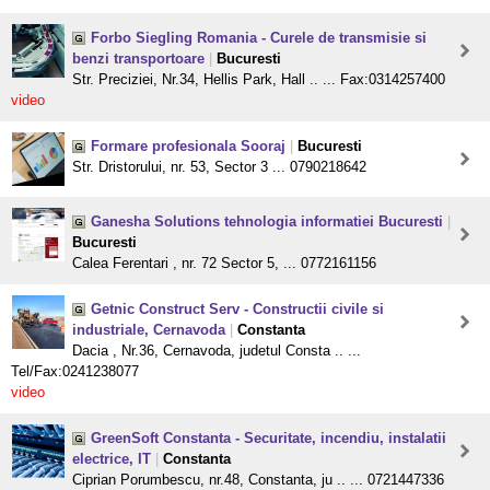
Forbo Siegling Romania - Curele de transmisie si
benzi transportoare
|
Bucuresti
Str. Preciziei, Nr.34, Hellis Park, Hall .. ... Fax:0314257400
video
Formare profesionala Sooraj
|
Bucuresti
Str. Dristorului, nr. 53, Sector 3 ... 0790218642
Ganesha Solutions tehnologia informatiei Bucuresti
|
Bucuresti
Calea Ferentari , nr. 72 Sector 5, ... 0772161156
Getnic Construct Serv - Constructii civile si
industriale, Cernavoda
|
Constanta
Dacia , Nr.36, Cernavoda, judetul Consta .. ...
Tel/Fax:0241238077
video
GreenSoft Constanta - Securitate, incendiu, instalatii
electrice, IT
|
Constanta
Ciprian Porumbescu, nr.48, Constanta, ju .. ... 0721447336