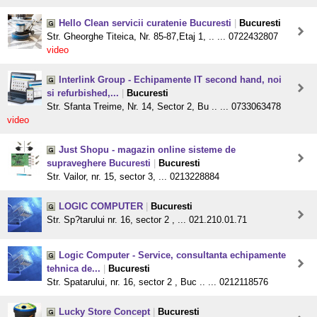
Hello Clean servicii curatenie Bucuresti
|
Bucuresti
Str. Gheorghe Titeica, Nr. 85-87,Etaj 1, .. ... 0722432807
video
Interlink Group - Echipamente IT second hand, noi
si refurbished,...
|
Bucuresti
Str. Sfanta Treime, Nr. 14, Sector 2, Bu .. ... 0733063478
video
Just Shopu - magazin online sisteme de
supraveghere Bucuresti
|
Bucuresti
Str. Vailor, nr. 15, sector 3, ... 0213228884
LOGIC COMPUTER
|
Bucuresti
Str. Sp?tarului nr. 16, sector 2 , ... 021.210.01.71
Logic Computer - Service, consultanta echipamente
tehnica de...
|
Bucuresti
Str. Spatarului, nr. 16, sector 2 , Buc .. ... 0212118576
Lucky Store Concept
|
Bucuresti