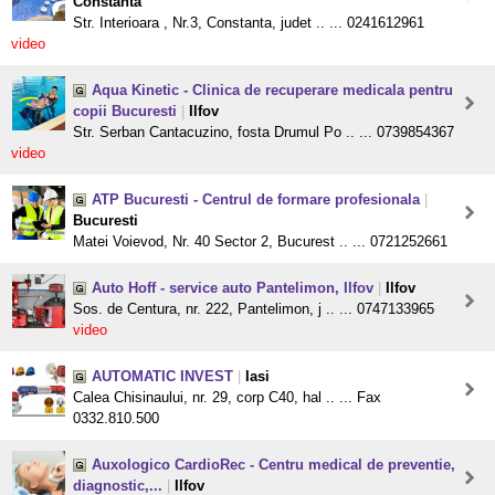
Constanta
Str. Interioara , Nr.3, Constanta, judet .. ... 0241612961
video
Aqua Kinetic - Clinica de recuperare medicala pentru
copii Bucuresti
|
Ilfov
Str. Serban Cantacuzino, fosta Drumul Po .. ... 0739854367
video
ATP Bucuresti - Centrul de formare profesionala
|
Bucuresti
Matei Voievod, Nr. 40 Sector 2, Bucurest .. ... 0721252661
Auto Hoff - service auto Pantelimon, Ilfov
|
Ilfov
Sos. de Centura, nr. 222, Pantelimon, j .. ... 0747133965
video
AUTOMATIC INVEST
|
Iasi
Calea Chisinaului, nr. 29, corp C40, hal .. ... Fax
0332.810.500
Auxologico CardioRec - Centru medical de preventie,
diagnostic,...
|
Ilfov