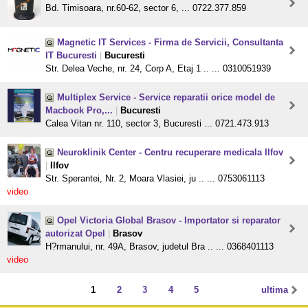
Bd. Timisoara, nr.60-62, sector 6, ... 0722.377.859
Magnetic IT Services - Firma de Servicii, Consultanta
IT Bucuresti
|
Bucuresti
Str. Delea Veche, nr. 24, Corp A, Etaj 1 .. ... 0310051939
Multiplex Service - Service reparatii orice model de
Macbook Pro,...
|
Bucuresti
Calea Vitan nr. 110, sector 3, Bucuresti ... 0721.473.913
Neuroklinik Center - Centru recuperare medicala Ilfov
|
Ilfov
Str. Sperantei, Nr. 2, Moara Vlasiei, ju .. ... 0753061113
video
Opel Victoria Global Brasov - Importator si reparator
autorizat Opel
|
Brasov
H?rmanului, nr. 49A, Brasov, judetul Bra .. ... 0368401113
video
1
2
3
4
5
ultima