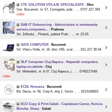
CTE SOLUTION UTILAJE SPECIALIZATE
|
Ilfov
Sos. Bucuresti, nr. 57, Ciorogarla, jude .. ... 0727.227.393
video
DAB IT Outsourcing - Administrare si mentenanta
servere,computere...
|
Prahova
Str. Zefirului, , Ploiesti, judetul Prah .. ... nr. 23-25
DATA COMPUTER
|
Bucuresti
Str. Vlaicu Voda, nr. 16, bloc V65, scar .. ... 021.227.38.54
DLP Computer Cluj-Napoca - Reparatii computere,
laptop-uri,tablete
|
Cluj
Str. Mehedinti, nr. 6-37, Cluj Napoca, j .. ... 0740217549
video
ECDL Romania
|
Bucuresti
Bd. Dacia, nr. 56, Corp A, etaj 2, Secto .. ... 0213169922
ECO Copy & Print Galati - Copiatoare Canon, Konica-
Minolta, Sharp
|
Galati