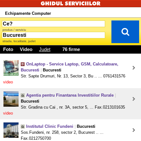
Echipamente Computer
produs / serviciu
strada, localitate, judet
Foto
Video
Judet
76 firme
OnLaptop - Service Laptop, GSM, Calculatoare,
Bucuresti
|
Bucuresti
Str. Sapte Drumuri, Nr. 13, Sector 3, Bu .. ... 0761431576
video
Agentia pentru Finantarea Investitiilor Rurale
|
Bucuresti
Str. Gradina cu Cai , nr. 3A, sector 5, ... Fax.0213101635
video
Institutul Clinic Fundeni
|
Bucuresti
Sos.Fundeni, nr. 258, sector 2, Bucurest .. ...
Fax.0212750700