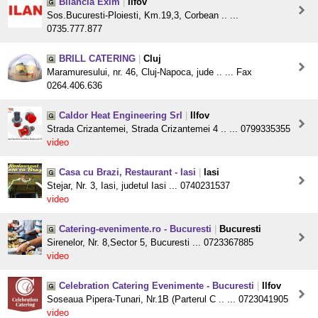
Bilancia Exim
|
Ilfov
Sos.Bucuresti-Ploiesti, Km.19,3, Corbean .. ...
0735.777.877
BRILL CATERING
|
Cluj
Maramuresului, nr. 46, Cluj-Napoca, jude .. ... Fax
0264.406.636
Caldor Heat Engineering Srl
|
Ilfov
Strada Crizantemei, Strada Crizantemei 4 .. ... 0799335355
video
Casa cu Brazi, Restaurant - Iasi
|
Iasi
Stejar, Nr. 3, Iasi, judetul Iasi ... 0740231537
video
Catering-evenimente.ro - Bucuresti
|
Bucuresti
Sirenelor, Nr. 8,Sector 5, Bucuresti ... 0723367885
video
Celebration Catering Evenimente - Bucuresti
|
Ilfov
Soseaua Pipera-Tunari, Nr.1B (Parterul C .. ... 0723041905
video