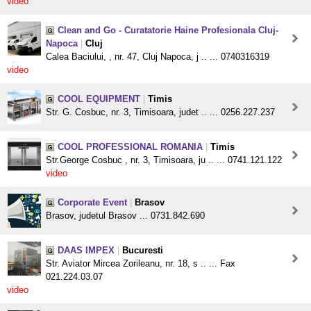
video
Clean and Go - Curatatorie Haine Profesionala Cluj-
Napoca
|
Cluj
Calea Baciului, , nr. 47, Cluj Napoca, j .. ... 0740316319
video
COOL EQUIPMENT
|
Timis
Str. G. Cosbuc, nr. 3, Timisoara, judet .. ... 0256.227.237
COOL PROFESSIONAL ROMANIA
|
Timis
Str.George Cosbuc , nr. 3, Timisoara, ju .. ... 0741.121.122
video
Corporate Event
|
Brasov
Brasov, judetul Brasov ... 0731.842.690
DAAS IMPEX
|
Bucuresti
Str. Aviator Mircea Zorileanu, nr. 18, s .. ... Fax
021.224.03.07
video