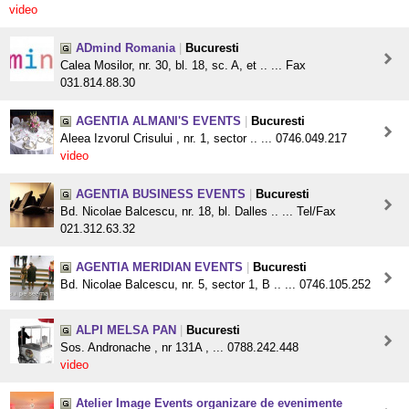
video
ADmind Romania
|
Bucuresti
Calea Mosilor, nr. 30, bl. 18, sc. A, et .. ... Fax
031.814.88.30
AGENTIA ALMANI'S EVENTS
|
Bucuresti
Aleea Izvorul Crisului , nr. 1, sector .. ... 0746.049.217
video
AGENTIA BUSINESS EVENTS
|
Bucuresti
Bd. Nicolae Balcescu, nr. 18, bl. Dalles .. ... Tel/Fax
021.312.63.32
AGENTIA MERIDIAN EVENTS
|
Bucuresti
Bd. Nicolae Balcescu, nr. 5, sector 1, B .. ... 0746.105.252
ALPI MELSA PAN
|
Bucuresti
Sos. Andronache , nr 131A , ... 0788.242.448
video
Atelier Image Events organizare de evenimente