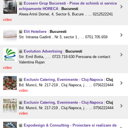
Ecoserv Grup Bucuresti - Piese de schimb si service
echipamente HORECA
|
Bucuresti
Aleea Arinii Dornei, 4, Sector 6, Bucure .. ... 0212522241
video
Elit Hoteliere
|
Bucuresti
Str. Intrarea Gadinti , Nr 3, sector 1 , ... 0751.705.659
Evolution Advertising
|
Bucuresti
Str. Emil Botta, , ... 0723.719.630 Persoana de contact:
Valentina Rujan
video
Exclusiv Catering, Evenimente - Cluj-Napoca
|
Cluj
Bd. Muncii, Nr. 217-219 , Cluj Napoca, j .. ... 0756222444
video
Exclusiv Catering, Evenimente - Cluj-Napoca
|
Cluj
Bd. Muncii, Nr. 217-219 , Cluj-Napoca, j .. ... 0756222444
video
Expodesign & Consulting - Proiectare si realizare de