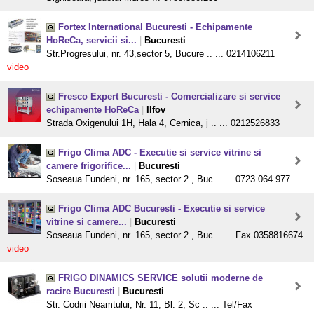
Fortex International Bucuresti - Echipamente
HoReCa, servicii si...
|
Bucuresti
Str.Progresului, nr. 43,sector 5, Bucure .. ... 0214106211
video
Fresco Expert Bucuresti - Comercializare si service
echipamente HoReCa
|
Ilfov
Strada Oxigenului 1H, Hala 4, Cernica, j .. ... 0212526833
Frigo Clima ADC - Executie si service vitrine si
camere frigorifice...
|
Bucuresti
Soseaua Fundeni, nr. 165, sector 2 , Buc .. ... 0723.064.977
Frigo Clima ADC Bucuresti - Executie si service
vitrine si camere...
|
Bucuresti
Soseaua Fundeni, nr. 165, sector 2 , Buc .. ... Fax.0358816674
video
FRIGO DINAMICS SERVICE solutii moderne de
racire Bucuresti
|
Bucuresti
Str. Codrii Neamtului, Nr. 11, Bl. 2, Sc .. ... Tel/Fax