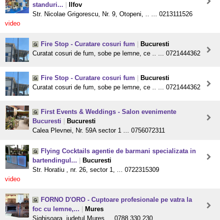
standuri...
|
Ilfov
Str. Nicolae Grigorescu, Nr. 9, Otopeni, .. ... 0213111526
video
Fire Stop - Curatare cosuri fum
|
Bucuresti
Curatat cosuri de fum, sobe pe lemne, ce .. ... 0721444362
Fire Stop - Curatare cosuri fum
|
Bucuresti
Curatat cosuri de fum, sobe pe lemne, ce .. ... 0721444362
First Events & Weddings - Salon evenimente
Bucuresti
|
Bucuresti
Calea Plevnei, Nr. 59A sector 1 ... 0756072311
Flying Cocktails agentie de barmani specializata in
bartendingul...
|
Bucuresti
Str. Horatiu , nr. 26, sector 1, ... 0722315309
video
FORNO D'ORO - Cuptoare profesionale pe vatra la
foc cu lemne,...
|
Mures
Sighisoara, judetul Mures ... 0788.330.230