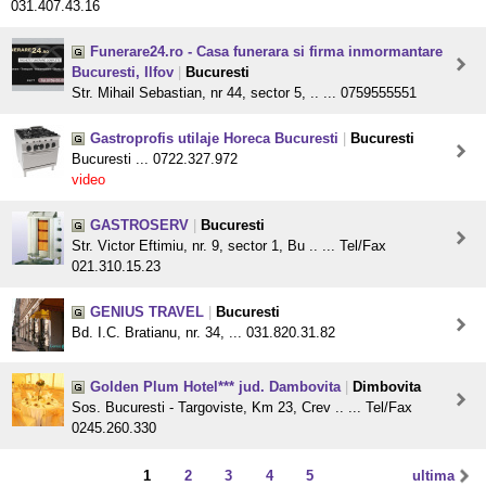
031.407.43.16
Funerare24.ro - Casa funerara si firma inmormantare
Bucuresti, Ilfov
|
Bucuresti
Str. Mihail Sebastian, nr 44, sector 5, .. ... 0759555551
Gastroprofis utilaje Horeca Bucuresti
|
Bucuresti
Bucuresti ... 0722.327.972
video
GASTROSERV
|
Bucuresti
Str. Victor Eftimiu, nr. 9, sector 1, Bu .. ... Tel/Fax
021.310.15.23
GENIUS TRAVEL
|
Bucuresti
Bd. I.C. Bratianu, nr. 34, ... 031.820.31.82
Golden Plum Hotel*** jud. Dambovita
|
Dimbovita
Sos. Bucuresti - Targoviste, Km 23, Crev .. ... Tel/Fax
0245.260.330
1
2
3
4
5
ultima