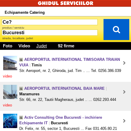
Echipamente Catering
produs / serviciu
strada, localitate, judet
Foto
Video
Judet
92 firme
AEROPORTUL INTERNATIONAL TIMISOARA TRAIAN
VUIA
|
Timis
Str. Aeroport, nr. 2, Ghiroda, jud. Tim .. ... Tel. 0256.386.039
video
AEROPORTUL INTERNATIONAL BAIA MARE
|
Maramures
Str. 66, nr. 22, Tautii Magheraus, judet .. ... 0262.293.444
video
Activ Consulting One Bucuresti - inchiriere
Echipamente IT
|
Bucuresti
Dr. Felix, nr. 55, sector 1, Bucuresti ... Fax 031.405.80.21