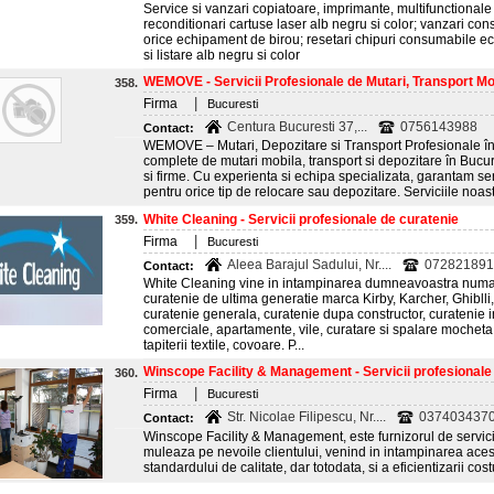
Service si vanzari copiatoare, imprimante, multifunctionale co
reconditionari cartuse laser alb negru si color; vanzari co
orice echipament de birou; resetari chipuri consumabile ec
si listare alb negru si color
WEMOVE - Servicii Profesionale de Mutari, Transport Mobi
358.
|
Firma
Bucuresti
Centura Bucuresti 37,...
0756143988
Contact:
WEMOVE – Mutari, Depozitare si Transport Profesionale î
complete de mutari mobila, transport si depozitare în Bucure
si firme. Cu experienta si echipa specializata, garantam serv
pentru orice tip de relocare sau depozitare. Serviciile noast
White Cleaning - Servicii profesionale de curatenie
359.
|
Firma
Bucuresti
Aleea Barajul Sadului, Nr....
072821891
Contact:
White Cleaning vine in intampinarea dumneavoastra numa
curatenie de ultima generatie marca Kirby, Karcher, Ghiblli
curatenie generala, curatenie dupa constructor, curatenie in 
comerciale, apartamente, vile, curatare si spalare mocheta, 
tapiterii textile, covoare. P...
Winscope Facility & Management - Servicii profesionale 
360.
|
Firma
Bucuresti
Str. Nicolae Filipescu, Nr....
0374034370
Contact:
Winscope Facility & Management, este furnizorul de servici
muleaza pe nevoile clientului, venind in intampinarea acest
standardului de calitate, dar totodata, si a eficientizarii costu