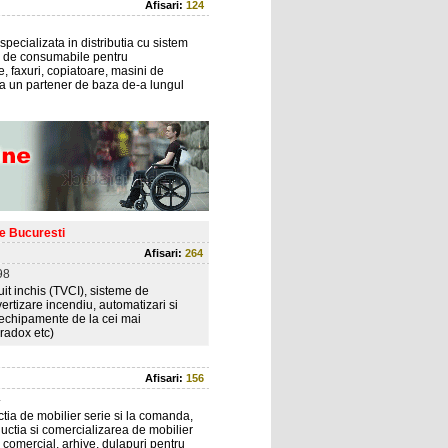
Afisari:
124
ializata in distributia cu sistem
lor de consumabile pentru
, faxuri, copiatoare, masini de
 ca un partener de baza de-a lungul
re Bucuresti
Afisari:
264
98
uit inchis (TVCI), sisteme de
vertizare incendiu, automatizari si
 echipamente de la cei mai
aradox etc)
Afisari:
156
4
ctia de mobilier serie si la comanda,
ductia si comercializarea de mobilier
r comercial, arhive, dulapuri pentru