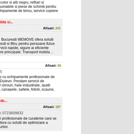
lor si alb negru; refilari si
nsumabile si piese de schimb pentru
hipamente de birou; servicii copiere
la si...
Afisari:
241
n Bucureati WEMOVE ofera solutii
sti si Ilfov, pentru persoane fizice
icii rapide, sigure ai eficiente
re principale: Transport mobila ...
Afisari:
56
5
i cu echipamente profesionale de
,Dulevo. Prestam servicii de
birouri, hale industriale, spatii
canapele, saltele, fotolii, scaune,
de...
Afisari:
187
; 0723609832
i profesionale de curatenie care se
ora cu solutii de optimizare a
rilor.