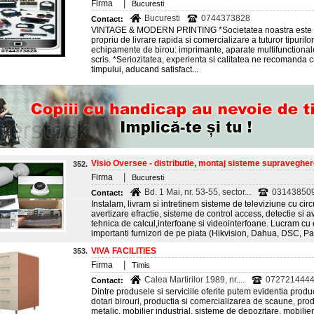
|
Firma
Bucuresti
Bucuresti
0744373828
Contact:
VINTAGE & MODERN PRINTING *Societatea noastra este spec
propriu de livrare rapida si comercializare a tuturor tipuri
echipamente de birou: imprimante, aparate multifunctionale
scris. *Seriozitatea, experienta si calitatea ne recomanda
timpului, aducand satisfact...
Visio Oversee - distributie, montaj sisteme supraveghe
352.
|
Firma
Bucuresti
Bd. 1 Mai, nr. 53-55, sector...
03143850
Contact:
Instalam, livram si intretinem sisteme de televiziune cu circ
avertizare efractie, sisteme de control access, detectie si a
tehnica de calcul,interfoane si videointerfoane. Lucram cu
importanti furnizori de pe piata (Hikvision, Dahua, DSC, P
VIVA FACILITIES
353.
|
Firma
Timis
Calea Martirilor 1989, nr....
072721444
Contact:
Dintre produsele si serviciile oferite putem evidentia produ
dotari birouri, productia si comercializarea de scaune, pro
metalic, mobilier industrial, sisteme de depozitare, mobilie