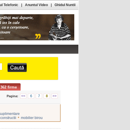
l Telefonic
|
Anuntul Video
|
Ghidul Nuntii
362 firme
<<
6
7
8
>>
Pagina:
 suplimentare
•
onstructii
mobilier birou