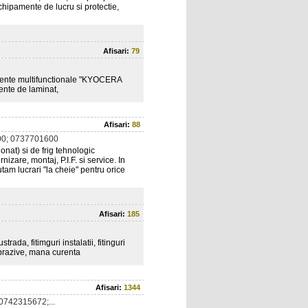
echipamente de lucru si protectie,
Afisari:
79
pamente multifunctionale "KYOCERA
ente de laminat,
Afisari:
88
0; 0737701600
ionat) si de frig tehnologic
nizare, montaj, P.I.F. si service. In
tam lucrari "la cheie" pentru orice
Afisari:
185
trada, fitimguri instalatii, fitinguri
abrazive, mana curenta
Afisari:
1344
0742315672;...