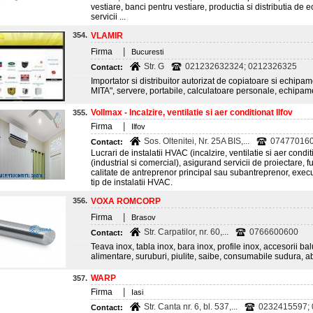
vestiare, banci pentru vestiare, productia si distributia de 
servicii ...
354.
VLAMIR
|
Firma
Bucuresti
Str. G
021232632324; 0212326325
Contact:
Importator si distribuitor autorizat de copiatoare si echi
MITA", servere, portabile, calculatoare personale, echipam
Vollmax - Incalzire, ventilatie si aer conditionat Ilfov
355.
|
Firma
Ilfov
Sos. Oltenitei, Nr. 25A BIS,...
074770160
Contact:
Lucrari de instalatii HVAC (incalzire, ventilatie si aer condit
(industrial si comercial), asigurand servicii de proiectare, fur
calitate de antreprenor principal sau subantreprenor, execu
tip de instalatii HVAC.
356.
VOXA ROMCORP
|
Firma
Brasov
Str. Carpatilor, nr. 60,...
0766600600
Contact:
Teava inox, tabla inox, bara inox, profile inox, accesorii balus
alimentare, suruburi, piulite, saibe, consumabile sudura, 
WARP
357.
|
Firma
Iasi
Str. Canta nr. 6, bl. 537,...
0232415597; 
Contact: