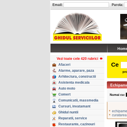
Email:
Parola:
Vezi toate cele 420 rubrici
Ce
Afaceri
Alarme, aparare, paza
pro
Arhitectura, constructii
Asistenta medicala
Echipame
Auto moto
Comert
Numai cu:
Comunicatii, massmedia
Cursuri, invatamant
•
echipame
Ghidul nuntii
•
curatarea
Reparatii, service
Restaurante, cazinouri