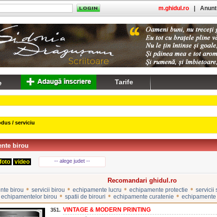
m.ghidul.ro
|
Anuntu
Tarife
dus / serviciu
nte birou
-- alege judet --
foto
video
Recomandari ghidul.ro
•
•
•
•
nte birou
servicii birou
echipamente lucru
echipamente protectie
servicii
•
•
•
 echipamentelor birou
spatii de birouri
echipamente curatenie
echipamente c
VINTAGE & MODERN PRINTING
351.