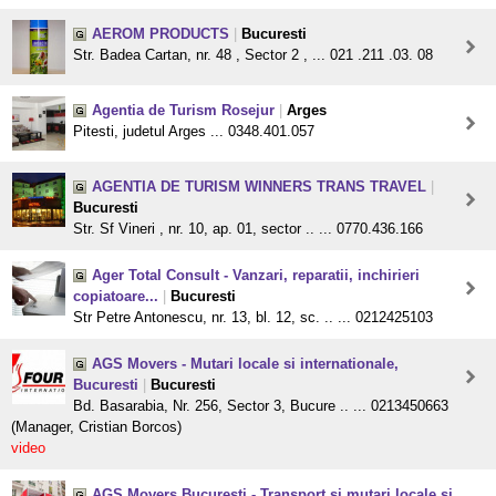
AEROM PRODUCTS
|
Bucuresti
Str. Badea Cartan, nr. 48 , Sector 2 , ... 021 .211 .03. 08
Agentia de Turism Rosejur
|
Arges
Pitesti, judetul Arges ... 0348.401.057
AGENTIA DE TURISM WINNERS TRANS TRAVEL
|
Bucuresti
Str. Sf Vineri , nr. 10, ap. 01, sector .. ... 0770.436.166
Ager Total Consult - Vanzari, reparatii, inchirieri
copiatoare...
|
Bucuresti
Str Petre Antonescu, nr. 13, bl. 12, sc. .. ... 0212425103
AGS Movers - Mutari locale si internationale,
Bucuresti
|
Bucuresti
Bd. Basarabia, Nr. 256, Sector 3, Bucure .. ... 0213450663
(Manager, Cristian Borcos)
video
AGS Movers Bucuresti - Transport si mutari locale si