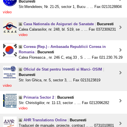
Bucuresti
Str.Mendeleev, Nr. 21-25, sector 1, Bucu .. ... Fax:0213128804
video
Casa Nationala de Asigurari de Sanatate
|
Bucuresti
Calea Calarasilor, nr. 248, bl. S19, se .. ... Fax 0372309231
video
Coreea (Rep.) - Ambasada Republicii Coreea in
Romania
|
Bucuresti
Calea Floreasca , nr. 246 C, etaj.33 , S .. ... Fax 021.230.76.29
Oficiul de Stat pentru Inventii si Marci- OSIM
|
Bucuresti
Str. Ion Ghica, nr. 5, sector 3, ... Fax 0213123819
video
Primaria Sector 2
|
Bucuresti
Str. Chiristigiilor, nr. 11-13, sector .. ... Fax 0212096282
video
AHR Translations Online
|
Bucuresti
Traduceri de manuale, proiecte, contract .. ... 0731010801