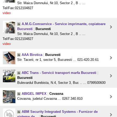
Str. Maica Domnului, Nr.10, Sector 2 , B .. ...
Tel/Fax:0212104827
video
A.M.G.Comservice - Service imprimante, copiatoare
Bucuresti
|
Bucuresti
Str. Maica Domnului, Nr.10, Sector 2 , B .. ...
Tel/Fax:0212104827
video
AAA Birotica
|
Bucuresti
Str. Tacerii, nr 1, sector 5, Bucuresti ... 021-420.20.61
ABC Trans - Servicii transport marfa Bucuresti
|
Bucuresti
Bulevardul Burebista, N.4, Sector 3, Buc .. ... 0799500600
ABIGEL IMPEX
|
Covasna
Covasna, judetul Covasna ... 0267.340.810
ABM Security Integrated Systems - Furnizor de
sisteme de...
|
Bucuresti