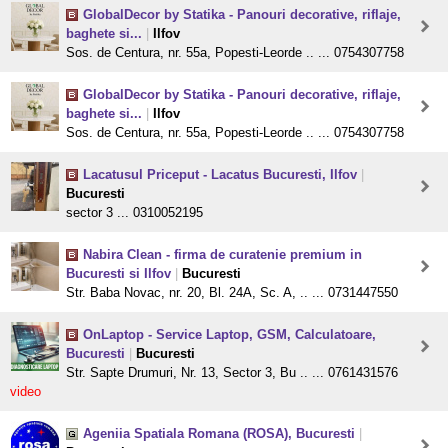
GlobalDecor by Statika - Panouri decorative, riflaje,
baghete si...
|
Ilfov
Sos. de Centura, nr. 55a, Popesti-Leorde .. ... 0754307758
GlobalDecor by Statika - Panouri decorative, riflaje,
baghete si...
|
Ilfov
Sos. de Centura, nr. 55a, Popesti-Leorde .. ... 0754307758
Lacatusul Priceput - Lacatus Bucuresti, Ilfov
|
Bucuresti
sector 3 ... 0310052195
Nabira Clean - firma de curatenie premium in
Bucuresti si Ilfov
|
Bucuresti
Str. Baba Novac, nr. 20, Bl. 24A, Sc. A, .. ... 0731447550
OnLaptop - Service Laptop, GSM, Calculatoare,
Bucuresti
|
Bucuresti
Str. Sapte Drumuri, Nr. 13, Sector 3, Bu .. ... 0761431576
video
Ageniia Spatiala Romana (ROSA), Bucuresti
|