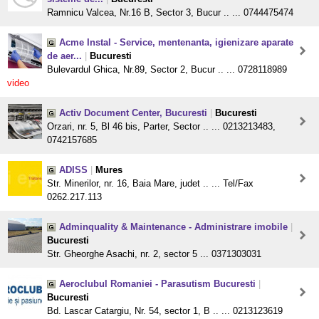
Ramnicu Valcea, Nr.16 B, Sector 3, Bucur .. ... 0744475474
Acme Instal - Service, mentenanta, igienizare aparate
de aer...
|
Bucuresti
Bulevardul Ghica, Nr.89, Sector 2, Bucur .. ... 0728118989
video
Activ Document Center, Bucuresti
|
Bucuresti
Orzari, nr. 5, Bl 46 bis, Parter, Sector .. ... 0213213483,
0742157685
ADISS
|
Mures
Str. Minerilor, nr. 16, Baia Mare, judet .. ... Tel/Fax
0262.217.113
Adminquality & Maintenance - Administrare imobile
|
Bucuresti
Str. Gheorghe Asachi, nr. 2, sector 5 ... 0371303031
Aeroclubul Romaniei - Parasutism Bucuresti
|
Bucuresti
Bd. Lascar Catargiu, Nr. 54, sector 1, B .. ... 0213123619