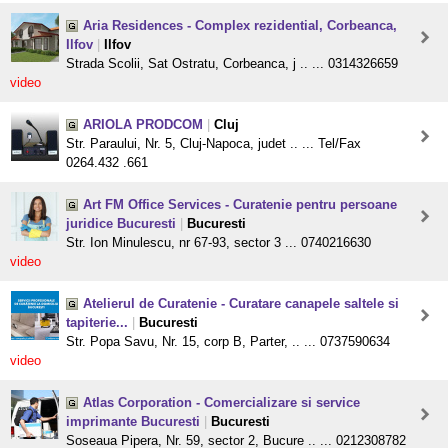
Aria Residences - Complex rezidential, Corbeanca,
Ilfov
|
Ilfov
Strada Scolii, Sat Ostratu, Corbeanca, j .. ... 0314326659
video
ARIOLA PRODCOM
|
Cluj
Str. Paraului, Nr. 5, Cluj-Napoca, judet .. ... Tel/Fax
0264.432 .661
Art FM Office Services - Curatenie pentru persoane
juridice Bucuresti
|
Bucuresti
Str. Ion Minulescu, nr 67-93, sector 3 ... 0740216630
video
Atelierul de Curatenie - Curatare canapele saltele si
tapiterie...
|
Bucuresti
Str. Popa Savu, Nr. 15, corp B, Parter, .. ... 0737590634
video
Atlas Corporation - Comercializare si service
imprimante Bucuresti
|
Bucuresti
Soseaua Pipera, Nr. 59, sector 2, Bucure .. ... 0212308782