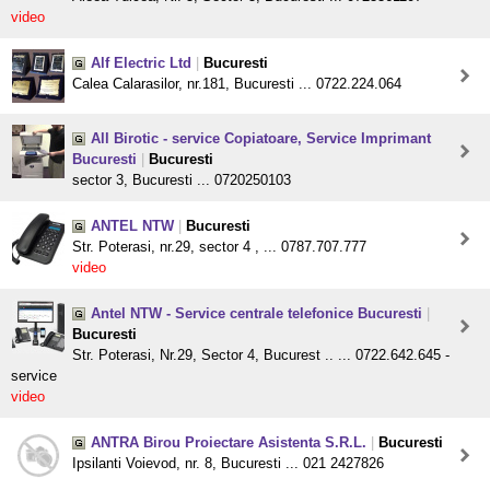
video
Alf Electric Ltd
|
Bucuresti
Calea Calarasilor, nr.181, Bucuresti ... 0722.224.064
All Birotic - service Copiatoare, Service Imprimant
Bucuresti
|
Bucuresti
sector 3, Bucuresti ... 0720250103
ANTEL NTW
|
Bucuresti
Str. Poterasi, nr.29, sector 4 , ... 0787.707.777
video
Antel NTW - Service centrale telefonice Bucuresti
|
Bucuresti
Str. Poterasi, Nr.29, Sector 4, Bucurest .. ... 0722.642.645 -
service
video
ANTRA Birou Proiectare Asistenta S.R.L.
|
Bucuresti
Ipsilanti Voievod, nr. 8, Bucuresti ... 021 2427826