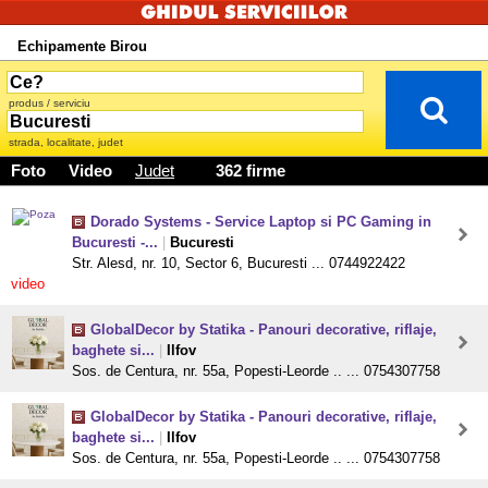
Echipamente Birou
produs / serviciu
strada, localitate, judet
Foto
Video
Judet
362 firme
Dorado Systems - Service Laptop si PC Gaming in
Bucuresti -...
|
Bucuresti
Str. Alesd, nr. 10, Sector 6, Bucuresti ... 0744922422
video
GlobalDecor by Statika - Panouri decorative, riflaje,
baghete si...
|
Ilfov
Sos. de Centura, nr. 55a, Popesti-Leorde .. ... 0754307758
GlobalDecor by Statika - Panouri decorative, riflaje,
baghete si...
|
Ilfov
Sos. de Centura, nr. 55a, Popesti-Leorde .. ... 0754307758