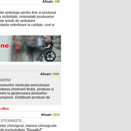
Afisari:
198
de ambalaje pentru tine si produsul
izibilitatii, notorietatii produselor
a de solutii de ambalare
arile referitoare la calitate, cost si
Afisari:
4395
500550
deseurilor medicale periculoase
ederea eliminarii finale, produse si
ivire la gestionarea deseurilor
Europene. Distribuim produse de
-Ilfov
Afisari:
3116
0753049370;...
tar chirurgical, manusi chirurgicale
te-exclusivitare "BiosafeZ"