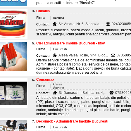
producator cutii incinerare "BiosafeZ"
4.
Chimilin
|
Firma
Ialomita
Str. Amara, Nr. 6, Slobozia,...
024323005
Contact:
Produce si comercializeaza vopsele, lacuri, grunduri, bronzuri
si adezivi, antigel, lichid pentru spalat parbrize, colorant pen
Ciel administrare imobile Bucuresti - Ilfov
5.
|
Firma
Bucuresti
Aleea Valea Rosie, Nr 4, Bloc...
0735885
Contact:
Oferim servicii profesionale de administrare imobile de locuint
Administrarea poate fi completa (servicii de casierie, contabi
(casierie + contabilitate). Daca doriti servicii de buna calita
dumneavoastra,suntem alegerea potrivita.
Consumax
6.
Caras
|
Firma
Severin
Str.Damaschin Bojinca, nr. 4,...
07580698
Contact:
Ambalaje din plastic, carton si hartie; ambalaje din polieti
(PP); plase si sacose, pungi paine, pungi simple, saci, folie
microondul, CO3, CO5, caserat sau imprimat; cutii de carton, c
carton; ambalaje din hartie; pungi si plicuri din hartie, pun
kebab; oferta este pe...
Decoimob - Administrare Imobile Bucuresti
7.
|
Firma
Bucuresti