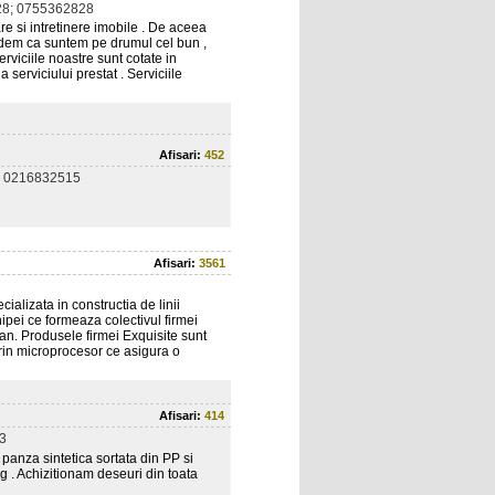
8; 0755362828
e si intretinere imobile . De aceea
redem ca suntem pe drumul cel bun ,
rviciile noastre sunt cotate in
 serviciului prestat . Serviciile
Afisari:
452
 0216832515
Afisari:
3561
ializata in constructia de linii
pei ce formeaza colectivul firmei
an. Produsele firmei Exquisite sunt
prin microprocesor ce asigura o
Afisari:
414
3
panza sintetica sortata din PP si
g . Achizitionam deseuri din toata