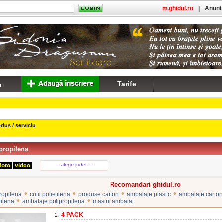
m.ghidul.ro
|
Anuntu
Tarife
dus / serviciu
ipropilena
-- alege judet --
foto
video
Recomandari ghidul.ro
•
•
•
•
propilena
cutii polietilena
produse carton
ambalaje plastic
ambalaje carto
•
•
tilena
ambalaje polipropilena
masini ambalat
4 PACK
1.