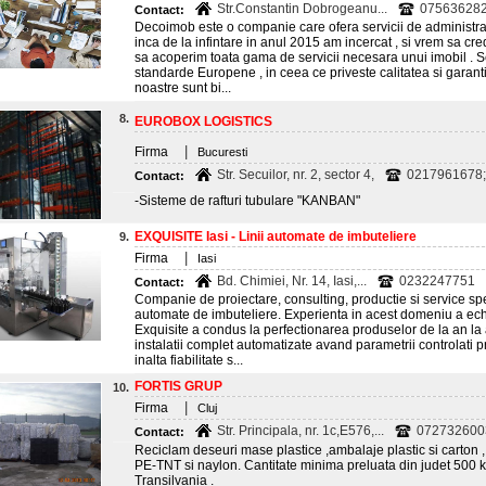
Str.Constantin Dobrogeanu...
075636282
Contact:
Decoimob este o companie care ofera servicii de administrar
inca de la infintare in anul 2015 am incercat , si vrem sa c
sa acoperim toata gama de servicii necesara unui imobil . Se
standarde Europene , in ceea ce priveste calitatea si garantia
noastre sunt bi...
8.
EUROBOX LOGISTICS
|
Firma
Bucuresti
Str. Secuilor, nr. 2, sector 4,
0217961678;
Contact:
-Sisteme de rafturi tubulare "KANBAN"
EXQUISITE Iasi - Linii automate de imbuteliere
9.
|
Firma
Iasi
Bd. Chimiei, Nr. 14, Iasi,...
0232247751
Contact:
Companie de proiectare, consulting, productie si service spec
automate de imbuteliere. Experienta in acest domeniu a echi
Exquisite a condus la perfectionarea produselor de la an la 
instalatii complet automatizate avand parametrii controlati 
inalta fiabilitate s...
FORTIS GRUP
10.
|
Firma
Cluj
Str. Principala, nr. 1c,E576,...
072732600
Contact:
Reciclam deseuri mase plastice ,ambalaje plastic si carton , 
PE-TNT si naylon. Cantitate minima preluata din judet 500 k
Transilvania .