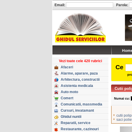
Email:
Parola:
Vezi toate cele 420 rubrici
Ce
Afaceri
Alarme, aparare, paza
pro
Arhitectura, constructii
Asistenta medicala
Cutii pol
Auto moto
Comert
Numai cu:
Comunicatii, massmedia
Cursuri, invatamant
•
cutii poli
Ghidul nuntii
•
saci polie
Reparatii, service
Restaurante, cazinouri