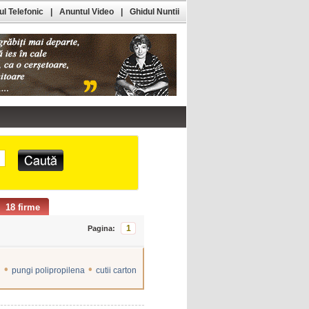
l Telefonic
|
Anuntul Video
|
Ghidul Nuntii
18 firme
1
Pagina:
•
•
n
pungi polipropilena
cutii carton