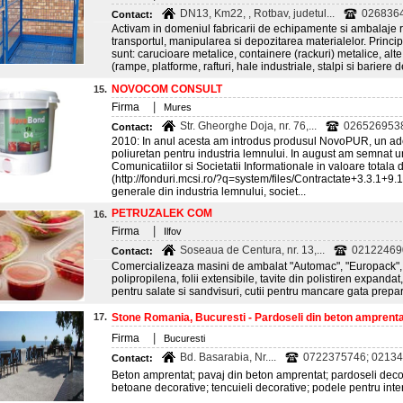
DN13, Km22, , Rotbav, judetul...
026836
Contact:
Activam in domeniul fabricarii de echipamente si ambalaje r
transportul, manipularea si depozitarea materialelor. Princip
sunt: carucioare metalice, containere (rackuri) metalice, alt
(rampe, platforme, rafturi, hale industriale, stalpi si bariere 
NOVOCOM CONSULT
15.
|
Firma
Mures
Str. Gheorghe Doja, nr. 76,...
026526953
Contact:
2010: In anul acesta am introdus produsul NovoPUR, un 
poliuretan pentru industria lemnului. In august am semnat un
Comunicatiilor si Societatii Informationale in valoare totala
(http://fonduri.mcsi.ro/?q=system/files/Contractate+3.3.1+9.1
generale din industria lemnului, societ...
PETRUZALEK COM
16.
|
Firma
Ilfov
Soseaua de Centura, nr. 13,...
021224690
Contact:
Comercializeaza masini de ambalat "Automac", "Europack", m
polipropilena, folii extensibile, tavite din polistiren expandat,
pentru salate si sandvisuri, cutii pentru mancare gata prepar
17.
Stone Romania, Bucuresti - Pardoseli din beton amprent
|
Firma
Bucuresti
Bd. Basarabia, Nr....
0722375746; 021346
Contact:
Beton amprentat; pavaj din beton amprentat; pardoseli decora
betoane decorative; tencuieli decorative; podele pentru interi