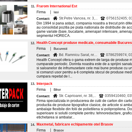
Frarom International Est
11.
|
Firma
Iasi
Str.Petre Vancea, nr. 3,...
0756152405; 03
Contact:
Din 1994 si pana astazi, compania noastra a trecut prin difer
au consolidat pozitia pe piata nationala de distributie de acc
game variate (baie, bucatarie, amenajari interioare, amenaja
segmentul HORECA.
Health Concept produse medicale, consumabile Bucures
12.
|
Firma
Bucuresti
Bd. Ramnicu Sarat, nr....
0786259974; 0
Contact:
Health Concept ofera o gama extrem de larga de produse m
cumparate periodic. Dorinta noastra este de a sprijini sanatat
si saloanelor de infrumusetare cele mai bune produse cu un e
si comanzi usor pentru a-ti completa stocul de produse medica
cumpara repetat de l...
Interpack
13.
|
Firma
Bihor
Str. Caprioarei, nr. 38,...
0359410460; 0
Contact:
Firma specializata in producerea de cutii de carton din carton
productia de produse tipografice clasice, de articole si amba
ambalaje flexibile din folii de polietilena si polipropilena. 
superioare si solutii complete pentru: tehnoredactare, grafic
etichetarea si ambalar...
Maxmetal, fabricare echipamente otel Brasov
14.
|
Firma
Brasov