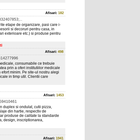
Afisari:
182
32407853;...
ite etape de organizare, pasi care i-
esorii si decoruri pentru casa, in
ri exterioare etc.) si produse pentru
ti
Afisari:
498
314277996
edicale, consumabile ce trebuie
ea prin a oferi institutiilor medicale
fort minim. Pe site-ul nostru alegi
le in timp util. Clientii care
Afisari:
1453
359410461
 duplex si ondulat, cutii pizza,
laje din hartie, respectiv de
Doar produse de calitate la standarde
a, design, inscriptionarea,
Afisari:
1941