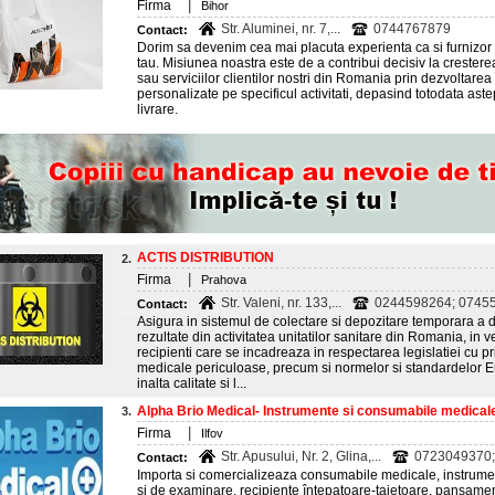
|
Firma
Bihor
Str. Aluminei, nr. 7,...
0744767879
Contact:
Dorim sa devenim cea mai placuta experienta ca si furnizor 
tau. Misiunea noastra este de a contribui decisiv la cresterea v
sau serviciilor clientilor nostri din Romania prin dezvoltare
personalizate pe specificul activitati, depasind totodata astept
livrare.
ACTIS DISTRIBUTION
2.
|
Firma
Prahova
Str. Valeni, nr. 133,...
0244598264; 0745
Contact:
Asigura in sistemul de colectare si depozitare temporara a 
rezultate din activitatea unitatilor sanitare din Romania, in v
recipienti care se incadreaza in respectarea legislatiei cu pr
medicale periculoase, precum si normelor si standardelor 
inalta calitate si l...
Alpha Brio Medical- Instrumente si consumabile medicale
3.
|
Firma
Ilfov
Str. Apusului, Nr. 2, Glina,...
0723049370; 
Contact:
Importa si comercializeaza consumabile medicale, instrumen
si de examinare, recipiente întepatoare-taietoare, pansamen