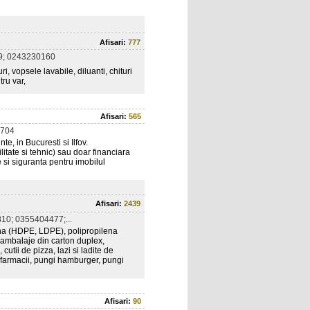
Afisari:
777
9; 0243230160
, vopsele lavabile, diluanti, chituri
tru var,
Afisari:
565
704
e, in Bucuresti si Ilfov.
litate si tehnic) sau doar financiara
te si siguranta pentru imobilul
Afisari:
2439
10; 0355404477;...
lena (HDPE, LDPE), polipropilena
; ambalaje din carton duplex,
utii de pizza, lazi si ladite de
gi farmacii, pungi hamburger, pungi
Afisari:
90