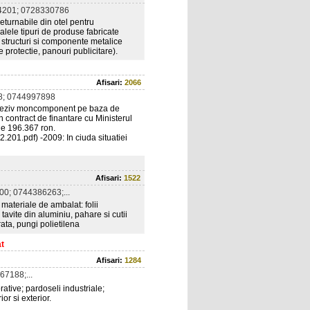
4201; 0728330786
eturnabile din otel pentru
alele tipuri de produse fabricate
e structuri si componente metalice
de protectie, panouri publicitare).
Afisari:
2066
8; 0744997898
adeziv moncomponent pe baza de
 contract de finantare cu Ministerul
 de 196.367 ron.
2.201.pdf) -2009: In ciuda situatiei
Afisari:
1522
0; 0744386263;...
ateriale de ambalat: folii
 tavite din aluminiu, pahare si cutii
ata, pungi polietilena
at
Afisari:
1284
7188;...
tive; pardoseli industriale;
or si exterior.