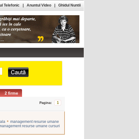
l Telefonic
|
Anuntul Video
|
Ghidul Nuntii
2 firme
1
Pagina:
•
nala
management resurse umane
management resurse umane cursuri