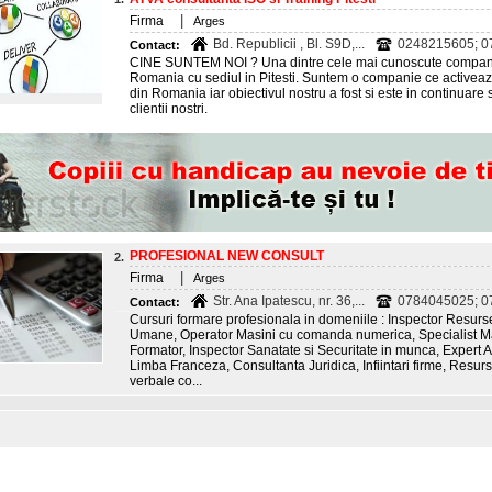
|
Firma
Arges
Bd. Republicii , Bl. S9D,...
0248215605; 
Contact:
CINE SUNTEM NOI ? Una dintre cele mai cunoscute companii 
Romania cu sediul in Pitesti. Suntem o companie ce activeaza
din Romania iar obiectivul nostru a fost si este in continuare
clientii nostri.
PROFESIONAL NEW CONSULT
2.
|
Firma
Arges
Str. Ana Ipatescu, nr. 36,...
0784045025; 0
Contact:
Cursuri formare profesionala in domeniile : Inspector Res
Umane, Operator Masini cu comanda numerica, Specialist Ma
Formator, Inspector Sanatate si Securitate in munca, Expert A
Limba Franceza, Consultanta Juridica, Infiintari firme, Resu
verbale co...