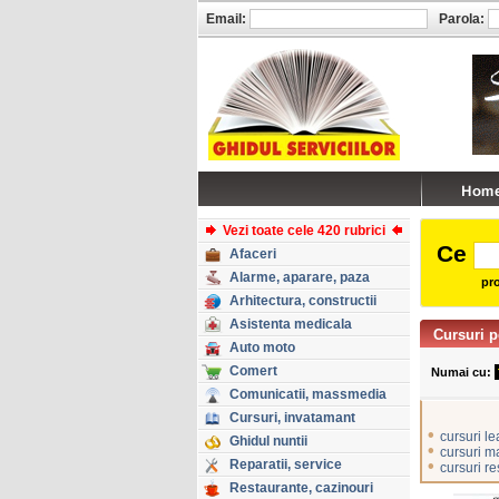
Email:
Parola:
Vezi toate cele 420 rubrici
Ce
Afaceri
Alarme, aparare, paza
pro
Arhitectura, constructii
Asistenta medicala
Cursuri p
Auto moto
Comert
Numai cu:
Comunicatii, massmedia
Cursuri, invatamant
•
cursuri l
Ghidul nuntii
•
cursuri 
Reparatii, service
•
cursuri r
Restaurante, cazinouri