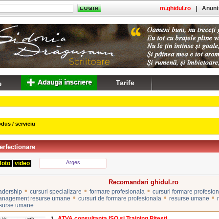
m.ghidul.ro
|
Anuntu
Tarife
dus / serviciu
erfectionare
Arges
foto
video
Recomandari ghidul.ro
•
•
•
eadership
cursuri specializare
formare profesionala
cursuri formare profesio
•
•
•
management resurse umane
cursuri de formare profesionala
resurse umane
esurse umane
ATVA consultanta ISO si Training Pitesti
1.