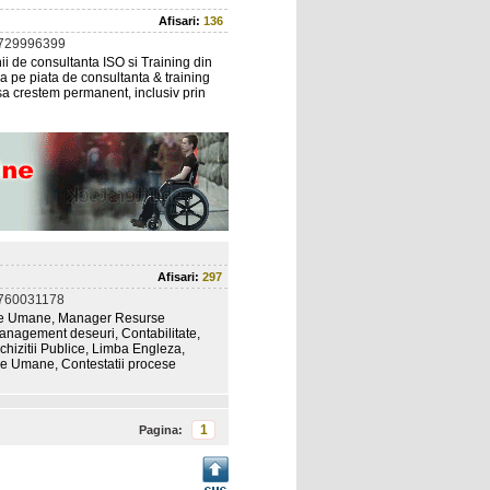
Afisari:
136
0729996399
de consultanta ISO si Training din
 pe piata de consultanta & training
 sa crestem permanent, inclusiv prin
Afisari:
297
760031178
urse Umane, Manager Resurse
nagement deseuri, Contabilitate,
chizitii Publice, Limba Engleza,
rse Umane, Contestatii procese
1
Pagina: