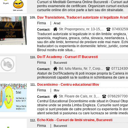
Cursuri si Meditatii Germana Online Bucuresti - Cursuri au
pentru examenele de certificare. Organizam cursuri exclusiv
cursurile online din orice parte a tarii sau din strainatate.
Dav Translations, Traduceri autorizate si legalizate Arad
109.
|
Firma
Arad
Str. Praporgescu, nr. 13-15,...
07493259
Contact:
Traduceri autorizate si legalizate in si din limbile: engleza
spaniola, maghiara, greaca, ceha, slovaca, neerlandeza. La
sau din alte limbi, termenul de predare este mai mare. Ech
traducatori cu experienta in domeniile: tehnic, juridic, com
Biroul nostru este situa...
Do IT Academy - Cursuri IT Bucuresti
110.
|
Firma
Bucuresti
Bd. Iuliu Maniu, Nr. 7, Corp...
07712430
Contact:
Alaturi de DoITAcademy iti poti incepe propria ta Cariera 
profesionisti capabili sa te sustina in schimbarea de care a
Docentisimo - Centru educational Ilfov
111.
|
Firma
Ilfov
Str. Floare de Cais, nr. 3,...
0766297700
Contact:
Centrul Educational Docentisimo este situat in Orasul Otope
straine unde se preda Limba Engleza. Cursurile sunt organ
copii si sunt predate de catre profesori cu experienta în dom
atent selectati si pasiunea cu care lucreaza se simte imedia
Echo Kids - Cursuri de limbi straine, Bucuresti
112.
|
Firma
Bucuresti