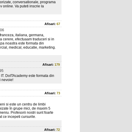
torizate, conversationale, programa
 online. Va puteti inscrie la
Afisari:
67
06
, franceza, italiana, germana,
 cerere, efectuaam traduceri si in
ipa noastra este formata din
ercial, medical, educatie, marketing.
Afisari:
179
95
in IT. DoITAcademy este formata din
i nevoie!
Afisari:
73
ni si este un centru de limbi
izate în grupe mici, de maxim 5
eniu. Profesorii nostri sunt foarte
t ce incepeti cursurile.
Afisari:
72