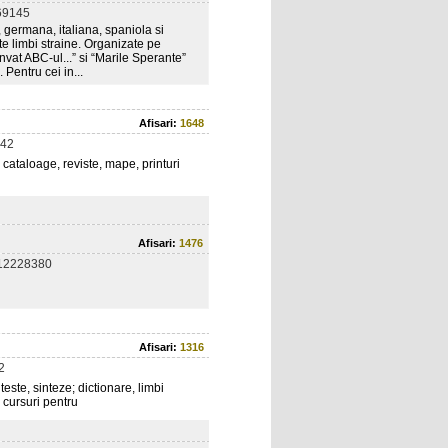
69145
 germana, italiana, spaniola si
te limbi straine. Organizate pe
vat ABC-ul...” si “Marile Sperante”
Pentru cei in...
Afisari:
1648
42
, cataloage, reviste, mape, printuri
Afisari:
1476
12228380
Afisari:
1316
2
ste, sinteze; dictionare, limbi
, cursuri pentru