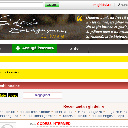
m.ghidul.ro
|
Anuntu
Tarife
dus / serviciu
imbi straine
-- alege judet --
foto
video
Recomandari ghidul.ro
•
•
•
•
ine cursuri
cursuri limbi straine
limbi straine
cursuri engleza
engleza cursu
•
•
•
imba engleza
cursuri limba germana
franceza cursuri
cursuri engleza copii
CODESS INTERMED
101.