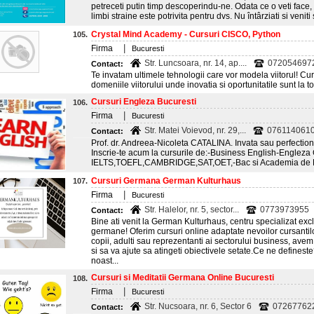
petreceti putin timp descoperindu-ne. Odata ce o veti face,
limbi straine este potrivita pentru dvs. Nu întârziati si veniti 
Crystal Mind Academy - Cursuri CISCO, Python
105.
|
Firma
Bucuresti
Str. Luncsoara, nr. 14, ap....
072054697
Contact:
Te invatam ultimele tehnologii care vor modela viitorul! Cu
domeniile viitorului unde inovatia si oportunitatile sunt la t
Cursuri Engleza Bucuresti
106.
|
Firma
Bucuresti
Str. Matei Voievod, nr. 29,...
076114061
Contact:
Prof. dr. Andreea-Nicoleta CATALINA. Invata sau perfectione
Inscrie-te acum la cursurile de:-Business English-Engleza 
IELTS,TOEFL,CAMBRIDGE,SAT,OET,-Bac si Academia de P
Cursuri Germana German Kulturhaus
107.
|
Firma
Bucuresti
Str. Halelor, nr. 5, sector...
0773973955
Contact:
Bine ati venit la German Kulturhaus, centru specializat exclu
germane! Oferim cursuri online adaptate nevoilor cursantilor
copii, adulti sau reprezentanti ai sectorului business, ave
si sa va ajute sa atingeti obiectivele setate.Ce ne defines
noast...
Cursuri si Meditatii Germana Online Bucuresti
108.
|
Firma
Bucuresti
Str. Nucsoara, nr. 6, Sector 6
07267762
Contact: