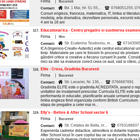
|
Firma
Bucuresti
Bd. 1 Mai, Nr. 51-55,...
0768051255; 07
Contact:
Cursuri engleza, franceza, matematica, IT, limba si literatur
modelaj, arta dramatica, dezvoltare personala, excursii edu
4 ani la 18 ani
Educational Ica - Centru pregatire si sustinerea examene
117.
|
Firma
Ilfov
Str. Ecaterina Teodoroiu, nr....
0734358
Contact:
ICA (Ingenios-Creativ-Autentic) este centrul educational unde
timp. Materialele pe care le folosim în procesul de predar
gândirii critice si creative a fiecarui cursant în parte. Cons
mici sa stie sa evalueze corect ceea ce aud, vad si citesc, p
Elite - Cresa, Gradinita Bucuresti
118.
|
Firma
Bucuresti
Str. Lanariei, Nr. 136,...
0766687691
Contact:
Gradinita ELITE este o gradinita ACREDITATA, avand o repu
unitatilor de invatamant prescolar. Curricula ELITE este adap
performanta in educatie, planificarile anuale urmand prog
limba engleza fiind organizata conform British Curriculum.
etapa de pregatire a celei mai m...
Elly's - Before & After School sector 6
119.
|
Firma
Bucuresti
Str. Cetatea de Balta, nr....
0763188937
Contact:
Experienta cadrelor didactice, atmosfera si dotarile logisti
After School locul în care copilul tau se va dezvolta frumos
sa participe în diverse cluburi tematice care îl vor ajuta sa 