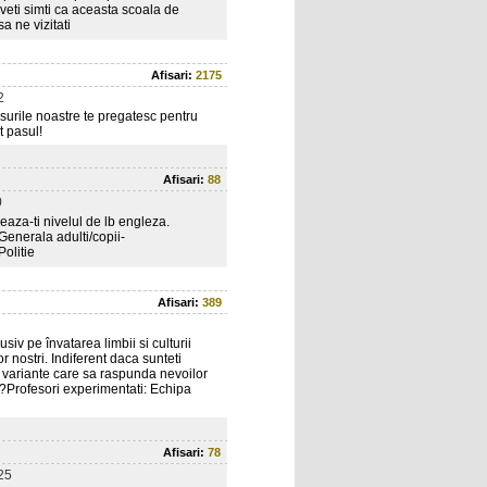
 veti simti ca aceasta scoala de
sa ne vizitati
Afisari:
2175
2
rsurile noastre te pregatesc pentru
ot pasul!
Afisari:
88
0
aza-ti nivelul de lb engleza.
Generala adulti/copii-
olitie
Afisari:
389
siv pe învatarea limbii si culturii
 nostri. Indiferent daca sunteti
m variante care sa raspunda nevoilor
te?Profesori experimentati: Echipa
Afisari:
78
25