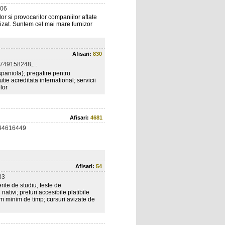
06
r si provocarilor companiilor aflate
lizat. Suntem cel mai mare furnizor
Afisari:
830
749158248;...
spaniola); pregatire pentru
utie acreditata international; servicii
lor
Afisari:
4681
44616449
Afisari:
54
33
rite de studiu, teste de
nativi; preturi accesibile platibile
um minim de timp; cursuri avizate de