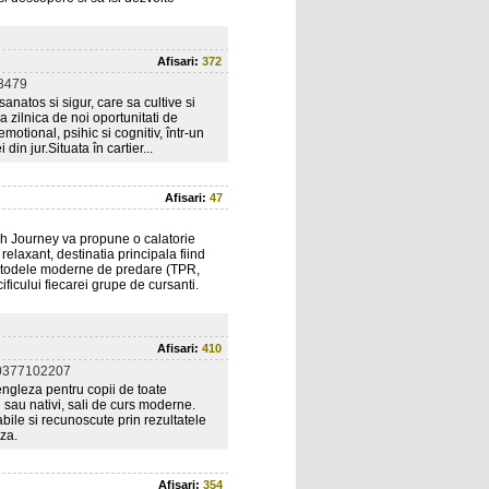
Afisari:
372
3479
natos si sigur, care sa cultive si
 zilnica de noi oportunitati de
emotional, psihic si cognitiv, într-un
n jur.Situata în cartier...
Afisari:
47
ish Journey va propune o calatorie
 relaxant, destinatia principala fiind
todele moderne de predare (TPR,
ificului fiecarei grupe de cursanti.
Afisari:
410
0377102207
ngleza pentru copii de toate
i sau nativi, sali de curs moderne.
bile si recunoscute prin rezultatele
za.
Afisari:
354