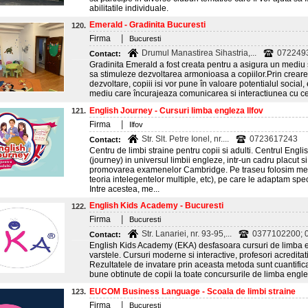
abilitatile individuale.
Emerald - Gradinita Bucuresti
120.
|
Firma
Bucuresti
Drumul Manastirea Sihastria,...
072249
Contact:
Gradinita Emerald a fost creata pentru a asigura un mediu sa
sa stimuleze dezvoltarea armonioasa a copiilor.Prin crearea
dezvoltare, copiii isi vor pune în valoare potentialul social, 
mediu care încurajeaza comunicarea si interactiunea cu cei di
English Journey - Cursuri limba engleza Ilfov
121.
|
Firma
Ilfov
Str. Slt. Petre Ionel, nr....
0723617243
Contact:
Centru de limbi straine pentru copii si adulti. Centrul Engl
(journey) in universul limbii engleze, intr-un cadru placut si
promovarea examenelor Cambridge. Pe traseu folosim me
teoria intelegentelor multiple, etc), pe care le adaptam spec
Intre acestea, me...
English Kids Academy - Bucuresti
122.
|
Firma
Bucuresti
Str. Lanariei, nr. 93-95,...
0377102200; 
Contact:
English Kids Academy (EKA) desfasoara cursuri de limba e
varstele. Cursuri moderne si interactive, profesori acreditat
Rezultatele de invatare prin aceasta metoda sunt cuantifica
bune obtinute de copii la toate concursurile de limba engle
EUCOM Business Language - Scoala de limbi straine
123.
|
Firma
Bucuresti