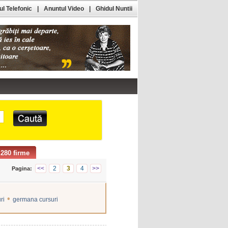
l Telefonic
|
Anuntul Video
|
Ghidul Nuntii
280 firme
<<
2
3
4
>>
Pagina:
•
ri
germana cursuri