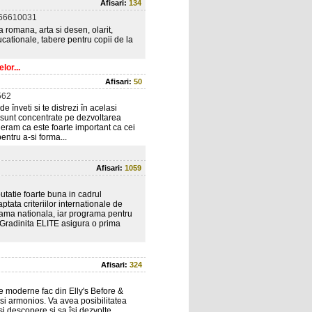
Afisari:
134
66610031
a romana, arta si desen, olarit,
cationale, tabere pentru copii de la
lor...
Afisari:
50
562
 înveti si te distrezi în acelasi
e sunt concentrate pe dezvoltarea
ideram ca este foarte important ca cei
entru a-si forma...
Afisari:
1059
tatie foarte buna in cadrul
tata criteriilor internationale de
rama nationala, iar programa pentru
 Gradinita ELITE asigura o prima
Afisari:
324
ce moderne fac din Elly's Before &
 si armonios. Va avea posibilitatea
îsi descopere si sa îsi dezvolte