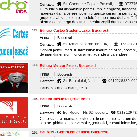
Str. Gheorghe Pop de Basesti,...
07377
Contact:
Cursurile sunt disponibile pentru limbile engleza, franceza,
japoneza dar la cerere, putem organiza cursuri si pentru al
grupe de vârsta, cele trei module “Lumea mea de basm”, “În
ofera o gama larga de cursuri pentru copiii dumneavoastra. 
113.
Editura Cartea Studenteasca, Bucuresti
|
Firma
Bucuresti
Str. Matei Basarab, Nr. 106,...
07223779
Contact:
Servicii pentru mediul universitar: tiparire de afise, postere
de mari dimensiuni, foi cu antet, agende si calendare
114.
Editura Meteor Press, Bucuresti
|
Firma
Bucuresti
Str. Bahluiului, Nr. 1,...
0212228380; 02
Contact:
Editeaza carte scolara, de la
115.
Editura Niculescu, Bucuresti
|
Firma
Bucuresti
Bd. Regiei , Nr. 6D, sector...
021312978
Contact:
Carte scolara: manuale, culegeri de probleme, culegeri de te
straine: ghiduri de conversatie, gramatici, cursuri intensive
EduArts - Centru educational Bucuresti
116.