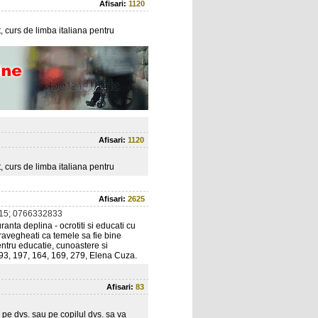
Afisari:
1120
, curs de limba italiana pentru
Afisari:
1120
, curs de limba italiana pentru
Afisari:
2625
15; 0766332833
a deplina - ocrotiti si educati cu
ravegheati ca temele sa fie bine
pentru educatie, cunoastere si
193, 197, 164, 169, 279, Elena Cuza.
Afisari:
83
m pe dvs. sau pe copilul dvs. sa va