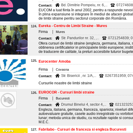
Bd. Dimitrie Pompeiu, nr. 6,...
07274608
Contact:
EUCOM a luat fiinta în anul 2002, pentru a raspunde nevoilo
în plina expansiune si integrare în mediul de afaceri globa
de limbi straine pentru sectorul corporate din România.
Eureka - Centru de Limbi Straine - Mures
124.
|
Firma
Mures
Str. Pandurilor nr. 32, ,...
0721254839; 0
Contact:
Ofera cursuri de limbi straine (engleza, germana, italiana, 
obtinerea certificatelor in principalele limbi europene; instit
de traducere de calitate, la preturi accesibile tuturor bugete
125.
Eurocenter Amoba
|
Firma
Covasna
Str. Bisericii , nr. 1/A,...
0267351959; 07
Contact:
Cursurile noastre de limbi straine
EUROCOR - Cursuri limbi straine
126.
|
Firma
Bucuresti
Drumul Binelui 4, sector 4,...
02132325
Contact:
Engleza, italiana, germana, franceza, spaniola; niveluri dife
autoevaluare gratuite, casete audio inregistrate cu vorbitori 
lunar; metoda unica de studiu, cu rezultate rapide si cons
M.E.C.
Fabrilabo - Cursuri de franceza si engleza Bucuresti
127.