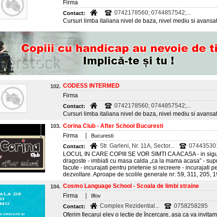
Firma
0742178560; 0744857542;...
Contact:
Cursuri limba italiana nivel de baza, nivel mediu si avansat
CODESS INTERMED
102.
Firma
0742178560; 0744857542;...
Contact:
Cursuri limba italiana nivel de baza, nivel mediu si avansat
Corina Club - After School Bucuresti
103.
|
Firma
Bucuresti
Str. Garleni, Nr. 11A, Sector...
07443530
Contact:
LOCUL IN CARE COPIII SE VOR SIMTI CA ACASA - in sigurant
dragoste - imbiati cu masa calda „ca la mama acasa” - sup
facute - incurajati pentru prietenie si recreere - incurajati 
dezvoltare. Aproape de scolile generale nr: 59, 311, 205, 
Cosmo Language School - Scoala de limbi straine
104.
|
Firma
Ilfov
Complex Rezidential...
0758258285
Contact:
Oferim fiecarui elev o lectie de încercare, asa ca va invita