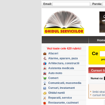
Email:
Parola:
Vezi toate cele 420 rubrici
Ce
Afaceri
Alarme, aparare, paza
pro
Arhitectura, constructii
Asistenta medicala
Cursuri l
Auto moto
Comert
Numai cu:
Comunicatii, massmedia
Cursuri, invatamant
•
limbi stra
Ghidul nuntii
•
cursuri l
Reparatii, service
Restaurante, cazinouri