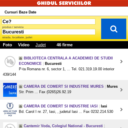
Cursuri Baze Date
produs / serviciu
strada, localitate, judet
Foto
Video
Judet
46 firme
BIBLIOTECA CENTRALA A ACADEMIEI DE STUDII
ECONOMICE
|
Bucuresti
P-ta Romana nr. 6, sector 1, ... Tel. 021.319.19.00 interior
439/144
CAMERA DE COMERT SI INDUSTRIE MURES
|
Mures
Str. Prim ... Fax (0265)26.92.19
CAMERA DE COMERT SI INDUSTRIE IASI
|
Iasi
Bd. Carol I nr. 27, Iasi, , judetul Iasi ... Fax 0232.214.530
Cantemir Voda, Colegiul National - Bucuresti
|