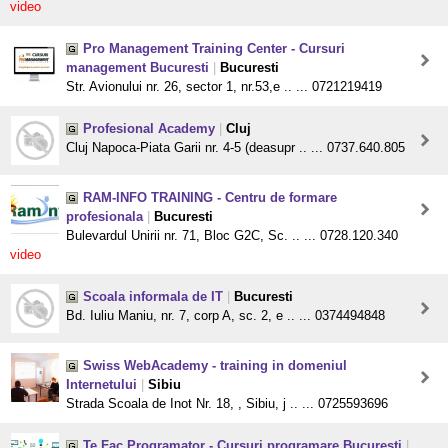
video
Pro Management Training Center - Cursuri
management Bucuresti
|
Bucuresti
Str. Avionului nr. 26, sector 1, nr.53,e .. ... 0721219419
Profesional Academy
|
Cluj
Cluj Napoca-Piata Garii nr. 4-5 (deasupr .. ... 0737.640.805
RAM-INFO TRAINING - Centru de formare
profesionala
|
Bucuresti
Bulevardul Unirii nr. 71, Bloc G2C, Sc. .. ... 0728.120.340
video
Scoala informala de IT
|
Bucuresti
Bd. Iuliu Maniu, nr. 7, corp A, sc. 2, e .. ... 0374494848
Swiss WebAcademy - training in domeniul
Internetului
|
Sibiu
Strada Scoala de Inot Nr. 18, , Sibiu, j .. ... 0725593696
Te Fac Programator - Cursuri programare Bucuresti
|