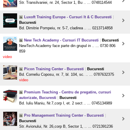
Str. Transilvaniei, nr. 24, Sector 1, Bu .. ... 0748114544
Luxoft Training Europe - Cursuri It & C Bucuresti
|
Bucuresti
Bd. Dimitrie Pompeiu, nr. 5-7, cladirea .. ... 0213714858
New Tech Academy - Cursuri IT Bucuresti
|
Bucuresti
NewTech Academy face parte din grupul in .. ... 0730 806
859
video
Picon Training Center - Bucuresti
|
Bucuresti
Bd. Corneliu Coposu, nr. 7, bl. 104, sc. .. ... 0787632375
video
Premium Teaching - Centru de pregatire, cursuri
autorizate, Bucuresti
|
Bucuresti
Bd. Iuliu Maniu, Nr.7,corp I, et. 2 sect .. ... 0745134989
Pro Management Training Center - Bucuresti
|
Bucuresti
Str. Avionului, Nr. 26,corp B, Sector 1, .. ... 0721391236