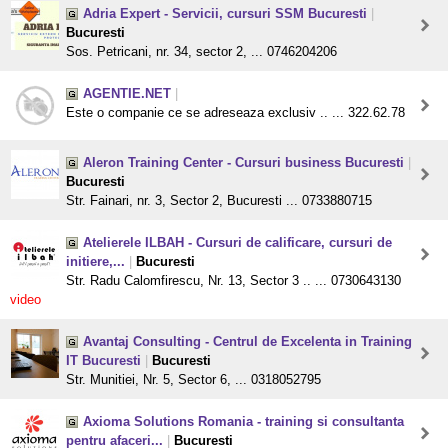
Adria Expert - Servicii, cursuri SSM Bucuresti
|
Bucuresti
Sos. Petricani, nr. 34, sector 2, ... 0746204206
AGENTIE.NET
|
Este o companie ce se adreseaza exclusiv .. ... 322.62.78
Aleron Training Center - Cursuri business Bucuresti
|
Bucuresti
Str. Fainari, nr. 3, Sector 2, Bucuresti ... 0733880715
Atelierele ILBAH - Cursuri de calificare, cursuri de
initiere,...
|
Bucuresti
Str. Radu Calomfirescu, Nr. 13, Sector 3 .. ... 0730643130
video
Avantaj Consulting - Centrul de Excelenta in Training
IT Bucuresti
|
Bucuresti
Str. Munitiei, Nr. 5, Sector 6, ... 0318052795
Axioma Solutions Romania - training si consultanta
pentru afaceri...
|
Bucuresti