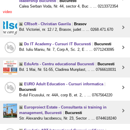
leadership Bucuresti
|
Bucuresti
Calea Serban Voda, Nr. 44, sector 4, Buc .. ... 0213372354
video
CRIsoft - Christian Gavrila
|
Brasov
Bd. Victoriei, nr. 12 / 2, Brasov, judet .. ... 0268.471.670
Do IT Academy - Cursuri IT Bucuresti
|
Bucuresti
Bd. Iuliu Maniu, Nr. 7, Corp A, Sc. 2, E .. ... 0771243095
EduArts - Centru educational Bucuresti
|
Bucuresti
Bd. 1 Mai, Nr. 51-55, Cladirea Munplast, .. ... 0766610031
EURO Adult Education - Cursuri informatica
|
Bucuresti
B-dul Ficusului, nr. 44A, corp B, et. 2, .. ... 0767564220
Europroiect Estate - Consultanta si training in
management, Bucuresti
|
Bucuresti
Str. Alexandru Iacobescu, Nr. 23, Sector .. ... 0744618240