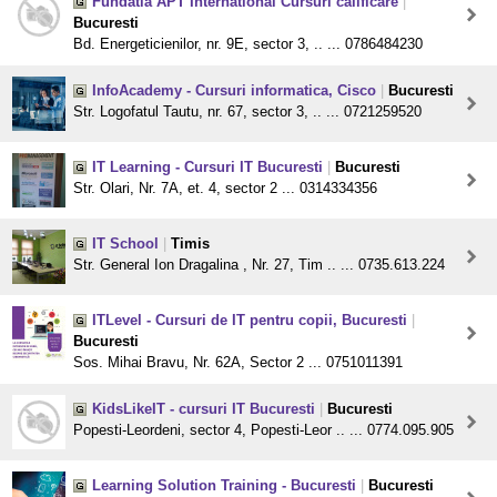
Fundatia APT International Cursuri calificare
|
Bucuresti
Bd. Energeticienilor, nr. 9E, sector 3, .. ... 0786484230
InfoAcademy - Cursuri informatica, Cisco
|
Bucuresti
Str. Logofatul Tautu, nr. 67, sector 3, .. ... 0721259520
IT Learning - Cursuri IT Bucuresti
|
Bucuresti
Str. Olari, Nr. 7A, et. 4, sector 2 ... 0314334356
IT School
|
Timis
Str. General Ion Dragalina , Nr. 27, Tim .. ... 0735.613.224
ITLevel - Cursuri de IT pentru copii, Bucuresti
|
Bucuresti
Sos. Mihai Bravu, Nr. 62A, Sector 2 ... 0751011391
KidsLikeIT - cursuri IT Bucuresti
|
Bucuresti
Popesti-Leordeni, sector 4, Popesti-Leor .. ... 0774.095.905
Learning Solution Training - Bucuresti
|
Bucuresti