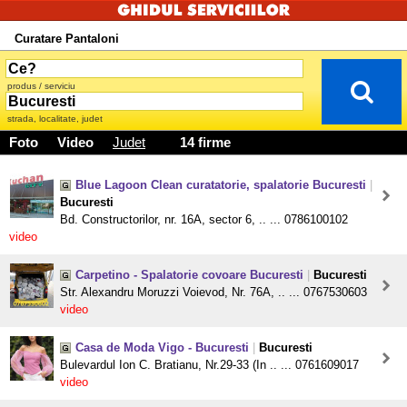
Curatare Pantaloni
produs / serviciu
strada, localitate, judet
Foto
Video
Judet
14 firme
Blue Lagoon Clean curatatorie, spalatorie Bucuresti
|
Bucuresti
Bd. Constructorilor, nr. 16A, sector 6, .. ... 0786100102
video
Carpetino - Spalatorie covoare Bucuresti
|
Bucuresti
Str. Alexandru Moruzzi Voievod, Nr. 76A, .. ... 0767530603
video
Casa de Moda Vigo - Bucuresti
|
Bucuresti
Bulevardul Ion C. Bratianu, Nr.29-33 (In .. ... 0761609017
video