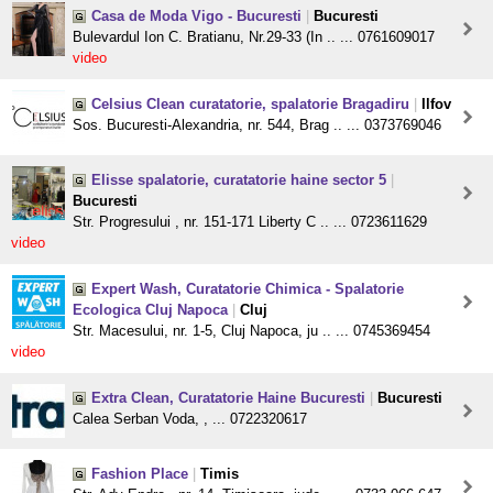
Casa de Moda Vigo - Bucuresti
|
Bucuresti
Bulevardul Ion C. Bratianu, Nr.29-33 (In .. ... 0761609017
video
Celsius Clean curatatorie, spalatorie Bragadiru
|
Ilfov
Sos. Bucuresti-Alexandria, nr. 544, Brag .. ... 0373769046
Elisse spalatorie, curatatorie haine sector 5
|
Bucuresti
Str. Progresului , nr. 151-171 Liberty C .. ... 0723611629
video
Expert Wash, Curatatorie Chimica - Spalatorie
Ecologica Cluj Napoca
|
Cluj
Str. Macesului, nr. 1-5, Cluj Napoca, ju .. ... 0745369454
video
Extra Clean, Curatatorie Haine Bucuresti
|
Bucuresti
Calea Serban Voda, , ... 0722320617
Fashion Place
|
Timis