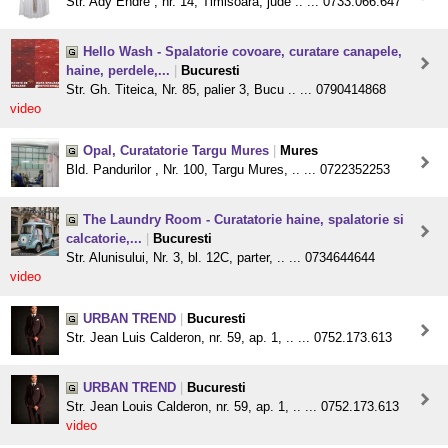
Str. Ady Endre , nr. 14, Timisoara, jude .. ... 0733.066.647
Hello Wash - Spalatorie covoare, curatare canapele,
haine, perdele,...
|
Bucuresti
Str. Gh. Titeica, Nr. 85, palier 3, Bucu .. ... 0790414868
video
Opal, Curatatorie Targu Mures
|
Mures
Bld. Pandurilor , Nr. 100, Targu Mures, .. ... 0722352253
The Laundry Room - Curatatorie haine, spalatorie si
calcatorie,...
|
Bucuresti
Str. Alunisului, Nr. 3, bl. 12C, parter, .. ... 0734644644
video
URBAN TREND
|
Bucuresti
Str. Jean Luis Calderon, nr. 59, ap. 1, .. ... 0752.173.613
URBAN TREND
|
Bucuresti
Str. Jean Louis Calderon, nr. 59, ap. 1, .. ... 0752.173.613
video