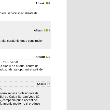
Afisari:
101
fera servicii specializate de
Afisari:
1473
erala, curatenie dupa constructor,
Afisari:
339
 0749073899
la cladiri de birouri, centre de
ndustriale, aeroporturi si statii de
Afisari:
97
5
ofera servicii profesionale de
sediul pe Calea Serban Voda 82,
15, compania pune accent pe
a echipamente moderne si produse