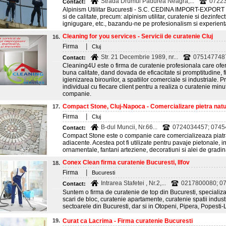
Strada Drumul Padurea Neagra,...
0722
Contact:
Alpinism Utilitar Bucuresti - S.C. CEDINA IMPORT-EXPORT S.
si de calitate, precum: alpinism utilitar, curatenie si dezinfe
ignigugare, etc., bazandu-ne pe profesionalism si experienta
Cleaning for you services - Servicii de curatenie Cluj
16.
|
Firma
Cluj
Str. 21 Decembrie 1989, nr...
075147748
Contact:
Cleaning4U este o firma de curatenie profesionala care ofer
buna calitate, dand dovada de eficacitate si promptitudine, fii
igienizarea birourilor, a spatiilor comerciale si industriale.
individual cu fiecare client pentru a realiza o curatenie minu
companie.
Compact Stone, Cluj-Napoca - Comercializare pietra natu
17.
|
Firma
Cluj
B-dul Muncii, Nr.66...
0724034457; 074
Contact:
Compact Stone este o companie care comercializeaza piatra
adiacente. Acestea pot fi utilizate pentru pavaje pietonale, in
ornamentale, fantani arteziene, decoratiuni si alei de gradina
Conex Clean firma curatenie Bucuresti, Ilfov
18.
|
Firma
Bucuresti
Intrarea Stafetei , Nr.2,...
0217800080; 07
Contact:
Suntem o firma de curatenie de top din Bucuresti, specializat
scari de bloc, curatenie apartamente, curatenie spatii indust
sectoarele din Bucuresti, dar si in Otopeni, Pipera, Popesti-Le
19.
Curat ca Lacrima - Firma curatenie Bucuresti