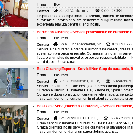
|
Firma
Ilfov
Str. Sf. Vasile, nr. 7,...
0722628084
Contact:
Dispunem de o echipa tanara, eficienta, dornica de afirmare,
curatenie cu profesionalism, seriozitate si rigurozitate, trans
experienta placuta pentru clientii nostri.
Bertmann Cleaning - Servicii profesionale de curatenie B
5.
|
Firma
Bucuresti
Splaiul Independentei, Nr...
0731768777
Contact:
Serviciile de curatenie oferite si armonizate corect , creaz
sustenabilitatii oricarei reusite. Cu siguranta nu am inventa
fiecare zi un plus de inovatie,respect si responsabilitate in f
curatat,dezinfectat,curat .
Best Cleaning Experts - Servicii Non Stop de curatenie, 
6.
|
Firma
Bucuresti
Vintila Mihailescu, Nr. 16,...
0745028070
Contact:
Servicii de Curatenie Bucuresti, ofera persoanelor juridice/p
Curatenie Birouri , Curatenie Hale, Subsoluri, Spatii Comerc
Curatenie dupa constructor, curatenie vile si apartamente.E
instruita in domeniul curateniei, fiind atent selectionata si pr
Best Gest Serv (Placerea Curateniei) - Servicii curatenie
7.
|
Firma
Bucuresti
Str. Foisorului, Bl. F15C,...
0774675229;
Contact:
Firma servicii curatenie Bucuresti, SC Best Gest Serv SRL, a 
furniza clientilor nostri servicii de curatenie la standarde inal
instruit in domeniu, dar si un suport tehnic avansat.