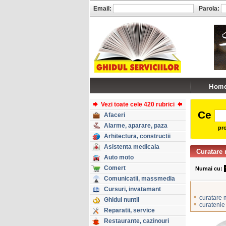
Email:
Parola:
Vezi toate cele 420 rubrici
Ce
Afaceri
Alarme, aparare, paza
pro
Arhitectura, constructii
Asistenta medicala
Curatare
Auto moto
Comert
Numai cu:
Comunicatii, massmedia
Cursuri, invatamant
•
curatare 
Ghidul nuntii
•
curatenie
Reparatii, service
Restaurante, cazinouri