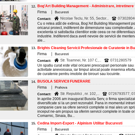
Bog'Art Building Management - Administrare, intretinere t
12.
|
Firma
Bucuresti
Nicolae Teclu, Nr. 55, Sector...
073028040
Contact:
Cu o retea atât de extinsa, Bog’Art Building Management poa
oricarui proiect, indiferent de dimensiune sau complexitate.
excelenta si satisfactia clientilor este ceea ce ne diferentiaz
industrie. Indiferent daca aveti nevoie de servicii de mentena
ale...
Brights Cleaning Servicii Profesionale de Curatenie in B
13.
|
Firma
Bucuresti
Str. Toamnei, Nr. 107 C,...
0731280579
Contact:
Un spatiu curat este vital oricarei preocupari personale sau
activitate anevoioasa, iar timpul alocat poate insemna efortur
de curatenie pentru imobile de birouri sau locuinte.
BUSOLA SERVICII FUNERARE
14.
|
Firma
Prahova
Str. Republici , nr. 102,...
0726793577; 0
Contact:
In aprilie 2006 am inaugurat Busola Serv, o firma specializata
diversificate si la un pret rezonabil. Pana in momentul intrar
companie care sa ofere servicii complete si mai ales un spriji
inceput ne-am propus sa oferim servicii complete in toate o
Comarnic, Sinaia, Bu...
Cedina Import-Export - Alpinism Utilitar Bucuresti
15.
|
Firma
Bucuresti