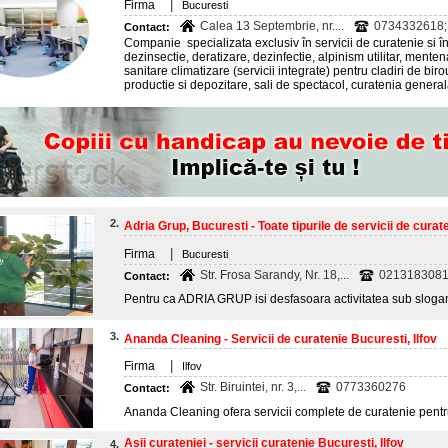
|
Firma
Bucuresti
Calea 13 Septembrie, nr....
0734332618;
Contact:
Companie specializata exclusiv în servicii de curatenie si înt
dezinsectie, deratizare, dezinfectie, alpinism utilitar, ment
sanitare climatizare (servicii integrate) pentru cladiri de biro
productie si depozitare, sali de spectacol, curatenia general
2.
Adria Grup, Bucuresti - Toate tipurile de servicii de curat
|
Firma
Bucuresti
Str. Frosa Sarandy, Nr. 18,...
0213183081;
Contact:
Pentru ca ADRIA GRUP isi desfasoara activitatea sub sloganul
3.
Ananda Cleaning - Servicii de curatenie Bucuresti, Ilfov
|
Firma
Ilfov
Str. Biruintei, nr. 3,...
0773360276
Contact:
Ananda Cleaning ofera servicii complete de curatenie pentru
Asii curateniei - servicii curatenie Bucuresti, Ilfov
4.