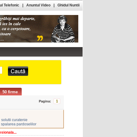
l Telefonic
|
Anuntul Video
|
Ghidul Nuntii
50 firme
1
Pagina:
solutii curatenie
spalarea pardoselilor
sionala...