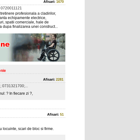
Afisari:
1670
 0720011121
retinere profesionala a cladirilor,
enanta echipamente electrice,
uri, spatii comerciale, hale de
a dupa finalizarea unei construct...
enie
Afisari:
2281
 0731321700;...
: ? In fiecare zi ?,
Afisari:
51
 locuinte, scari de bloc si firme.