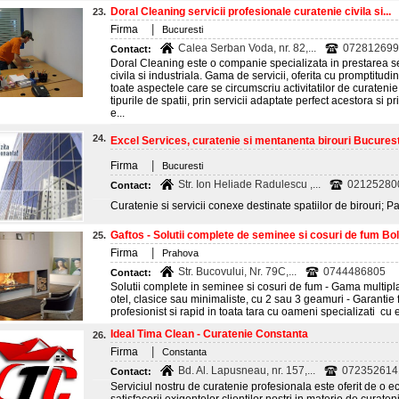
Doral Cleaning servicii profesionale curatenie civila si...
23.
|
Firma
Bucuresti
Calea Serban Voda, nr. 82,...
072812699
Contact:
Doral Cleaning este o companie specializata in prestarea se
civila si industriala. Gama de servicii, oferita cu promptitud
toate aspectele care se circumscriu activitatilor de curatenie.
tipurile de spatii, prin servicii adaptate perfect acestora si 
e...
24.
Excel Services, curatenie si mentanenta birouri Bucurest
|
Firma
Bucuresti
Str. Ion Heliade Radulescu ,...
02125280
Contact:
Curatenie si servicii conexe destinate spatiilor de birouri; P
Gaftos - Solutii complete de seminee si cosuri de fum Bold
25.
|
Firma
Prahova
Str. Bucovului, Nr. 79C,...
0744486805
Contact:
Solutii complete in seminee si cosuri de fum - Gama multipl
otel, clasice sau minimaliste, cu 2 sau 3 geamuri - Garantie
profesionist si rapid in toata tara cu oameni specializati cu 
Ideal Tima Clean - Curatenie Constanta
26.
|
Firma
Constanta
Bd. Al. Lapusneau, nr. 157,...
072352614
Contact:
Serviciul nostru de curatenie profesionala este oferit de o e