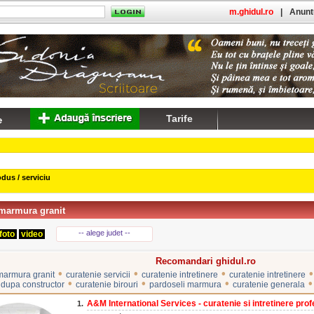
m.ghidul.ro
|
Anuntu
Tarife
dus / serviciu
 marmura granit
-- alege judet --
foto
video
Recomandari ghidul.ro
•
•
•
•
marmura granit
curatenie servicii
curatenie intretinere
curatenie intretinere
•
•
•
•
 dupa constructor
curatenie birouri
pardoseli marmura
curatenie generala
A&M International Services - curatenie si intretinere profe
1.