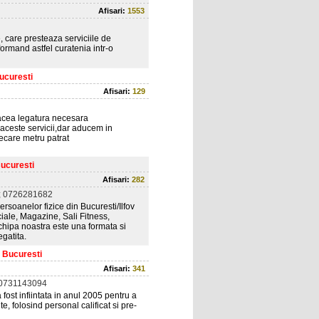
Afisari:
1553
 care presteaza serviciile de
formand astfel curatenia intr-o
ucuresti
Afisari:
129
a acea legatura necesara
t aceste servicii,dar aducem in
iecare metru patrat
Bucuresti
Afisari:
282
; 0726281682
ersoanelor fizice din Bucuresti/Ilfov
iale, Magazine, Sali Fitness,
chipa noastra este una formata si
egatita.
, Bucuresti
Afisari:
341
 0731143094
fost infiintata in anul 2005 pentru a
te, folosind personal calificat si pre-