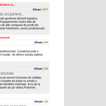
ehnica si...
Afisari:
1977
6; 0213267979;...
te gestiona eficient logistica
 Angajamentul nostru fata de
a de alte companii de profil din
nta întretinere, revizii profesionale
ucuresti
Afisari:
643
 profesionale. Curatenia este o
i irosite. Va oferim solutia optima
Afisari:
230
720115180
 pe servicii funerare de calitate,
ii noastre pe piata nu exista o
n familiilor indoliate. Inca de la
rasele de pe Valea Prahovei:
Afisari:
141