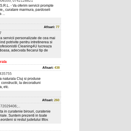
306355; 0742128821
R.L. - Va oferim servicii prompte
ctie,, curatare marmura, pardoseli
 ...
Afisari:
77
7
a servicii personalizate de cea mai
nd potrivite pentru intretinerea si
 Profesionistii Cleaning4U lucreaza
tioasa, adecvata fiecarui tip de
rala
Afisari:
438
5435755
 naturala Cluj si produse
 constructii, la decoratiuni
, etc.
Afisari:
260
72029406;...
a in curatenie birouri, curatenie
riale. Suntem prezenti in toate
ordeni si restul judetului Ilfov.