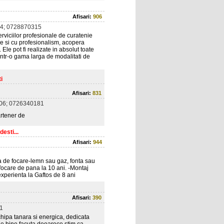
Afisari:
906
4; 0728870315
rviciilor profesionale de curatenie
ine si cu profesionalism, acopera
 Ele pot fi realizate in absolut toate
printr-o gama larga de modalitati de
i
Afisari:
831
06; 0726340181
artener de
esti...
Afisari:
944
a de focare-lemn sau gaz, fonta sau
 focare de pana la 10 ani. -Montaj
experienta la Gaftos de 8 ani
Afisari:
390
1
chipa tanara si energica, dedicata