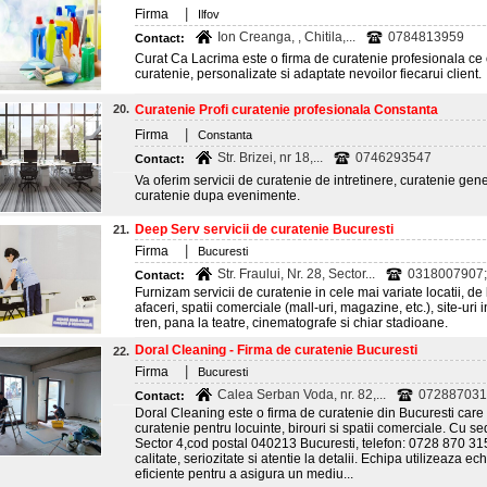
|
Firma
Ilfov
Ion Creanga, , Chitila,...
0784813959
Contact:
Curat Ca Lacrima este o firma de curatenie profesionala ce o
curatenie, personalizate si adaptate nevoilor fiecarui client.
20.
Curatenie Profi curatenie profesionala Constanta
|
Firma
Constanta
Str. Brizei, nr 18,...
0746293547
Contact:
Va oferim servicii de curatenie de intretinere, curatenie gen
curatenie dupa evenimente.
Deep Serv servicii de curatenie Bucuresti
21.
|
Firma
Bucuresti
Str. Fraului, Nr. 28, Sector...
0318007907;
Contact:
Furnizam servicii de curatenie in cele mai variate locatii, de 
afaceri, spatii comerciale (mall-uri, magazine, etc.), site-uri i
tren, pana la teatre, cinematografe si chiar stadioane.
Doral Cleaning - Firma de curatenie Bucuresti
22.
|
Firma
Bucuresti
Calea Serban Voda, nr. 82,...
072887031
Contact:
Doral Cleaning este o firma de curatenie din Bucuresti care 
curatenie pentru locuinte, birouri si spatii comerciale. Cu 
Sector 4,cod postal 040213 Bucuresti, telefon: 0728 870 3
calitate, seriozitate si atentie la detalii. Echipa utilizeaz
eficiente pentru a asigura un mediu...