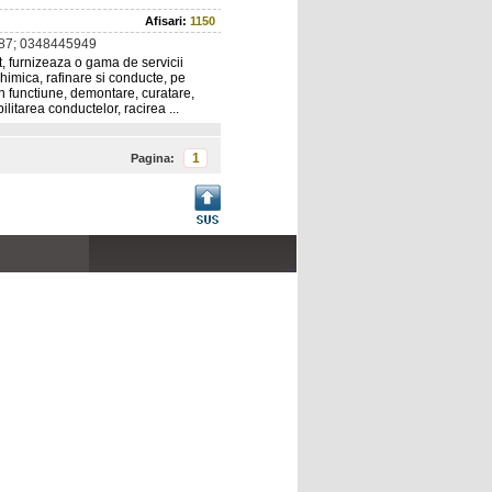
Afisari:
1150
87; 0348445949
t, furnizeaza o gama de servicii
chimica, rafinare si conducte, pe
 in functiune, demontare, curatare,
ilitarea conductelor, racirea ...
1
Pagina:
...