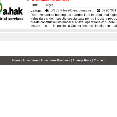
|
Firma
Arges
DN 73 Pitesti-Campulung, nr....
07207061
Contact:
Reprezentanta a holdingului olandez lider international pigle
industriale si de inspectie specializate pentru industria petro
durata constructiei instalatiei si a fazei operationale: punere
testare, uscare, inspectie cu Caliper, inspectii inteligente, reab
Home
|
Index firme
|
Index firme Business
|
Adauga firma
|
Contact