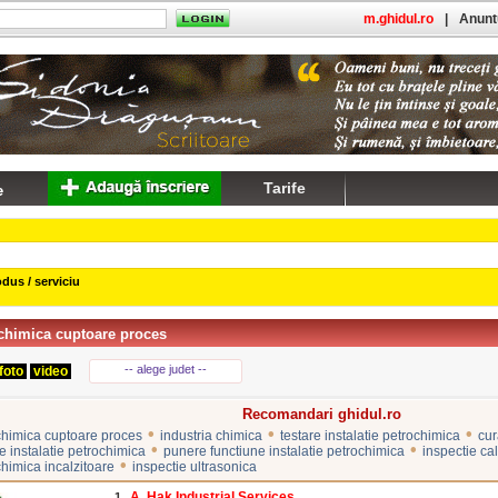
m.ghidul.ro
|
Anuntu
Tarife
dus / serviciu
chimica cuptoare proces
-- alege judet --
foto
video
Recomandari ghidul.ro
•
•
•
chimica cuptoare proces
industria chimica
testare instalatie petrochimica
cur
•
•
 instalatie petrochimica
punere functiune instalatie petrochimica
inspectie ca
•
chimica incalzitoare
inspectie ultrasonica
A. Hak Industrial Services
1.