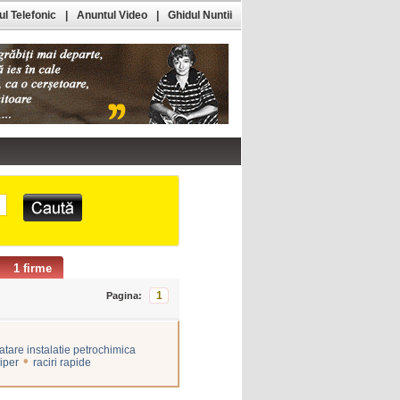
l Telefonic
|
Anuntul Video
|
Ghidul Nuntii
1 firme
1
Pagina:
atare instalatie petrochimica
•
liper
raciri rapide