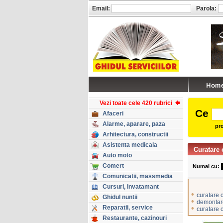
Email:
Parola:
Vezi toate cele 420 rubrici
Ce
Afaceri
Alarme, aparare, paza
pro
Arhitectura, constructii
Asistenta medicala
Curatare 
Auto moto
Comert
Numai cu:
Comunicatii, massmedia
Cursuri, invatamant
•
curatare 
Ghidul nuntii
•
demontare
Reparatii, service
•
curatare 
Restaurante, cazinouri