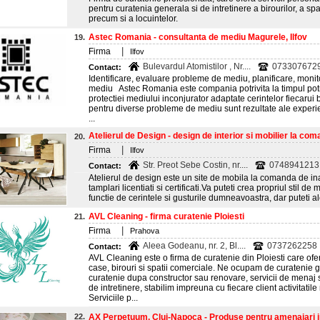
pentru curatenia generala si de intretinere a birourilor, a spa
precum si a locuintelor.
Astec Romania - consultanta de mediu Magurele, Ilfov
19.
|
Firma
Ilfov
Bulevardul Atomistilor , Nr....
073307672
Contact:
Identificare, evaluare probleme de mediu, planificare, monito
mediu Astec Romania este compania potrivita la timpul potriv
protectiei mediului inconjurator adaptate cerintelor fiecarui 
pentru diverse probleme de mediu sunt rezultate ale experient
...
Atelierul de Design - design de interior si mobilier la com
20.
|
Firma
Ilfov
Str. Preot Sebe Costin, nr....
0748941213;
Contact:
Atelierul de design este un site de mobila la comanda de inal
tamplari licentiati si certificati.Va puteti crea propriul stil de
functie de cerintele si gusturile dumneavoastra, dar puteti a
AVL Cleaning - firma curatenie Ploiesti
21.
|
Firma
Prahova
Aleea Godeanu, nr. 2, Bl....
0737262258
Contact:
AVL Cleaning este o firma de curatenie din Ploiesti care ofe
case, birouri si spatii comerciale. Ne ocupam de curatenie g
curatenie dupa constructor sau renovare, servicii de menaj s
de intretinere, stabilim impreuna cu fiecare client activitatile
Serviciile p...
22.
AX Perpetuum, Cluj-Napoca - Produse pentru amenajari int