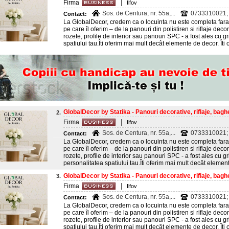
|
Firma
Ilfov
Sos. de Centura, nr. 55a,...
0733310021; 
Contact:
La GlobalDecor, credem ca o locuinta nu este completa fara 
pe care îl oferim – de la panouri din polistiren si riflaje de
rozete, profile de interior sau panouri SPC - a fost ales cu g
spatiului tau.Îti oferim mai mult decât elemente de decor. Îti o
GlobalDecor by Statika - Panouri decorative, riflaje, baghet
2.
|
Firma
Ilfov
Sos. de Centura, nr. 55a,...
0733310021; 
Contact:
La GlobalDecor, credem ca o locuinta nu este completa fara 
pe care îl oferim – de la panouri din polistiren si riflaje de
rozete, profile de interior sau panouri SPC - a fost ales cu gr
personalitatea spatiului tau.Îti oferim mai mult decât elemente
GlobalDecor by Statika - Panouri decorative, riflaje, baghet
3.
|
Firma
Ilfov
Sos. de Centura, nr. 55a,...
0733310021; 
Contact:
La GlobalDecor, credem ca o locuinta nu este completa fara 
pe care îl oferim – de la panouri din polistiren si riflaje de
rozete, profile de interior sau panouri SPC - a fost ales cu g
spatiului tau.Îti oferim mai mult decât elemente de decor. Îti o