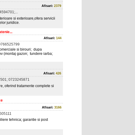
Afisari:
2379
594701;...
erioare si exterioare,ofera servicii
lor juridice.
tenie...
Afisari:
144
0766525799
 comerciale si birouri; dupa
Ilfov (montaj gazon; tundere iarba;
Afisari:
426
501; 0723245871
e, oferind tratamente complete si
ce
Afisari:
3166
5605111
iere tehnica; garantie si post