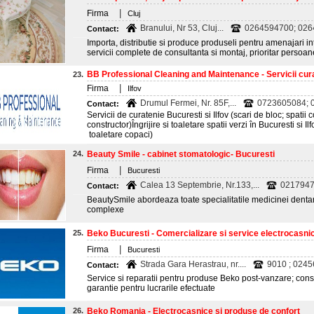
|
Firma
Cluj
Branului, Nr 53, Cluj...
0264594700; 0264
Contact:
Importa, distributie si produce produseli pentru amenajari int
servicii complete de consultanta si montaj, prioritar persoane
BB Professional Cleaning and Maintenance - Servicii cura
23.
|
Firma
Ilfov
Drumul Fermei, Nr. 85F,...
0723605084; 
Contact:
Servicii de curatenie Bucuresti si Ilfov (scari de bloc; spatii
constructor)Îngrijire si toaletare spatii verzi în Bucuresti si 
toaletare copaci)
24.
Beauty Smile - cabinet stomatologic- Bucuresti
|
Firma
Bucuresti
Calea 13 Septembrie, Nr.133,...
0217947
Contact:
BeautySmile abordeaza toate specialitatile medicinei dentar
complexe
25.
Beko Bucuresti - Comercializare si service electrocasni
|
Firma
Bucuresti
Strada Gara Herastrau, nr....
9010 ; 024
Contact:
Service si reparatii pentru produse Beko post-vanzare; consil
garantie pentru lucrarile efectuate
26.
Beko Romania - Electrocasnice si produse de confort