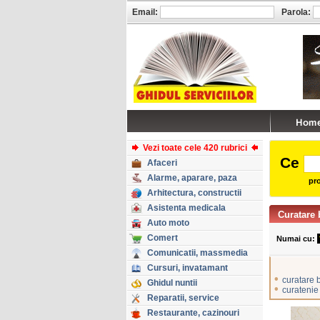
Email:
Parola:
Vezi toate cele 420 rubrici
Ce
Afaceri
Alarme, aparare, paza
pro
Arhitectura, constructii
Asistenta medicala
Curatare 
Auto moto
Comert
Numai cu:
Comunicatii, massmedia
Cursuri, invatamant
•
curatare 
Ghidul nuntii
•
curatenie
Reparatii, service
Restaurante, cazinouri