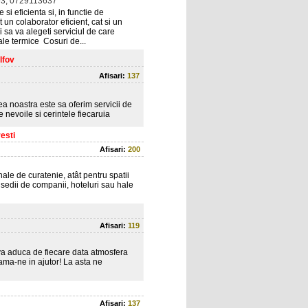
3; 0729113637
 si eficienta si, in functie de
 un colaborator eficient, cat si un
i sa va alegeti serviciul de care
ale termice Cosuri de...
lfov
Afisari:
137
ea noastra este sa oferim servicii de
pe nevoile si cerintele fiecaruia
esti
Afisari:
200
le de curatenie, atât pentru spatii
e, sedii de companii, hoteluri sau hale
Afisari:
119
va aduca de fiecare data atmosfera
eama-ne in ajutor! La asta ne
Afisari:
137