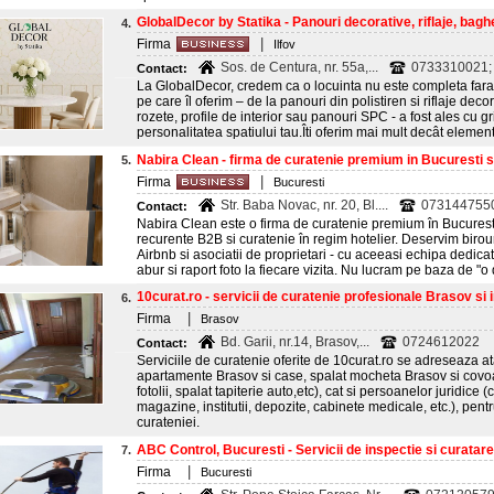
GlobalDecor by Statika - Panouri decorative, riflaje, baghet
4.
|
Firma
Ilfov
Sos. de Centura, nr. 55a,...
0733310021; 
Contact:
La GlobalDecor, credem ca o locuinta nu este completa fara 
pe care îl oferim – de la panouri din polistiren si riflaje de
rozete, profile de interior sau panouri SPC - a fost ales cu gr
personalitatea spatiului tau.Îti oferim mai mult decât elemente
Nabira Clean - firma de curatenie premium in Bucuresti si
5.
|
Firma
Bucuresti
Str. Baba Novac, nr. 20, Bl....
073144755
Contact:
Nabira Clean este o firma de curatenie premium în Bucuresti 
recurente B2B si curatenie în regim hotelier. Deservim birour
Airbnb si asociatii de proprietari - cu aceeasi echipa dedic
abur si raport foto la fiecare vizita. Nu lucram pe baza de "o 
10curat.ro - servicii de curatenie profesionale Brasov si 
6.
|
Firma
Brasov
Bd. Garii, nr.14, Brasov,...
0724612022
Contact:
Serviciile de curatenie oferite de 10curat.ro se adreseaza at
apartamente Brasov si case, spalat mocheta Brasov si covoar
fotolii, spalat tapiterie auto,etc), cat si persoanelor juridice 
magazine, institutii, depozite, cabinete medicale, etc.), pentr
curateniei.
ABC Control, Bucuresti - Servicii de inspectie si curatare 
7.
|
Firma
Bucuresti