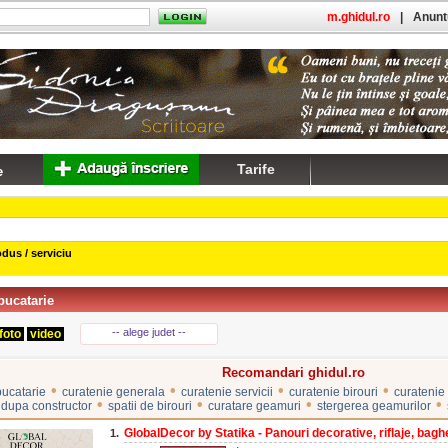
m.ghidul.ro
|
Anuntu
Tarife
dus / serviciu
bucatarie
-- alege judet --
foto
video
Recomandari ghidul.ro
•
•
•
•
bucatarie
curatenie generala
curatenie servicii
curatenie birouri
curatenie
•
•
•
•
 dupa constructor
spatii de birouri
curatare geamuri
stergerea geamurilor
GlobalDecor by Statika - Panouri decorative, riflaje, baghet
1.