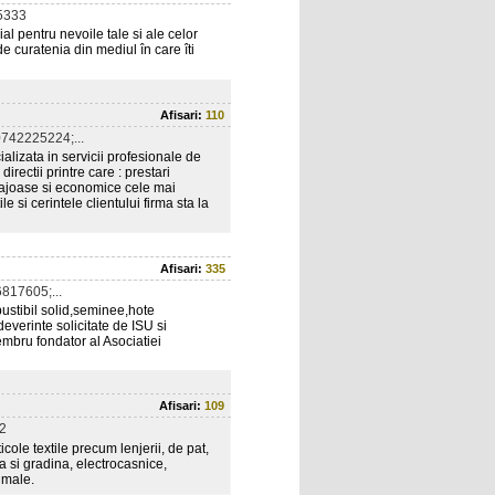
5333
al pentru nevoile tale si ale celor
de curatenia din mediul în care îti
Afisari:
110
742225224;...
izata in servicii profesionale de
irectii printre care : prestari
ntajoase si economice cele mai
le si cerintele clientului firma sta la
Afisari:
335
817605;...
ustibil solid,seminee,hote
deverinte solicitate de ISU si
embru fondator al Asociatiei
Afisari:
109
2
cole textile precum lenjerii, de pat,
sa si gradina, electrocasnice,
nimale.