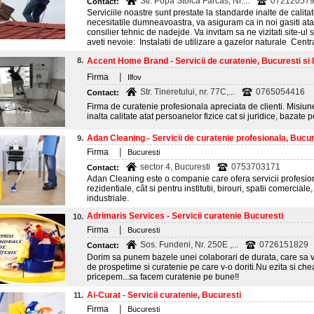
Str. Popa Stoica Farcas, Nr....
072120579
Contact:
Serviciile noastre sunt prestate la standarde inalte de calitate
necesitatile dumneavoastra, va asiguram ca in noi gasiti atat
consilier tehnic de nadejde. Va invitam sa ne vizitati site-ul s
aveti nevoie: Instalatii de utilizare a gazelor naturale Centr
8.
Accent Home Brand - Servicii de curatenie, Bucuresti si I
|
Firma
Ilfov
Str. Tineretului, nr. 77C,...
0765054416
Contact:
Firma de curatenie profesionala apreciata de clienti. Misiun
inalta calitate atat persoanelor fizice cat si juridice, bazate 
Adan Cleaning - Servicii de curatenie profesionala, Bucur
9.
|
Firma
Bucuresti
sector 4, Bucuresti
0753703171
Contact:
Adan Cleaning este o companie care ofera servicii profesiona
rezidentiale, cât si pentru institutii, birouri, spatii comercial
industriale.
Adrimaris Services - Servicii curatenie Bucuresti
10.
|
Firma
Bucuresti
Sos. Fundeni, Nr. 250E ,...
0726151829
Contact:
Dorim sa punem bazele unei colaborari de durata, care sa 
de prospetime si curatenie pe care v-o doriti.Nu ezita si ch
pricepem...sa facem curatenie pe bune!!
Ai-Curat - Servicii curatenie, Bucuresti
11.
|
Firma
Bucuresti