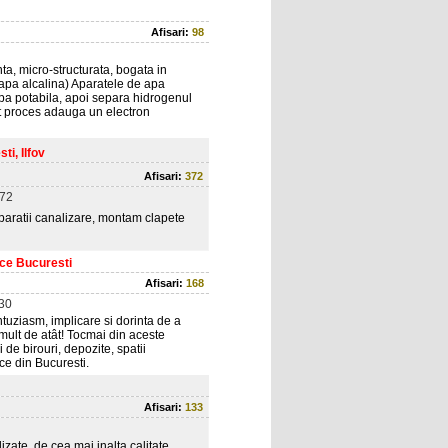
Afisari:
98
ta, micro-structurata, bogata in
 (apa alcalina) Aparatele de apa
 apa potabila, apoi separa hidrogenul
st proces adauga un electron
ti, Ilfov
Afisari:
372
72
paratii canalizare, montam clapete
ice Bucuresti
Afisari:
168
30
uziasm, implicare si dorinta de a
i mult de atât! Tocmai din aceste
 de birouri, depozite, spatii
ice din Bucuresti.
Afisari:
133
zate, de cea mai inalta calitate,