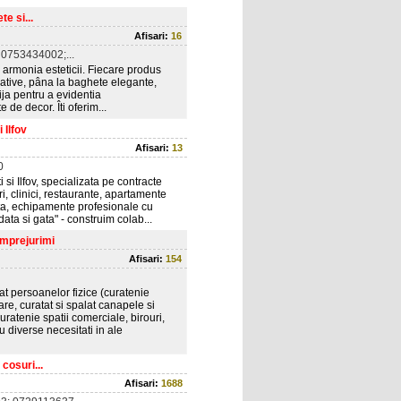
e si...
Afisari:
16
0753434002;...
armonia esteticii. Fiecare produs
corative, pâna la baghete elegante,
ija pentru a evidentia
 de decor. Îti oferim...
 Ilfov
Afisari:
13
0
si Ilfov, specializata pe contracte
i, clinici, restaurante, apartamente
ata, echipamente profesionale cu
data si gata" - construim colab...
imprejurimi
Afisari:
154
at persoanelor fizice (curatenie
e, curatat si spalat canapele si
(curatenie spatii comerciale, birouri,
u diverse necesitati in ale
cosuri...
Afisari:
1688