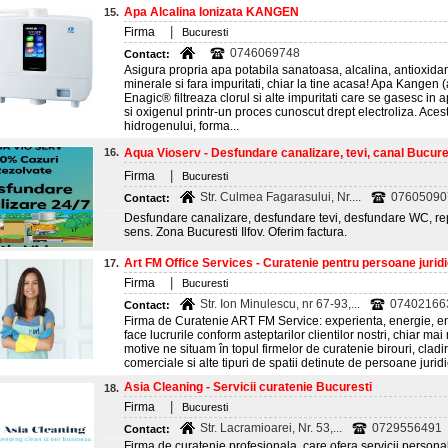
Apa Alcalina Ionizata KANGEN
15.
|
Firma
Bucuresti
0746069748
Contact:
Asigura propria apa potabila sanatoasa, alcalina, antioxidan
minerale si fara impuritati, chiar la tine acasa! Apa Kangen
Enagic® filtreaza clorul si alte impuritati care se gasesc in
si oxigenul printr-un proces cunoscut drept electroliza. Ace
hidrogenului, forma...
16.
Aqua Vioserv - Desfundare canalizare, tevi, canal Bucures
|
Firma
Bucuresti
Str. Culmea Fagarasului, Nr....
07605090
Contact:
Desfundare canalizare, desfundare tevi, desfundare WC, re
sens. Zona Bucuresti Ilfov. Oferim factura.
Art FM Office Services - Curatenie pentru persoane jurid
17.
|
Firma
Bucuresti
Str. Ion Minulescu, nr 67-93,...
07402166
Contact:
Firma de Curatenie ART FM Service: experienta, energie, ent
face lucrurile conform asteptarilor clientilor nostri, chiar ma
motive ne situam în topul firmelor de curatenie birouri, cladiri
comerciale si alte tipuri de spatii detinute de persoane jurid
Asia Cleaning - Servicii curatenie Bucuresti
18.
|
Firma
Bucuresti
Str. Lacramioarei, Nr. 53,...
0729556491
Contact:
Firma de curatenie profesionala, care ofera servicii personali