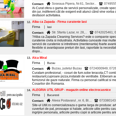
Soseaua Pipera, Nr.61, Sector...
074955
Contact:
Ai-Curat ofera o gama de servicii personalizate, create speci
din jur, indiferent cât de exigent esti atunci când vine vorba 
desfasori activitatea.
Alba ca Zapada - Firma curatenie Iasi
12.
|
Firma
Iasi
Str. Sfantu Lazar, nr. 28,...
0742025461; 0
Contact:
?Alba ca Zapada Cleaning Services? este o companie special
curatenie civila si industriala. Activitatea cunoaste mai multe d
servicii de curatenie si intretinere (mentenanta) foarte ava
flexibile si avantajoase preturi din Iasi, raportate la necesitati
dispo...
Alca Miral
13.
|
Firma
Buzau
Buzau, judetul Buzau
0724000949; 0726
Contact:
Curatam profesional; - cosuri de fum.sobe teracota,CT comb
restaurant,cuproare pizza,instalatii de ventilatie. Eliberam a
furnizorul de gaze naturale. Firma cu personal calificat si m
Cosarilor din Romania.
ALEGRIA UTIL GRUP - magazin online electrocasnice
14.
|
Firma
Bucuresti
Aleea Postavarul , nr. 6, Bl....
073380143
Contact:
Site-ul Utill.ro comercializeaza o gama larga de produse: arti
cuverturi de pat, prosoape si halate, articole utile pentru ca
ingrijire personala, articole pentru copii si articole pentru a