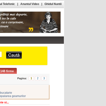
l Telefonic
|
Anuntul Video
|
Ghidul Nuntii
148 firme
1
2
3
Pagina:
 bucatarie
spalarea geamurilor
e si...