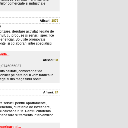
tiilor comerciale si industriale
Afisari:
1879
9
rizare, derulare activitati legate de
it, cu produse si servicii specifice
beneficiar. Solutiile promovate
ei si colaborarii intre specialistii
anda...
Afisari:
98
 0745055037;...
ta calitate, confectionat de
 mobilier pe care noi il vom fabrica in
lege si din magazinul nostru.
Afisari:
24
ra servicii pentru apartamente,
enerala, curatenie de intretinere,
i calcat de rufe. Pentru curatenia
 necesare si frecventa interventiilor.
erioare si...