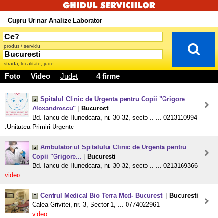
Cupru Urinar Analize Laborator
produs / serviciu
strada, localitate, judet
Foto
Video
Judet
4 firme
Spitalul Clinic de Urgenta pentru Copii "Grigore
Alexandrescu"
|
Bucuresti
Bd. Iancu de Hunedoara, nr. 30-32, secto .. ... 0213110994
:Unitatea Primiri Urgente
Ambulatoriul Spitalului Clinic de Urgenta pentru
Copii "Grigore...
|
Bucuresti
Bd. Iancu de Hunedoara, nr. 30-32, secto .. ... 0213169366
video
Centrul Medical Bio Terra Med- Bucuresti
|
Bucuresti
Calea Grivitei, nr. 3, Sector 1, ... 0774022961
video