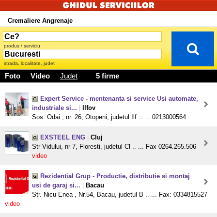
Cremaliere Angrenaje
produs / serviciu
strada, localitate, judet
Foto
Video
Judet
5 firme
Expert Service - mentenanta si service Usi automate,
industriale si...
|
Ilfov
Sos. Odai , nr. 26, Otopeni, judetul Ilf .. ... 0213000564
EXSTEEL ENG
|
Cluj
Str Vidului, nr 7, Floresti, judetul Cl .. ... Fax 0264.265.506
video
Rezidential Grup - Productie, distributie si montaj
usi de garaj si...
|
Bacau
Str. Nicu Enea , Nr.54, Bacau, judetul B .. ... Fax: 0334815527
video