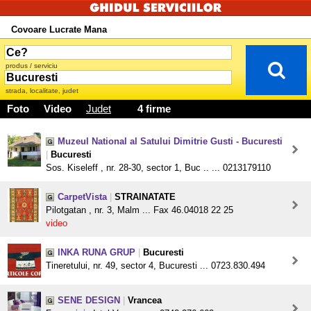
Covoare Lucrate Mana
produs / serviciu
strada, localitate, judet
Foto
Video
Judet
4 firme
Muzeul National al Satului Dimitrie Gusti - Bucuresti
|
Bucuresti
Sos. Kiseleff , nr. 28-30, sector 1, Buc .. ... 0213179110
CarpetVista
|
STRAINATATE
Pilotgatan , nr. 3, Malm ... Fax 46.04018 22 25
video
INKA RUNA GRUP
|
Bucuresti
Tineretului, nr. 49, sector 4, Bucuresti ... 0723.830.494
SENE DESIGN
|
Vrancea