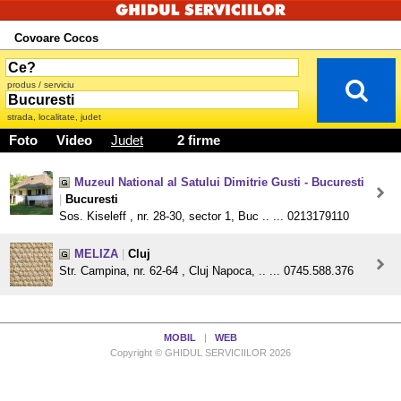
Covoare Cocos
produs / serviciu
strada, localitate, judet
Foto
Video
Judet
2 firme
Muzeul National al Satului Dimitrie Gusti - Bucuresti
|
Bucuresti
Sos. Kiseleff , nr. 28-30, sector 1, Buc .. ... 0213179110
MELIZA
|
Cluj
Str. Campina, nr. 62-64 , Cluj Napoca, .. ... 0745.588.376
MOBIL
|
WEB
Copyright © GHIDUL SERVICIILOR 2026