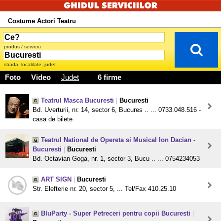
Costume Actori Teatru
produs / serviciu
strada, localitate, judet
Foto
Video
Judet
6 firme
Teatrul Masca Bucuresti
|
Bucuresti
Bd. Uverturii, nr. 14, sector 6, Bucures .. ... 0733.048.516 -
casa de bilete
Teatrul National de Opereta si Musical Ion Dacian -
Bucuresti
|
Bucuresti
Bd. Octavian Goga, nr. 1, sector 3, Bucu .. ... 0754234053
ART SIGN
|
Bucuresti
Str. Elefterie nr. 20, sector 5, ... Tel/Fax 410.25.10
BluParty - Super Petreceri pentru copii Bucuresti
|