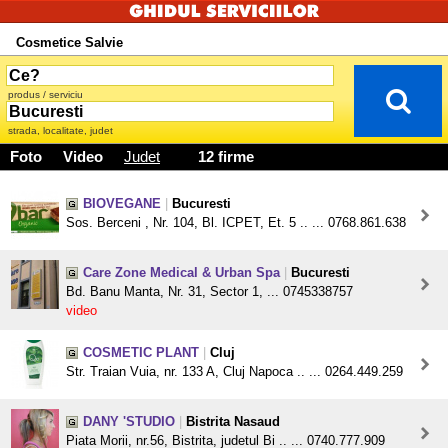
Cosmetice Salvie
produs / serviciu
strada, localitate, judet
Foto
Video
Judet
12 firme
BIOVEGANE
|
Bucuresti
Sos. Berceni , Nr. 104, Bl. ICPET, Et. 5 .. ... 0768.861.638
Care Zone Medical & Urban Spa
|
Bucuresti
Bd. Banu Manta, Nr. 31, Sector 1, ... 0745338757
video
COSMETIC PLANT
|
Cluj
Str. Traian Vuia, nr. 133 A, Cluj Napoca .. ... 0264.449.259
DANY 'STUDIO
|
Bistrita Nasaud
Piata Morii, nr.56, Bistrita, judetul Bi .. ... 0740.777.909