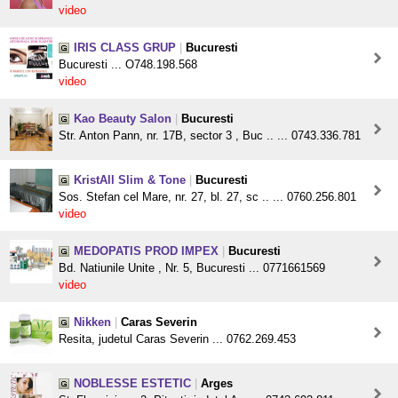
video
IRIS CLASS GRUP
|
Bucuresti
Bucuresti ... O748.198.568
video
Kao Beauty Salon
|
Bucuresti
Str. Anton Pann, nr. 17B, sector 3 , Buc .. ... 0743.336.781
KristAll Slim & Tone
|
Bucuresti
Sos. Stefan cel Mare, nr. 27, bl. 27, sc .. ... 0760.256.801
video
MEDOPATIS PROD IMPEX
|
Bucuresti
Bd. Natiunile Unite , Nr. 5, Bucuresti ... 0771661569
video
Nikken
|
Caras Severin
Resita, judetul Caras Severin ... 0762.269.453
NOBLESSE ESTETIC
|
Arges