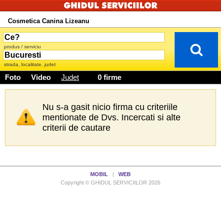
Cosmetica Canina Lizeanu
produs / serviciu
strada, localitate, judet
Foto
Video
Judet
0 firme
Nu s-a gasit nicio firma cu criteriile
mentionate de Dvs. Incercati si alte
criterii de cautare
MOBIL
|
WEB
Copyright © GHIDUL SERVICIILOR 2026