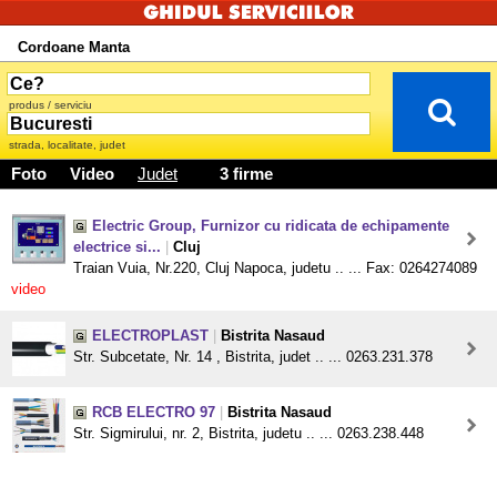
Cordoane Manta
produs / serviciu
strada, localitate, judet
Foto
Video
Judet
3 firme
Electric Group, Furnizor cu ridicata de echipamente
electrice si...
|
Cluj
Traian Vuia, Nr.220, Cluj Napoca, judetu .. ... Fax: 0264274089
video
ELECTROPLAST
|
Bistrita Nasaud
Str. Subcetate, Nr. 14 , Bistrita, judet .. ... 0263.231.378
RCB ELECTRO 97
|
Bistrita Nasaud
Str. Sigmirului, nr. 2, Bistrita, judetu .. ... 0263.238.448