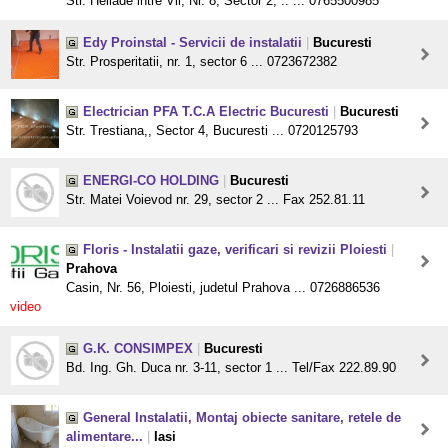
Str. Heliade intre Vii, Nr. 8, Sector 2, .. ... 0765500985
Edy Proinstal - Servicii de instalatii
|
Bucuresti
Str. Prosperitatii, nr. 1, sector 6 ... 0723672382
Electrician PFA T.C.A Electric Bucuresti
|
Bucuresti
Str. Trestiana,, Sector 4, Bucuresti ... 0720125793
ENERGI-CO HOLDING
|
Bucuresti
Str. Matei Voievod nr. 29, sector 2 ... Fax 252.81.11
Floris - Instalatii gaze, verificari si revizii Ploiesti
|
Prahova
Casin, Nr. 56, Ploiesti, judetul Prahova ... 0726886536
video
G.K. CONSIMPEX
|
Bucuresti
Bd. Ing. Gh. Duca nr. 3-11, sector 1 ... Tel/Fax 222.89.90
General Instalatii, Montaj obiecte sanitare, retele de
alimentare...
|
Iasi