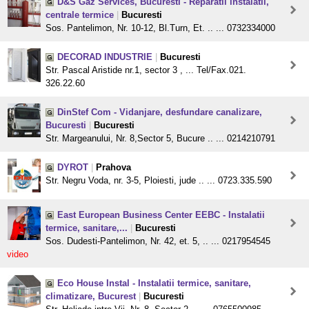
D&S Gaz Services, Bucuresti - Reparatii instalatii,
centrale termice
|
Bucuresti
Sos. Pantelimon, Nr. 10-12, Bl.Turn, Et. .. ... 0732334000
DECORAD INDUSTRIE
|
Bucuresti
Str. Pascal Aristide nr.1, sector 3 , ... Tel/Fax.021.
326.22.60
DinStef Com - Vidanjare, desfundare canalizare,
Bucuresti
|
Bucuresti
Str. Margeanului, Nr. 8,Sector 5, Bucure .. ... 0214210791
DYROT
|
Prahova
Str. Negru Voda, nr. 3-5, Ploiesti, jude .. ... 0723.335.590
East European Business Center EEBC - Instalatii
termice, sanitare,...
|
Bucuresti
Sos. Dudesti-Pantelimon, Nr. 42, et. 5, .. ... 0217954545
video
Eco House Instal - Instalatii termice, sanitare,
climatizare, Bucurest
|
Bucuresti