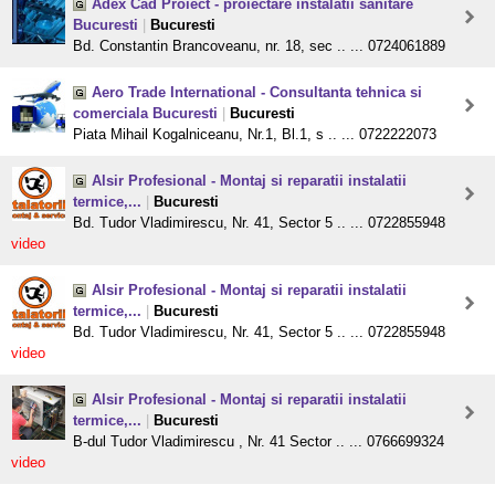
Adex Cad Proiect - proiectare instalatii sanitare
Bucuresti
|
Bucuresti
Bd. Constantin Brancoveanu, nr. 18, sec .. ... 0724061889
Aero Trade International - Consultanta tehnica si
comerciala Bucuresti
|
Bucuresti
Piata Mihail Kogalniceanu, Nr.1, Bl.1, s .. ... 0722222073
Alsir Profesional - Montaj si reparatii instalatii
termice,...
|
Bucuresti
Bd. Tudor Vladimirescu, Nr. 41, Sector 5 .. ... 0722855948
video
Alsir Profesional - Montaj si reparatii instalatii
termice,...
|
Bucuresti
Bd. Tudor Vladimirescu, Nr. 41, Sector 5 .. ... 0722855948
video
Alsir Profesional - Montaj si reparatii instalatii
termice,...
|
Bucuresti
B-dul Tudor Vladimirescu , Nr. 41 Sector .. ... 0766699324
video