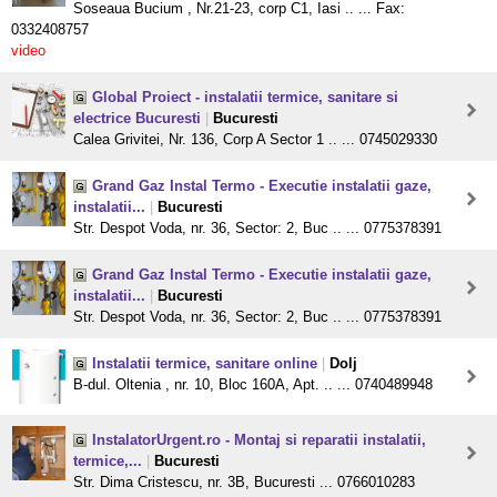
Soseaua Bucium , Nr.21-23, corp C1, Iasi .. ... Fax:
0332408757
video
Global Proiect - instalatii termice, sanitare si
electrice Bucuresti
|
Bucuresti
Calea Grivitei, Nr. 136, Corp A Sector 1 .. ... 0745029330
Grand Gaz Instal Termo - Executie instalatii gaze,
instalatii...
|
Bucuresti
Str. Despot Voda, nr. 36, Sector: 2, Buc .. ... 0775378391
Grand Gaz Instal Termo - Executie instalatii gaze,
instalatii...
|
Bucuresti
Str. Despot Voda, nr. 36, Sector: 2, Buc .. ... 0775378391
Instalatii termice, sanitare online
|
Dolj
B-dul. Oltenia , nr. 10, Bloc 160A, Apt. .. ... 0740489948
InstalatorUrgent.ro - Montaj si reparatii instalatii,
termice,...
|
Bucuresti
Str. Dima Cristescu, nr. 3B, Bucuresti ... 0766010283