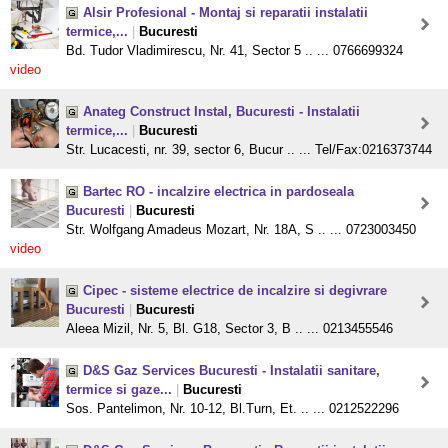
Alsir Profesional - Montaj si reparatii instalatii
termice,...
|
Bucuresti
Bd. Tudor Vladimirescu, Nr. 41, Sector 5 .. ... 0766699324
video
Anateg Construct Instal, Bucuresti - Instalatii
termice,...
|
Bucuresti
Str. Lucacesti, nr. 39, sector 6, Bucur .. ... Tel/Fax:0216373744
Bartec RO - incalzire electrica in pardoseala
Bucuresti
|
Bucuresti
Str. Wolfgang Amadeus Mozart, Nr. 18A, S .. ... 0723003450
video
Cipec - sisteme electrice de incalzire si degivrare
Bucuresti
|
Bucuresti
Aleea Mizil, Nr. 5, Bl. G18, Sector 3, B .. ... 0213455546
D&S Gaz Services Bucuresti - Instalatii sanitare,
termice si gaze...
|
Bucuresti
Sos. Pantelimon, Nr. 10-12, Bl.Turn, Et. .. ... 0212522296