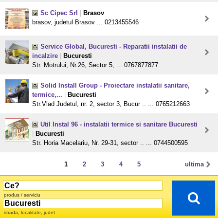
Sc Cipec Srl
|
Brasov
brasov, judetul Brasov ... 0213455546
Service Global, Bucuresti - Reparatii instalatii de
incalzire
|
Bucuresti
Str. Motrului, Nr.26, Sector 5, ... 0767877877
Solid Install Group - Proiectare instalatii sanitare,
termice,...
|
Bucuresti
Str.Vlad Judetul, nr. 2, sector 3, Bucur .. ... 0765212663
Util Instal 96 - instalatii termice si sanitare Bucuresti
|
Bucuresti
Str. Horia Macelariu, Nr. 29-31, sector .. ... 0744500595
1
2
3
4
5
ultima
produs / serviciu
strada, localitate, judet