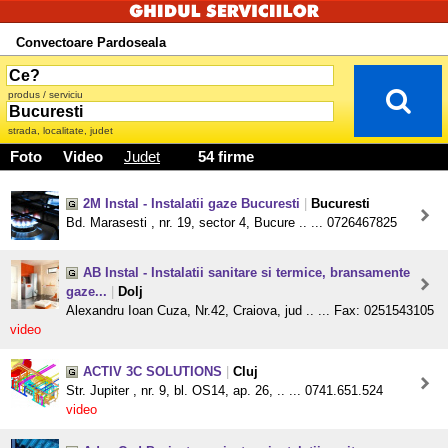
Convectoare Pardoseala
produs / serviciu
strada, localitate, judet
Foto
Video
Judet
54 firme
2M Instal - Instalatii gaze Bucuresti
|
Bucuresti
Bd. Marasesti , nr. 19, sector 4, Bucure .. ... 0726467825
AB Instal - Instalatii sanitare si termice, bransamente
gaze...
|
Dolj
Alexandru Ioan Cuza, Nr.42, Craiova, jud .. ... Fax: 0251543105
video
ACTIV 3C SOLUTIONS
|
Cluj
Str. Jupiter , nr. 9, bl. OS14, ap. 26, .. ... 0741.651.524
video