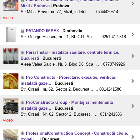
Mizil / Prahova
|
Prahova
Str.Mihai Bravu, nr. 77, Mizil, judetul .. ... 0744420514
video
PATANDO IMPEX
|
Dimbovita
Str. George Enescu, nr. 21, Bl. C11, Ap .. ... 0251.417.318
Persi Instal - Instalatii sanitare, centrale termice,
Bucuresti
|
Bucuresti
Aleea Valea Salciei, Nr. 3, Bloc D6, Sca .. ... 0773749926
Pro Constructo - Proiectare, executie, verificari
instalatii gaze...
|
Bucuresti
Str. Orzari , nr. 62, Sector 2, Bucurest .. ... 0314241586
ProConstructo Group - Montaj si mentenanta
instalatii gaze...
|
Bucuresti
Str. Orzari , Nr. 62, Sector 2, Bucurest .. ... 0314241586
video
ProfesionalConstruction Concept - Constructii civile,
izolatii,...
|
Bucuresti