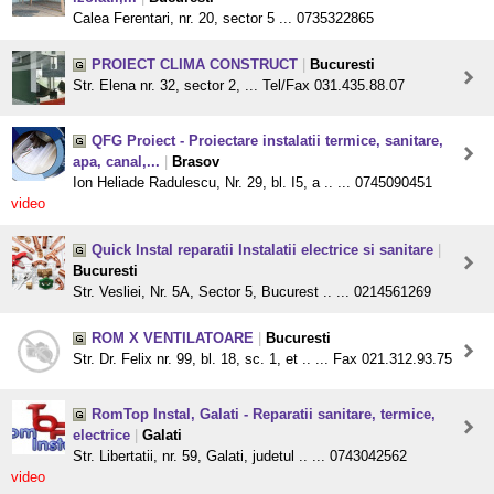
Calea Ferentari, nr. 20, sector 5 ... 0735322865
PROIECT CLIMA CONSTRUCT
|
Bucuresti
Str. Elena nr. 32, sector 2, ... Tel/Fax 031.435.88.07
QFG Proiect - Proiectare instalatii termice, sanitare,
apa, canal,...
|
Brasov
Ion Heliade Radulescu, Nr. 29, bl. I5, a .. ... 0745090451
video
Quick Instal reparatii Instalatii electrice si sanitare
|
Bucuresti
Str. Vesliei, Nr. 5A, Sector 5, Bucurest .. ... 0214561269
ROM X VENTILATOARE
|
Bucuresti
Str. Dr. Felix nr. 99, bl. 18, sc. 1, et .. ... Fax 021.312.93.75
RomTop Instal, Galati - Reparatii sanitare, termice,
electrice
|
Galati
Str. Libertatii, nr. 59, Galati, judetul .. ... 0743042562
video