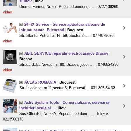
si Ilfov
|
Ilfov
Drumul Fermei, Nr. 67, Popesti Leordeni, .. ... 0727138260
video
24FIX Service - Service aparatura saloane de
infrumusetare, Bucuresti
|
Bucuresti
Str. Sfantul Petru Tei, Nr. 59, Sector 2 .. ... 0774079676
video
ABIL SERVICE reparatii electrocasnice Brasov
|
Brasov
Strada Baba Novac, nr. 80, Brasov, judet .. ... 0746824290
video
ACLAS ROMANIA
|
Bucuresti
Str. Lugojana, nr.11,sector 3, Bucuresti ... 031.805.54.32
Activ System Tools - Comercializare, service si
inchirieri scule si...
|
Ilfov
Sos.Oltenitei, Nr. 25A, Popesti Leordeni .. ... Tel/Fax:
0213500176