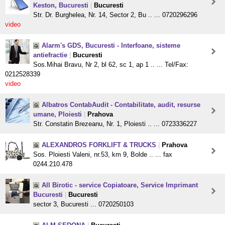
Keston, Bucuresti
|
Bucuresti
Str. Dr. Burghelea, Nr. 14, Sector 2, Bu .. ... 0720296296
video
Alarm's GDS, Bucuresti - Interfoane, sisteme
antiefractie
|
Bucuresti
Sos.Mihai Bravu, Nr 2, bl 62, sc 1, ap 1 .. ... Tel/Fax:
0212528339
video
Albatros ContabAudit - Contabilitate, audit, resurse
umane, Ploiesti
|
Prahova
Str. Constatin Brezeanu, Nr. 1, Ploiesti .. ... 0723336227
ALEXANDROS FORKLIFT & TRUCKS
|
Prahova
Sos. Ploiesti Valeni, nr.53, km 9, Bolde .. ... fax
0244.210.478
All Birotic - service Copiatoare, Service Imprimant
Bucuresti
|
Bucuresti
sector 3, Bucuresti ... 0720250103