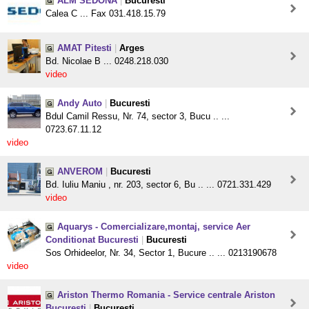
ALM SEDONA
|
Bucuresti
Calea C ... Fax 031.418.15.79
AMAT Pitesti
|
Arges
Bd. Nicolae B ... 0248.218.030
video
Andy Auto
|
Bucuresti
Bdul Camil Ressu, Nr. 74, sector 3, Bucu .. ...
0723.67.11.12
video
ANVEROM
|
Bucuresti
Bd. Iuliu Maniu , nr. 203, sector 6, Bu .. ... 0721.331.429
video
Aquarys - Comercializare,montaj, service Aer
Conditionat Bucuresti
|
Bucuresti
Sos Orhideelor, Nr. 34, Sector 1, Bucure .. ... 0213190678
video
Ariston Thermo Romania - Service centrale Ariston
Bucuresti
|
Bucuresti