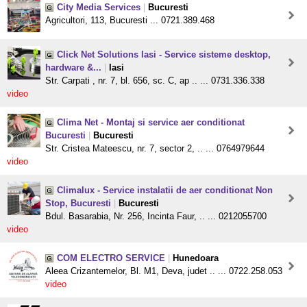
City Media Services
|
Bucuresti
Agricultori, 113, Bucuresti ... 0721.389.468
Click Net Solutions Iasi - Service sisteme desktop,
hardware &...
|
Iasi
Str. Carpati , nr. 7, bl. 656, sc. C, ap .. ... 0731.336.338
video
Clima Net - Montaj si service aer conditionat
Bucuresti
|
Bucuresti
Str. Cristea Mateescu, nr. 7, sector 2, .. ... 0764979644
video
Climalux - Service instalatii de aer conditionat Non
Stop, Bucuresti
|
Bucuresti
Bdul. Basarabia, Nr. 256, Incinta Faur, .. ... 0212055700
video
COM ELECTRO SERVICE
|
Hunedoara
Aleea Crizantemelor, Bl. M1, Deva, judet .. ... 0722.258.053
video