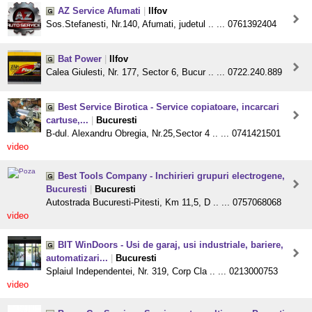
AZ Service Afumati
|
Ilfov
Sos.Stefanesti, Nr.140, Afumati, judetul .. ... 0761392404
Bat Power
|
Ilfov
Calea Giulesti, Nr. 177, Sector 6, Bucur .. ... 0722.240.889
Best Service Birotica - Service copiatoare, incarcari
cartuse,...
|
Bucuresti
B-dul. Alexandru Obregia, Nr.25,Sector 4 .. ... 0741421501
video
Best Tools Company - Inchirieri grupuri electrogene,
Bucuresti
|
Bucuresti
Autostrada Bucuresti-Pitesti, Km 11,5, D .. ... 0757068068
video
BIT WinDoors - Usi de garaj, usi industriale, bariere,
automatizari...
|
Bucuresti
Splaiul Independentei, Nr. 319, Corp Cla .. ... 0213000753
video