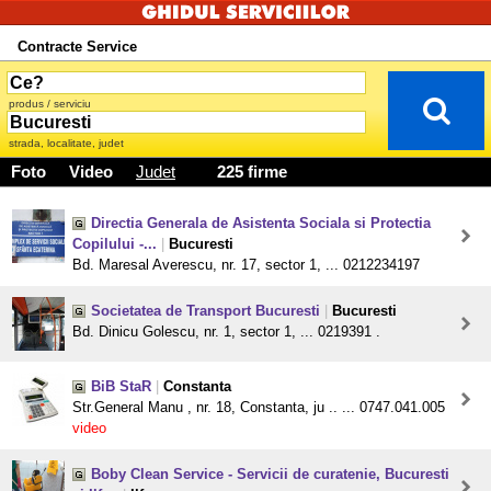
Contracte Service
produs / serviciu
strada, localitate, judet
Foto
Video
Judet
225 firme
Directia Generala de Asistenta Sociala si Protectia
Copilului -...
|
Bucuresti
Bd. Maresal Averescu, nr. 17, sector 1, ... 0212234197
Societatea de Transport Bucuresti
|
Bucuresti
Bd. Dinicu Golescu, nr. 1, sector 1, ... 0219391 .
BiB StaR
|
Constanta
Str.General Manu , nr. 18, Constanta, ju .. ... 0747.041.005
video
Boby Clean Service - Servicii de curatenie, Bucuresti