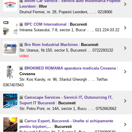
Boom Car Service - Service auto multimarca Popesti
Leordeni
|
Ilfov
Drumul Fermei, nr. 28, Popesti Leordeni, .. ... 0219066
BPC COM International
|
Bucuresti
Intrarea Sutasului, 7-9, sector 1, Bucur .. ... 021.224.03.22
Bro Rom Industrial Machines
|
Bucuresti
Str. Uranus, Nr.150, sector 5, Bucuresti ... 0722293132
video
BROKMED ROMANIA aparatura medicala Covasna
|
Covasna
Str. Kos Karoly, nr. 96, Sfantul Gheorgh .. ... Tel/fax
0367407843
Camscape Services - Servicii IT, Outsourcing IT,
Suport IT Bucuresti
|
Bucuresti
Str. Petru Poni, nr. 14A, sector 1, Bucu .. ... 0752662662
Carrus Expert, Bucuresti - Unelte si echipamente
pentru bijutieri,...
|
Bucuresti