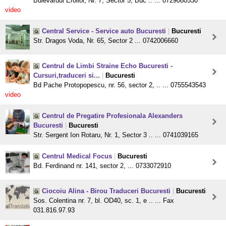
Bulevardul Eroilor, Nr. 7, Sector 5, Buc .. ... 0729080530
video
Central Service - Service auto Bucuresti
|
Bucuresti
Str. Dragos Voda, Nr. 65, Sector 2 ... 0742006660
Centrul de Limbi Straine Echo Bucuresti -
Cursuri,traduceri si...
|
Bucuresti
Bd Pache Protopopescu, nr. 56, sector 2, .. ... 0755543543
video
Centrul de Pregatire Profesionala Alexanders
Bucuresti
|
Bucuresti
Str. Sergent Ion Rotaru, Nr. 1, Sector 3 .. ... 0741039165
Centrul Medical Focus
|
Bucuresti
Bd. Ferdinand nr. 141, sector 2, ... 0733072910
Ciocoiu Alina - Birou Traduceri Bucuresti
|
Bucuresti
Sos. Colentina nr. 7, bl. OD40, sc. 1, e .. ... Fax
031.816.97.93