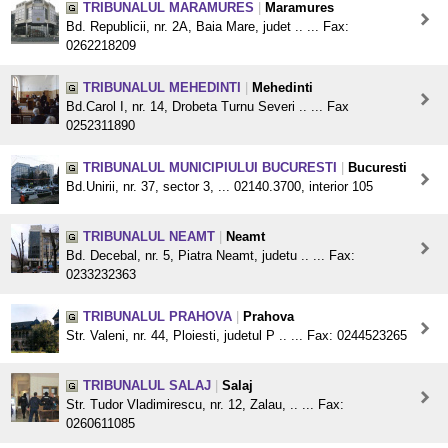
TRIBUNALUL MARAMURES
|
Maramures
Bd. Republicii, nr. 2A, Baia Mare, judet .. ... Fax:
0262218209
TRIBUNALUL MEHEDINTI
|
Mehedinti
Bd.Carol I, nr. 14, Drobeta Turnu Severi .. ... Fax
0252311890
TRIBUNALUL MUNICIPIULUI BUCURESTI
|
Bucuresti
Bd.Unirii, nr. 37, sector 3, ... 02140.3700, interior 105
TRIBUNALUL NEAMT
|
Neamt
Bd. Decebal, nr. 5, Piatra Neamt, judetu .. ... Fax:
0233232363
TRIBUNALUL PRAHOVA
|
Prahova
Str. Valeni, nr. 44, Ploiesti, judetul P .. ... Fax: 0244523265
TRIBUNALUL SALAJ
|
Salaj
Str. Tudor Vladimirescu, nr. 12, Zalau, .. ... Fax:
0260611085