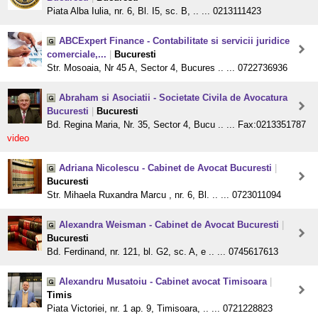
Piata Alba Iulia, nr. 6, Bl. I5, sc. B, .. ... 0213111423
ABCExpert Finance - Contabilitate si servicii juridice
comerciale,...
|
Bucuresti
Str. Mosoaia, Nr 45 A, Sector 4, Bucures .. ... 0722736936
Abraham si Asociatii - Societate Civila de Avocatura
Bucuresti
|
Bucuresti
Bd. Regina Maria, Nr. 35, Sector 4, Bucu .. ... Fax:0213351787
video
Adriana Nicolescu - Cabinet de Avocat Bucuresti
|
Bucuresti
Str. Mihaela Ruxandra Marcu , nr. 6, Bl. .. ... 0723011094
Alexandra Weisman - Cabinet de Avocat Bucuresti
|
Bucuresti
Bd. Ferdinand, nr. 121, bl. G2, sc. A, e .. ... 0745617613
Alexandru Musatoiu - Cabinet avocat Timisoara
|
Timis
Piata Victoriei, nr. 1 ap. 9, Timisoara, .. ... 0721228823