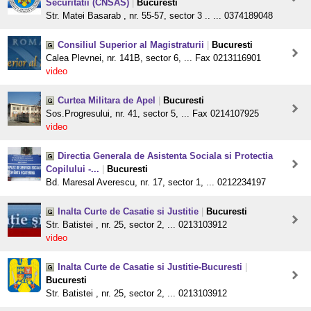
Securitatii (CNSAS)
|
Bucuresti
Str. Matei Basarab , nr. 55-57, sector 3 .. ... 0374189048
Consiliul Superior al Magistraturii
|
Bucuresti
Calea Plevnei, nr. 141B, sector 6, ... Fax 0213116901
video
Curtea Militara de Apel
|
Bucuresti
Sos.Progresului, nr. 41, sector 5, ... Fax 0214107925
video
Directia Generala de Asistenta Sociala si Protectia
Copilului -...
|
Bucuresti
Bd. Maresal Averescu, nr. 17, sector 1, ... 0212234197
Inalta Curte de Casatie si Justitie
|
Bucuresti
Str. Batistei , nr. 25, sector 2, ... 0213103912
video
Inalta Curte de Casatie si Justitie-Bucuresti
|
Bucuresti
Str. Batistei , nr. 25, sector 2, ... 0213103912