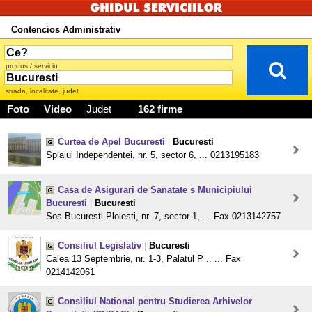
Contencios Administrativ
produs / serviciu
strada, localitate, judet
Foto
Video
Judet
162 firme
Curtea de Apel Bucuresti
|
Bucuresti
Splaiul Independentei, nr. 5, sector 6, ... 0213195183
Casa de Asigurari de Sanatate s Municipiului
Bucuresti
|
Bucuresti
Sos.Bucuresti-Ploiesti, nr. 7, sector 1, ... Fax 0213142757
Consiliul Legislativ
|
Bucuresti
Calea 13 Septembrie, nr. 1-3, Palatul P .. ... Fax
0214142061
Consiliul National pentru Studierea Arhivelor