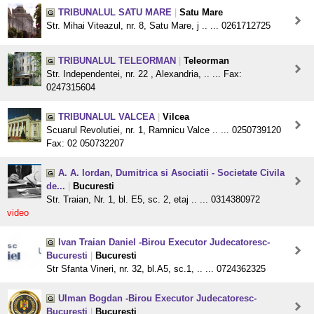
TRIBUNALUL SATU MARE
|
Satu Mare
Str. Mihai Viteazul, nr. 8, Satu Mare, j .. ... 0261712725
TRIBUNALUL TELEORMAN
|
Teleorman
Str. Independentei, nr. 22 , Alexandria, .. ... Fax:
0247315604
TRIBUNALUL VALCEA
|
Vilcea
Scuarul Revolutiei, nr. 1, Ramnicu Valce .. ... 0250739120
Fax: 02 050732207
A. A. Iordan, Dumitrica si Asociatii - Societate Civila
de...
|
Bucuresti
Str. Traian, Nr. 1, bl. E5, sc. 2, etaj .. ... 0314380972
video
Ivan Traian Daniel -Birou Executor Judecatoresc-
Bucuresti
|
Bucuresti
Str Sfanta Vineri, nr. 32, bl.A5, sc.1, .. ... 0724362325
Ulman Bogdan -Birou Executor Judecatoresc-
Bucuresti
|
Bucuresti