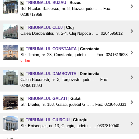
TRIBUNALUL BUZAU
|
Buzau
Bd. Nicolae Balcescu, nr. 8, Buzau, jude .. ... Fax:
0238717959
TRIBUNALUL CLUJ
|
Cluj
Calea Dorobantilor, nr. 2-4, Cluj Napoca .. ... 0264595812
TRIBUNALUL CONSTANTA
|
Constanta
Str. Traian, nr. 23, Constanta, judetul .. ... Fax: 0241619628
video
TRIBUNALUL DAMBOVITA
|
Dimbovita
Calea Bucuresti, nr. 3, Targoviste, jude .. ... Fax:
0245611893
TRIBUNALUL GALATI
|
Galati
Str. Brailei, nr. 153, Galati, judetul G .. ... Fax: 0236460331
TRIBUNALUL GIURGIU
|
Giurgiu
Str. Episcopiei, nr. 13, Giurgiu, judetu .. ... 0337819940