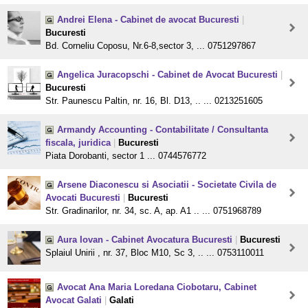
Andrei Elena - Cabinet de avocat Bucuresti
|
Bucuresti
Bd. Corneliu Coposu, Nr.6-8,sector 3, ... 0751297867
Angelica Juracopschi - Cabinet de Avocat Bucuresti
|
Bucuresti
Str. Paunescu Paltin, nr. 16, Bl. D13, .. ... 0213251605
Armandy Accounting - Contabilitate / Consultanta
fiscala, juridica
|
Bucuresti
Piata Dorobanti, sector 1 ... 0744576772
Arsene Diaconescu si Asociatii - Societate Civila de
Avocati Bucuresti
|
Bucuresti
Str. Gradinarilor, nr. 34, sc. A, ap. A1 .. ... 0751968789
Aura Iovan - Cabinet Avocatura Bucuresti
|
Bucuresti
Splaiul Unirii , nr. 37, Bloc M10, Sc 3, .. ... 0753110011
Avocat Ana Maria Loredana Ciobotaru, Cabinet
Avocat Galati
|
Galati