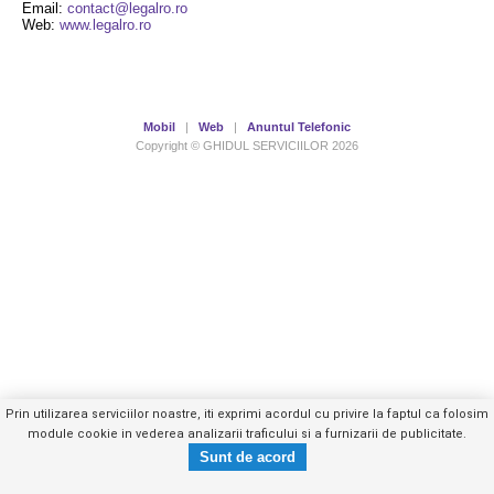
Email:
contact@legalro.ro
Web:
www.legalro.ro
Mobil
|
Web
|
Anuntul Telefonic
Copyright © GHIDUL SERVICIILOR 2026
Prin utilizarea serviciilor noastre, iti exprimi acordul cu privire la faptul ca folosim
module cookie in vederea analizarii traficului si a furnizarii de publicitate.
0749030XXX
Trimite mesaj privat
- vezi telefon -