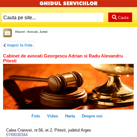
Cauta
Afaceri - Avocati, Juristi
inapoi la lista
Cabinet de avocati Georgescu Adrian si Radu Alexandru
Pitesti
Foto
Video
Harta
Despre noi
Calea Craiovei, nr.56, et.2, Pitesti, judetul Arges
0749030344