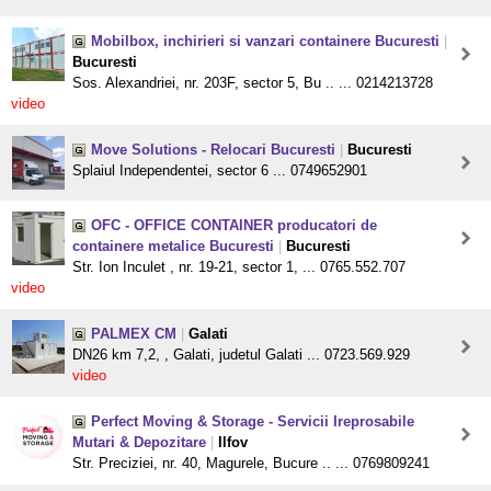
Mobilbox, inchirieri si vanzari containere Bucuresti
|
Bucuresti
Sos. Alexandriei, nr. 203F, sector 5, Bu .. ... 0214213728
video
Move Solutions - Relocari Bucuresti
|
Bucuresti
Splaiul Independentei, sector 6 ... 0749652901
OFC - OFFICE CONTAINER producatori de
containere metalice Bucuresti
|
Bucuresti
Str. Ion Inculet , nr. 19-21, sector 1, ... 0765.552.707
video
PALMEX CM
|
Galati
DN26 km 7,2, , Galati, judetul Galati ... 0723.569.929
video
Perfect Moving & Storage - Servicii Ireprosabile
Mutari & Depozitare
|
Ilfov
Str. Preciziei, nr. 40, Magurele, Bucure .. ... 0769809241