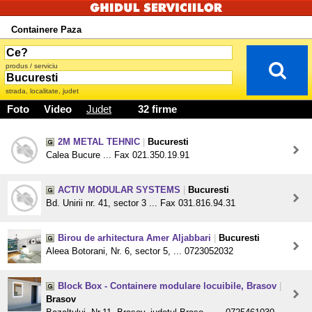
Containere Paza
produs / serviciu
strada, localitate, judet
Foto
Video
Judet
32 firme
2M METAL TEHNIC
|
Bucuresti
Calea Bucure ... Fax 021.350.19.91
ACTIV MODULAR SYSTEMS
|
Bucuresti
Bd. Unirii nr. 41, sector 3 ... Fax 031.816.94.31
Birou de arhitectura Amer Aljabbari
|
Bucuresti
Aleea Botorani, Nr. 6, sector 5, ... 0723052032
Block Box - Containere modulare locuibile, Brasov
|
Brasov