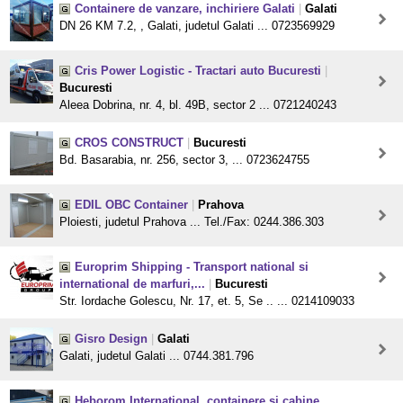
Containere de vanzare, inchiriere Galati
|
Galati
DN 26 KM 7.2, , Galati, judetul Galati ... 0723569929
Cris Power Logistic - Tractari auto Bucuresti
|
Bucuresti
Aleea Dobrina, nr. 4, bl. 49B, sector 2 ... 0721240243
CROS CONSTRUCT
|
Bucuresti
Bd. Basarabia, nr. 256, sector 3, ... 0723624755
EDIL OBC Container
|
Prahova
Ploiesti, judetul Prahova ... Tel./Fax: 0244.386.303
Europrim Shipping - Transport national si
international de marfuri,...
|
Bucuresti
Str. Iordache Golescu, Nr. 17, et. 5, Se .. ... 0214109033
Gisro Design
|
Galati
Galati, judetul Galati ... 0744.381.796
Heborom International, containere si cabine