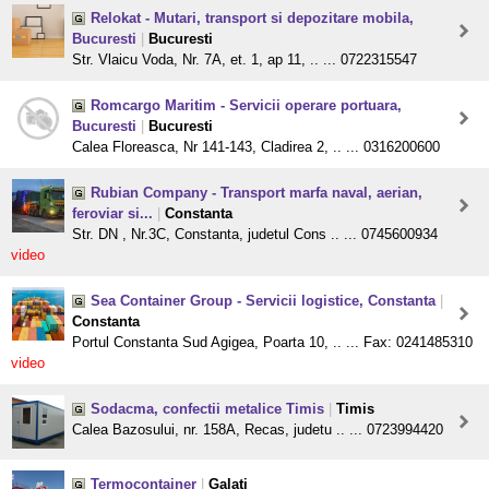
Relokat - Mutari, transport si depozitare mobila,
Bucuresti
|
Bucuresti
Str. Vlaicu Voda, Nr. 7A, et. 1, ap 11, .. ... 0722315547
Romcargo Maritim - Servicii operare portuara,
Bucuresti
|
Bucuresti
Calea Floreasca, Nr 141-143, Cladirea 2, .. ... 0316200600
Rubian Company - Transport marfa naval, aerian,
feroviar si...
|
Constanta
Str. DN , Nr.3C, Constanta, judetul Cons .. ... 0745600934
video
Sea Container Group - Servicii logistice, Constanta
|
Constanta
Portul Constanta Sud Agigea, Poarta 10, .. ... Fax: 0241485310
video
Sodacma, confectii metalice Timis
|
Timis
Calea Bazosului, nr. 158A, Recas, judetu .. ... 0723994420
Termocontainer
|
Galati