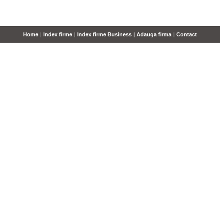
Home
|
Index firme
|
Index firme Business
|
Adauga firma
|
Contact