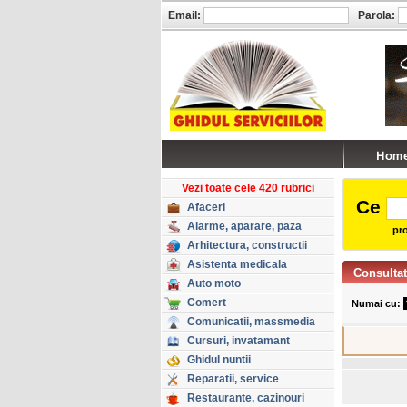
Email:
Parola:
Vezi toate cele 420 rubrici
Ce
Afaceri
Alarme, aparare, paza
pro
Arhitectura, constructii
Asistenta medicala
Consultat
Auto moto
Comert
Numai cu:
Comunicatii, massmedia
Cursuri, invatamant
Ghidul nuntii
Reparatii, service
Restaurante, cazinouri