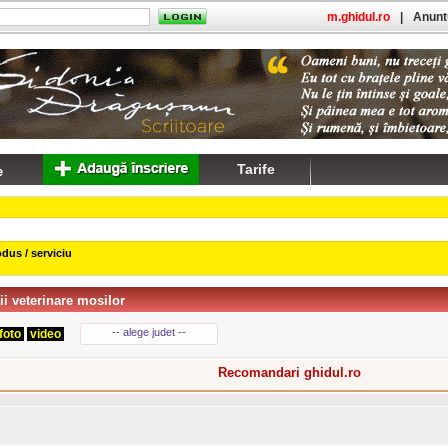
m.ghidul.ro
|
Anuntu
Tarife
dus / serviciu
ii veterinare mosilor
-- alege judet --
foto
video
Recomandari ghidul.ro