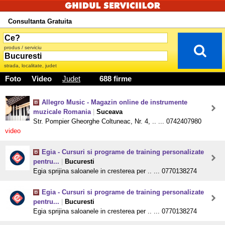
Consultanta Gratuita
produs / serviciu
strada, localitate, judet
Foto
Video
Judet
688 firme
Allegro Music - Magazin online de instrumente
muzicale Romania
|
Suceava
Str. Pompier Gheorghe Coltuneac, Nr. 4, .. ... 0742407980
video
Egia - Cursuri si programe de training personalizate
pentru...
|
Bucuresti
Egia sprijina saloanele in cresterea per .. ... 0770138274
Egia - Cursuri si programe de training personalizate
pentru...
|
Bucuresti
Egia sprijina saloanele in cresterea per .. ... 0770138274