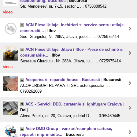
teambuilding, Bucuresti
|
Bucuresti
Str. Mendeleev, nr. 7-15, sector 1 ... 0758888542
video
ACN Piese Utilaje, Inchirieri si service pentru utilaje
constructii...
|
Ilfov
Sos. Giurgiului, Nr. 288A, Jilava, judet .. ... 0725975414
ACN Piese Utilaje, Jilava / Ilfov - Piese de schimb si
consumabile...
|
Ilfov
Soseaua Giurgiului, Nr. 288A, Jilava, ju .. ... 0725975414
video
Acoperisuri, reparatii house - Bucuresti
|
Bucuresti
ACOPERISURI REPARATII SRL este specializ .. ...
0790262669
ACS - Servicii DDD, curatenie si ignifugare Craiova
|
Dolj
Aleea Potelu, nr. 20, Craiova, judetul D .. ... 0765469445
Activ DMD Group - vanzari/reumplere cartuse,
reparatii imprimante...
|
Bucuresti