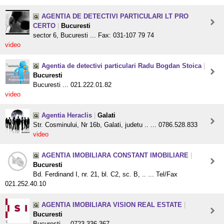
AGENTIA DE DETECTIVI PARTICULARI LT PRO
CERTO
|
Bucuresti
sector 6, Bucuresti ... Fax: 031-107 79 74
video
Agentia de detectivi particulari Radu Bogdan Stoica
|
Bucuresti
Bucuresti ... 021.222.01.82
video
Agentia Heraclis
|
Galati
Str. Cosminului, Nr 16b, Galati, judetu .. ... 0786.528.833
video
AGENTIA IMOBILIARA CONSTANT IMOBILIARE
|
Bucuresti
Bd. Ferdinand I, nr. 21, bl. C2, sc. B, .. ... Tel/Fax
021.252.40.10
AGENTIA IMOBILIARA VISION REAL ESTATE
|
Bucuresti
Bucuresti ... 0723.336.367