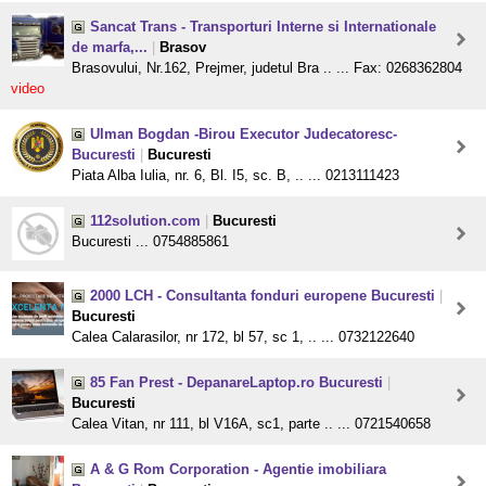
Sancat Trans - Transporturi Interne si Internationale
de marfa,...
|
Brasov
Brasovului, Nr.162, Prejmer, judetul Bra .. ... Fax: 0268362804
video
Ulman Bogdan -Birou Executor Judecatoresc-
Bucuresti
|
Bucuresti
Piata Alba Iulia, nr. 6, Bl. I5, sc. B, .. ... 0213111423
112solution.com
|
Bucuresti
Bucuresti ... 0754885861
2000 LCH - Consultanta fonduri europene Bucuresti
|
Bucuresti
Calea Calarasilor, nr 172, bl 57, sc 1, .. ... 0732122640
85 Fan Prest - DepanareLaptop.ro Bucuresti
|
Bucuresti
Calea Vitan, nr 111, bl V16A, sc1, parte .. ... 0721540658
A & G Rom Corporation - Agentie imobiliara