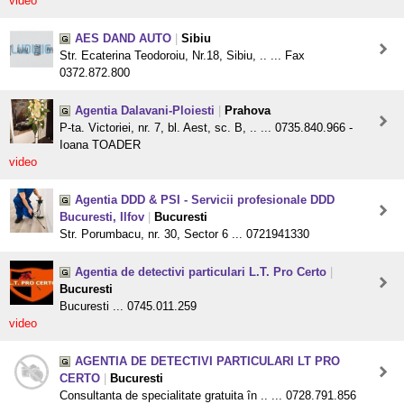
video
AES DAND AUTO
|
Sibiu
Str. Ecaterina Teodoroiu, Nr.18, Sibiu, .. ... Fax
0372.872.800
Agentia Dalavani-Ploiesti
|
Prahova
P-ta. Victoriei, nr. 7, bl. Aest, sc. B, .. ... 0735.840.966 -
Ioana TOADER
video
Agentia DDD & PSI - Servicii profesionale DDD
Bucuresti, Ilfov
|
Bucuresti
Str. Porumbacu, nr. 30, Sector 6 ... 0721941330
Agentia de detectivi particulari L.T. Pro Certo
|
Bucuresti
Bucuresti ... 0745.011.259
video
AGENTIA DE DETECTIVI PARTICULARI LT PRO
CERTO
|
Bucuresti
Consultanta de specialitate gratuita în .. ... 0728.791.856