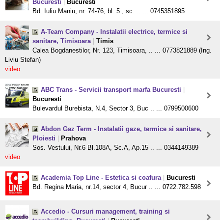
Bucuresti
|
Bucuresti
Bd. Iuliu Maniu, nr. 74-76, bl. 5 , sc. .. ... 0745351895
A-Team Company - Instalatii electrice, termice si
sanitare, Timisoara
|
Timis
Calea Bogdanestilor, Nr. 123, Timisoara, .. ... 0773821889 (Ing.
Liviu Stefan)
video
ABC Trans - Servicii transport marfa Bucuresti
|
Bucuresti
Bulevardul Burebista, N.4, Sector 3, Buc .. ... 0799500600
Abdon Gaz Term - Instalatii gaze, termice si sanitare,
Ploiesti
|
Prahova
Sos. Vestului, Nr.6 Bl.108A, Sc.A, Ap.15 .. ... 0344149389
video
Academia Top Line - Estetica si coafura
|
Bucuresti
Bd. Regina Maria, nr.14, sector 4, Bucur .. ... 0722.782.598
Accedio - Cursuri management, training si