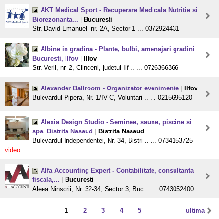
AKT Medical Sport - Recuperare Medicala Nutritie si
Biorezonanta...
|
Bucuresti
Str. David Emanuel, nr. 2A, Sector 1 ... 0372924431
Albine in gradina - Plante, bulbi, amenajari gradini
Bucuresti, Ilfov
|
Ilfov
Str. Verii, nr. 2, Clinceni, judetul Ilf .. ... 0726366366
Alexander Ballroom - Organizator evenimente
|
Ilfov
Bulevardul Pipera, Nr. 1/IV C, Voluntari .. ... 0215695120
Alexia Design Studio - Seminee, saune, piscine si
spa, Bistrita Nasaud
|
Bistrita Nasaud
Bulevardul Independentei, Nr. 34, Bistri .. ... 0734153725
video
Alfa Accounting Expert - Contabilitate, consultanta
fiscala,...
|
Bucuresti
Aleea Ninsorii, Nr. 32-34, Sector 3, Buc .. ... 0743052400
1
2
3
4
5
ultima