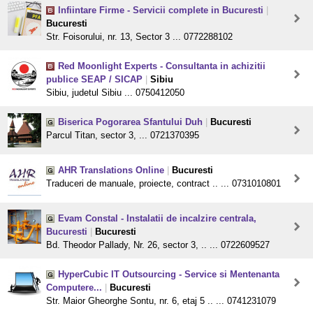
Infiintare Firme - Servicii complete in Bucuresti
|
Bucuresti
Str. Foisorului, nr. 13, Sector 3 ... 0772288102
Red Moonlight Experts - Consultanta in achizitii
publice SEAP / SICAP
|
Sibiu
Sibiu, judetul Sibiu ... 0750412050
Biserica Pogorarea Sfantului Duh
|
Bucuresti
Parcul Titan, sector 3, ... 0721370395
AHR Translations Online
|
Bucuresti
Traduceri de manuale, proiecte, contract .. ... 0731010801
Evam Constal - Instalatii de incalzire centrala,
Bucuresti
|
Bucuresti
Bd. Theodor Pallady, Nr. 26, sector 3, .. ... 0722609527
HyperCubic IT Outsourcing - Service si Mentenanta
Computere...
|
Bucuresti
Str. Maior Gheorghe Sontu, nr. 6, etaj 5 .. ... 0741231079