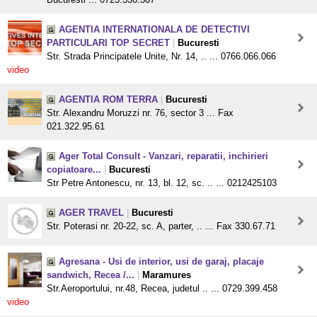
AGENTIA INTERNATIONALA DE DETECTIVI
PARTICULARI TOP SECRET
|
Bucuresti
Str. Strada Principatele Unite, Nr. 14, .. ... 0766.066.066
video
AGENTIA ROM TERRA
|
Bucuresti
Str. Alexandru Moruzzi nr. 76, sector 3 ... Fax
021.322.95.61
Ager Total Consult - Vanzari, reparatii, inchirieri
copiatoare...
|
Bucuresti
Str Petre Antonescu, nr. 13, bl. 12, sc. .. ... 0212425103
AGER TRAVEL
|
Bucuresti
Str. Poterasi nr. 20-22, sc. A, parter, .. ... Fax 330.67.71
Agresana - Usi de interior, usi de garaj, placaje
sandwich, Recea /...
|
Maramures
Str.Aeroportului, nr.48, Recea, judetul .. ... 0729.399.458
video