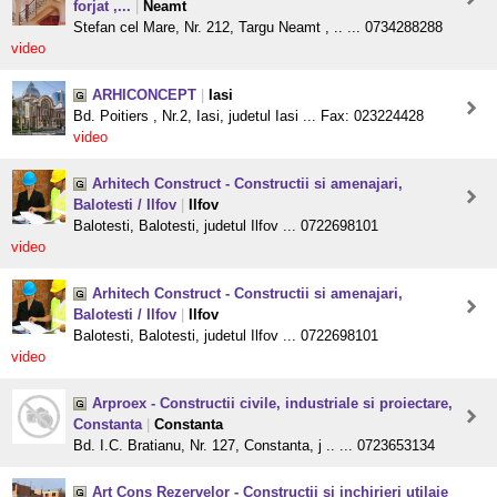
forjat ,...
|
Neamt
Stefan cel Mare, Nr. 212, Targu Neamt , .. ... 0734288288
video
ARHICONCEPT
|
Iasi
Bd. Poitiers , Nr.2, Iasi, judetul Iasi ... Fax: 023224428
video
Arhitech Construct - Constructii si amenajari,
Balotesti / Ilfov
|
Ilfov
Balotesti, Balotesti, judetul Ilfov ... 0722698101
video
Arhitech Construct - Constructii si amenajari,
Balotesti / Ilfov
|
Ilfov
Balotesti, Balotesti, judetul Ilfov ... 0722698101
video
Arproex - Constructii civile, industriale si proiectare,
Constanta
|
Constanta
Bd. I.C. Bratianu, Nr. 127, Constanta, j .. ... 0723653134
Art Cons Rezervelor - Constructii si inchirieri utilaje