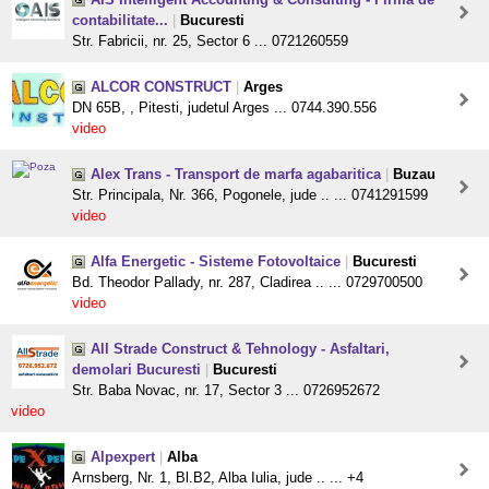
contabilitate...
|
Bucuresti
Str. Fabricii, nr. 25, Sector 6 ... 0721260559
ALCOR CONSTRUCT
|
Arges
DN 65B, , Pitesti, judetul Arges ... 0744.390.556
video
Alex Trans - Transport de marfa agabaritica
|
Buzau
Str. Principala, Nr. 366, Pogonele, jude .. ... 0741291599
video
Alfa Energetic - Sisteme Fotovoltaice
|
Bucuresti
Bd. Theodor Pallady, nr. 287, Cladirea .. ... 0729700500
video
All Strade Construct & Tehnology - Asfaltari,
demolari Bucuresti
|
Bucuresti
Str. Baba Novac, nr. 17, Sector 3 ... 0726952672
video
Alpexpert
|
Alba
Arnsberg, Nr. 1, Bl.B2, Alba Iulia, jude .. ... +4