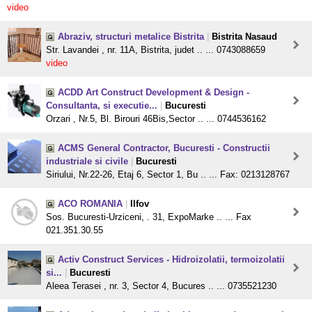
video
Abraziv, structuri metalice Bistrita
|
Bistrita Nasaud
Str. Lavandei , nr. 11A, Bistrita, judet .. ... 0743088659
video
ACDD Art Construct Development & Design -
Consultanta, si executie...
|
Bucuresti
Orzari , Nr.5, Bl. Birouri 46Bis,Sector .. ... 0744536162
ACMS General Contractor, Bucuresti - Constructii
industriale si civile
|
Bucuresti
Siriului, Nr.22-26, Etaj 6, Sector 1, Bu .. ... Fax: 0213128767
ACO ROMANIA
|
Ilfov
Sos. Bucuresti-Urziceni, . 31, ExpoMarke .. ... Fax
021.351.30.55
Activ Construct Services - Hidroizolatii, termoizolatii
si...
|
Bucuresti
Aleea Terasei , nr. 3, Sector 4, Bucures .. ... 0735521230