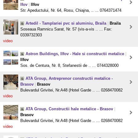
lfov
|
Ilfov
Str. Apeductului, Nr. 64, Rosu, Chiajna, .. ... 0764371474
Artedil - Tamplariei pvc si aluminiu, Braila
|
Braila
Soseaua Ramnicu Sarat, Nr. 57 (vis-a-vis .. ... Fax:
0339732303
video
Astron Buildings, Ilfov - Hale si constructii metalice
|
Ilfov
Sos. de Centura, Nr. 8, Stefanestii de .. ... 0744328000
ATA Group, Antreprenor constructii metalice -
Brasov
|
Brasov
Bulevardul Grivitei, Nr.A48 (Hotel Garde .. ... 0268470082
video
ATA Group, Constructii hale metalice - Brasov
|
Brasov
Bulevardul Grivitei, Nr.A48 (Hotel Garde .. ... 0268470082
video