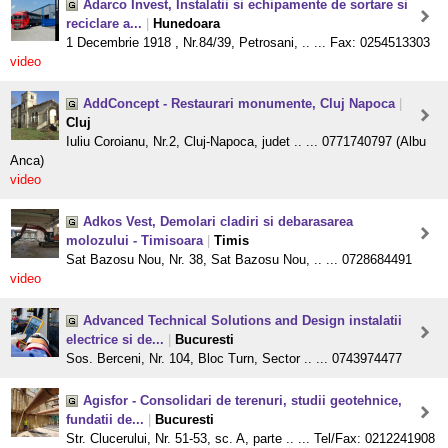
Adarco Invest, Instalatii si echipamente de sortare si
reciclare a...
|
Hunedoara
1 Decembrie 1918 , Nr.84/39, Petrosani, .. ... Fax: 0254513303
video
AddConcept - Restaurari monumente, Cluj Napoca
|
Cluj
Iuliu Coroianu, Nr.2, Cluj-Napoca, judet .. ... 0771740797 (Albu
Anca)
video
Adkos Vest, Demolari cladiri si debarasarea
molozului - Timisoara
|
Timis
Sat Bazosu Nou, Nr. 38, Sat Bazosu Nou, .. ... 0728684491
video
Advanced Technical Solutions and Design instalatii
electrice si de...
|
Bucuresti
Sos. Berceni, Nr. 104, Bloc Turn, Sector .. ... 0743974477
Agisfor - Consolidari de terenuri, studii geotehnice,
fundatii de...
|
Bucuresti
Str. Clucerului, Nr. 51-53, sc. A, parte .. ... Tel/Fax: 0212241908