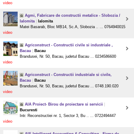
video
Agmi, Fabricare de constructii metalice - Slobozia /
Ialomita
|
Ialomita
Matei Basarab, Bloc MB14, Sc.A, Slobozia .. ... 0764940015
video
Agriconstruct - Constructii civile si industriale ,
Bacau
|
Bacau
Brandusei, Nr. 50, Bacau, judetul Bacau ... 0234586600
video
Agriconstruct - Constructii industriale si civile,
Bacau
|
Bacau
Brandusei, Nr. 50, Bacau, judetul Bacau ... 0748.190.020
video
AIA Proiect- Birou de proiectare si servicii
|
Bucuresti
Intr. Reconstructiei nr. 1, Sector 3, Bu .. ... 0722494447
video
AIS Intelligent Accounting & Consulting - Firma de