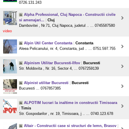
0726.131.243
Alpha Professional, Cluj Napoca - Constructii civile
si amenajari...
|
Cluj
Dambovitei , Nr.71, Cluj Napoca, judetul .. ... 0745587580
video
Alpin Util Center Constanta
|
Constanta
Aleea Pelicanului, nr. 4, Constanta, jud .. ... 0751.597.755
Alpinism Utilitar Bucuresti-Ilfov
|
Bucuresti
Str. Moldovita , Nr. 16, Sector 4, ... 0767259139
Alpinist utilitar Bucuresti
|
Bucuresti
Bucuresti ... 0767857385
ALPOTIM lucrari la inaltime in constructii Timisoara
|
Timis
Str. Gospodarilor , nr. 19, Timisoara, j .. ... 0740.123.678
Altair - Constructii case si structuri de lemn, Brasov
|