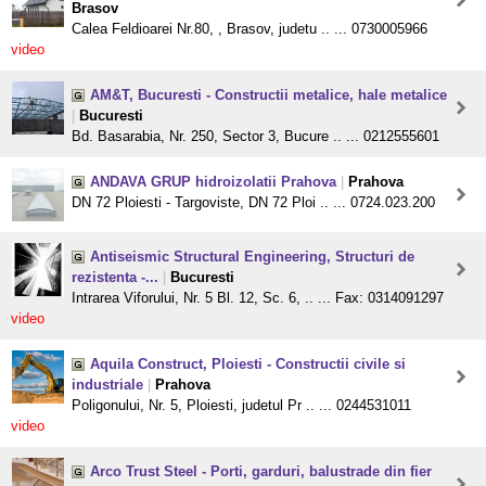
Brasov
Calea Feldioarei Nr.80, , Brasov, judetu .. ... 0730005966
video
AM&T, Bucuresti - Constructii metalice, hale metalice
|
Bucuresti
Bd. Basarabia, Nr. 250, Sector 3, Bucure .. ... 0212555601
ANDAVA GRUP hidroizolatii Prahova
|
Prahova
DN 72 Ploiesti - Targoviste, DN 72 Ploi .. ... 0724.023.200
Antiseismic Structural Engineering, Structuri de
rezistenta -...
|
Bucuresti
Intrarea Viforului, Nr. 5 Bl. 12, Sc. 6, .. ... Fax: 0314091297
video
Aquila Construct, Ploiesti - Constructii civile si
industriale
|
Prahova
Poligonului, Nr. 5, Ploiesti, judetul Pr .. ... 0244531011
video
Arco Trust Steel - Porti, garduri, balustrade din fier