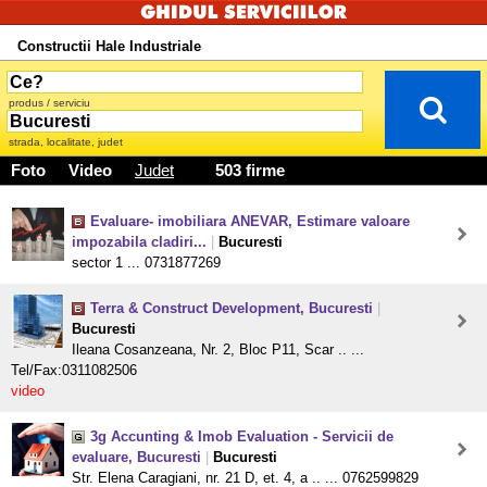
Constructii Hale Industriale
produs / serviciu
strada, localitate, judet
Foto
Video
Judet
503 firme
Evaluare- imobiliara ANEVAR, Estimare valoare
impozabila cladiri...
|
Bucuresti
sector 1 ... 0731877269
Terra & Construct Development, Bucuresti
|
Bucuresti
Ileana Cosanzeana, Nr. 2, Bloc P11, Scar .. ...
Tel/Fax:0311082506
video
3g Accunting & Imob Evaluation - Servicii de
evaluare, Bucuresti
|
Bucuresti
Str. Elena Caragiani, nr. 21 D, et. 4, a .. ... 0762599829