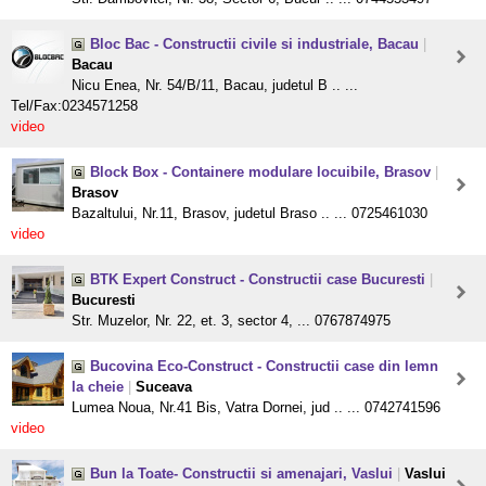
Bloc Bac - Constructii civile si industriale, Bacau
|
Bacau
Nicu Enea, Nr. 54/B/11, Bacau, judetul B .. ...
Tel/Fax:0234571258
video
Block Box - Containere modulare locuibile, Brasov
|
Brasov
Bazaltului, Nr.11, Brasov, judetul Braso .. ... 0725461030
video
BTK Expert Construct - Constructii case Bucuresti
|
Bucuresti
Str. Muzelor, Nr. 22, et. 3, sector 4, ... 0767874975
Bucovina Eco-Construct - Constructii case din lemn
la cheie
|
Suceava
Lumea Noua, Nr.41 Bis, Vatra Dornei, jud .. ... 0742741596
video
Bun la Toate- Constructii si amenajari, Vaslui
|
Vaslui