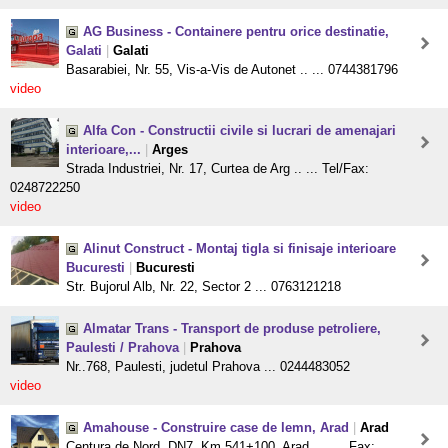
AG Business - Containere pentru orice destinatie,
Galati
|
Galati
Basarabiei, Nr. 55, Vis-a-Vis de Autonet .. ... 0744381796
video
Alfa Con - Constructii civile si lucrari de amenajari
interioare,...
|
Arges
Strada Industriei, Nr. 17, Curtea de Arg .. ... Tel/Fax:
0248722250
video
Alinut Construct - Montaj tigla si finisaje interioare
Bucuresti
|
Bucuresti
Str. Bujorul Alb, Nr. 22, Sector 2 ... 0763121218
Almatar Trans - Transport de produse petroliere,
Paulesti / Prahova
|
Prahova
Nr..768, Paulesti, judetul Prahova ... 0244483052
video
Amahouse - Construire case de lemn, Arad
|
Arad
Centura de Nord, DN7, Km 541+100, Arad , .. ... Fax: