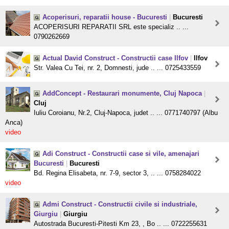
Acoperisuri, reparatii house - Bucuresti
|
Bucuresti
ACOPERISURI REPARATII SRL este specializ .. ...
0790262669
Actual David Construct - Constructii case Ilfov
|
Ilfov
Str. Valea Cu Tei, nr. 2, Domnesti, jude .. ... 0725433559
AddConcept - Restaurari monumente, Cluj Napoca
|
Cluj
Iuliu Coroianu, Nr.2, Cluj-Napoca, judet .. ... 0771740797 (Albu
Anca)
video
Adi Construct - Constructii case si vile, amenajari
Bucuresti
|
Bucuresti
Bd. Regina Elisabeta, nr. 7-9, sector 3, .. ... 0758284022
video
Admi Construct - Constructii civile si industriale,
Giurgiu
|
Giurgiu
Autostrada Bucuresti-Pitesti Km 23, , Bo .. ... 0722255631