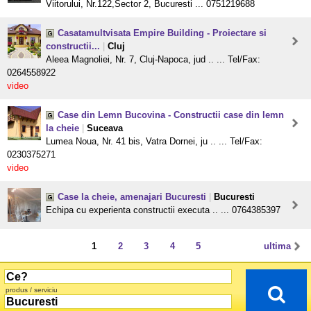
Viitorului, Nr.122,Sector 2, Bucuresti ... 0751219688
Casatamultvisata Empire Building - Proiectare si
constructii...
|
Cluj
Aleea Magnoliei, Nr. 7, Cluj-Napoca, jud .. ... Tel/Fax:
0264558922
video
Case din Lemn Bucovina - Constructii case din lemn
la cheie
|
Suceava
Lumea Noua, Nr. 41 bis, Vatra Dornei, ju .. ... Tel/Fax:
0230375271
video
Case la cheie, amenajari Bucuresti
|
Bucuresti
Echipa cu experienta constructii executa .. ... 0764385397
1
2
3
4
5
ultima
produs / serviciu