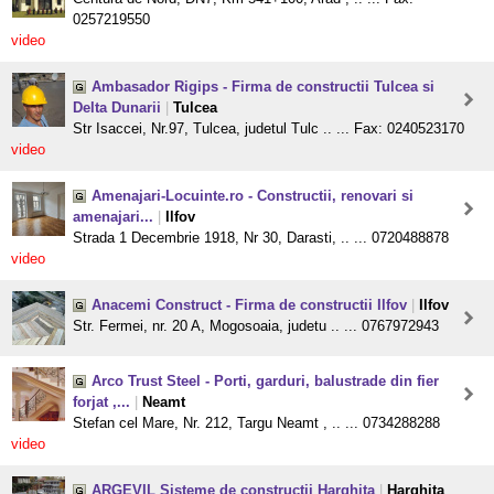
0257219550
video
Ambasador Rigips - Firma de constructii Tulcea si
Delta Dunarii
|
Tulcea
Str Isaccei, Nr.97, Tulcea, judetul Tulc .. ... Fax: 0240523170
video
Amenajari-Locuinte.ro - Constructii, renovari si
amenajari...
|
Ilfov
Strada 1 Decembrie 1918, Nr 30, Darasti, .. ... 0720488878
video
Anacemi Construct - Firma de constructii Ilfov
|
Ilfov
Str. Fermei, nr. 20 A, Mogosoaia, judetu .. ... 0767972943
Arco Trust Steel - Porti, garduri, balustrade din fier
forjat ,...
|
Neamt
Stefan cel Mare, Nr. 212, Targu Neamt , .. ... 0734288288
video
ARGEVIL Sisteme de constructii Harghita
|
Harghita