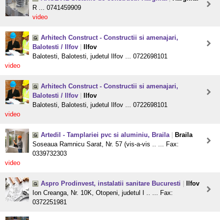
R ... 0741459909
video
Arhitech Construct - Constructii si amenajari,
Balotesti / Ilfov
|
Ilfov
Balotesti, Balotesti, judetul Ilfov ... 0722698101
video
Arhitech Construct - Constructii si amenajari,
Balotesti / Ilfov
|
Ilfov
Balotesti, Balotesti, judetul Ilfov ... 0722698101
video
Artedil - Tamplariei pvc si aluminiu, Braila
|
Braila
Soseaua Ramnicu Sarat, Nr. 57 (vis-a-vis .. ... Fax:
0339732303
video
Aspro Prodinvest, instalatii sanitare Bucuresti
|
Ilfov
Ion Creanga, Nr. 10K, Otopeni, judetul I .. ... Fax:
0372251981