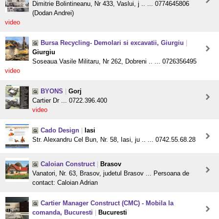
Dimitrie Bolintineanu, Nr 433, Vaslui, j .. ... 0774645806
(Dodan Andrei)
video
Bursa Recycling- Demolari si excavatii, Giurgiu
|
Giurgiu
Soseaua Vasile Militaru, Nr 262, Dobreni .. ... 0726356495
video
BYONS
|
Gorj
Cartier Dr ... 0722.396.400
video
Cado Design
|
Iasi
Str. Alexandru Cel Bun, Nr. 58, Iasi, ju .. ... 0742.55.68.28
Caloian Construct
|
Brasov
Vanatori, Nr. 63, Brasov, judetul Brasov ... Persoana de
contact: Caloian Adrian
Cartier Manager Construct (CMC) - Mobila la
comanda, Bucuresti
|
Bucuresti