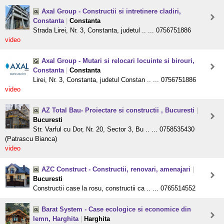
Axal Group - Constructii si intretinere cladiri,
Constanta
|
Constanta
Strada Lirei, Nr. 3, Constanta, judetul .. ... 0756751886
video
Axal Group - Mutari si relocari locuinte si birouri,
Constanta
|
Constanta
Lirei, Nr. 3, Constanta, judetul Constan .. ... 0756751886
video
AZ Total Bau- Proiectare si constructii , Bucuresti
|
Bucuresti
Str. Varful cu Dor, Nr. 20, Sector 3, Bu .. ... 0758535430
(Patrascu Bianca)
video
AZC Construct - Constructii, renovari, amenajari
|
Bucuresti
Constructii case la rosu, constructii ca .. ... 0765514552
Barat System - Case ecologice si economice din
lemn, Harghita
|
Harghita