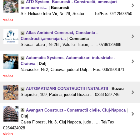
ATD System, Bucuresti - Constructii, amenajari
interioare si...
|
Bucuresti
Str. Heliade Intre Vii, Nr. 29, Sector .. ... Tel/Fax: 0212500250
video
Atlas Ambient Construct, Constanta -
Constructii,amenajari...
|
Constanta
Strada Tatara , Nr.2B , Valu lui Traian, .. ... 0786129888
Automatic Systems, Automatizari industriale -
Craiova
|
Dolj
Narciselor, Nr.2, Craiova, judetul Dolj ... Fax: 0351801871
video
AUTOMATIZARI CONSTRUCTII INSTALATII
|
Buzau
Stejarului, 109, Padina, judetul Buzau ... 0238 539 746
Avangart Construct - Constructii civile, Cluj-Napoca
|
Cluj
Calea Floresti, Nr. 3, Cluj Napoca, jude .. ... Tel/Fax:
0264424028
video