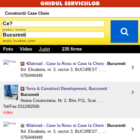
Constructii Case Cheie
produs / serviciu
strada, localitate, judet
Foto
Video
Judet
235 firme
4Dalviad - Case la Rosu si Case la Cheie
|
Bucuresti
Bd. Elisabeta, nr. 3, sector 3, BUCUREST .. ...
0750440448
Terra & Construct Development, Bucuresti
|
Bucuresti
Ileana Cosanzeana, Nr. 2, Bloc P11, Scar .. ...
Tel/Fax:0311082506
video
4Dalviad - Case la Rosu si Case la Cheie
|
Bucuresti
Bd. Elisabeta, nr. 3, sector 3, BUCUREST .. ...
0750440448