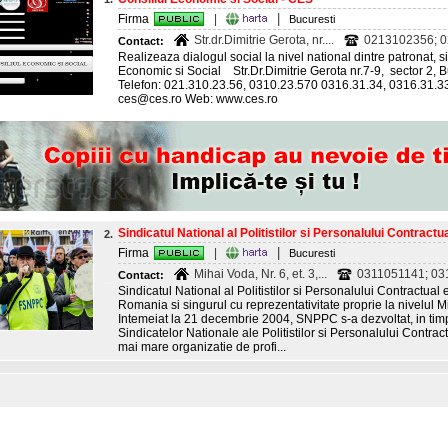
|
Firma
|
Bucuresti
Str.dr.Dimitrie Gerota, nr....
0213102356; 0
Contact:
Realizeaza dialogul social la nivel national dintre patronat,
Economic si Social Str.Dr.Dimitrie Gerota nr.7-9, sector 2, 
Telefon: 021.310.23.56, 0310.23.570 0316.31.34, 0316.31.33
ces@ces.ro Web: www.ces.ro
Sindicatul National al Politistilor si Personalului Contrac
2.
|
Firma
|
Bucuresti
Mihai Voda, Nr. 6, et. 3,...
0311051141; 031
Contact:
Sindicatul National al Politistilor si Personalului Contractual
Romania si singurul cu reprezentativitate proprie la nivelul Mi
Intemeiat la 21 decembrie 2004, SNPPC s-a dezvoltat, in tim
Sindicatelor Nationale ale Politistilor si Personalului Cont
mai mare organizatie de profi...