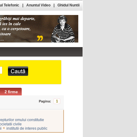
l Telefonic
|
Anuntul Video
|
Ghidul Nuntii
2 firme
1
Pagina:
repturilor omului constitutie
cietatii civile
•
i
institutii de interes public