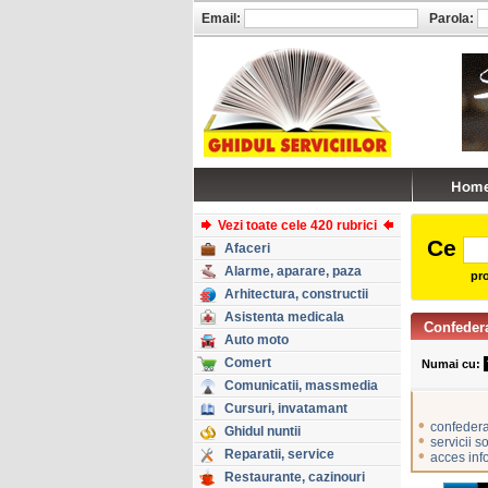
Email:
Parola:
Vezi toate cele 420 rubrici
Ce
Afaceri
Alarme, aparare, paza
pro
Arhitectura, constructii
Asistenta medicala
Confedera
Auto moto
Comert
Numai cu:
Comunicatii, massmedia
Cursuri, invatamant
•
confederat
Ghidul nuntii
•
servicii s
Reparatii, service
•
acces info
Restaurante, cazinouri