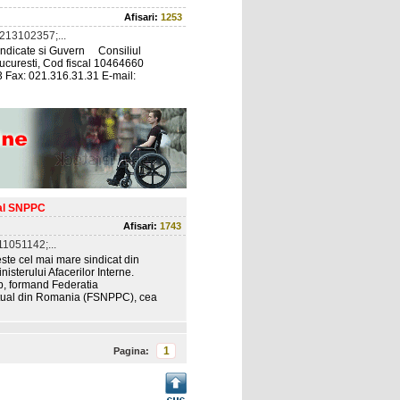
Afisari:
1253
213102357;...
 sindicate si Guvern Consiliul
Bucuresti, Cod fiscal 10464660
 Fax: 021.316.31.31 E-mail:
tual SNPPC
Afisari:
1743
1051142;...
 este cel mai mare sindicat din
nisterului Afacerilor Interne.
p, formand Federatia
ractual din Romania (FSNPPC), cea
1
Pagina: