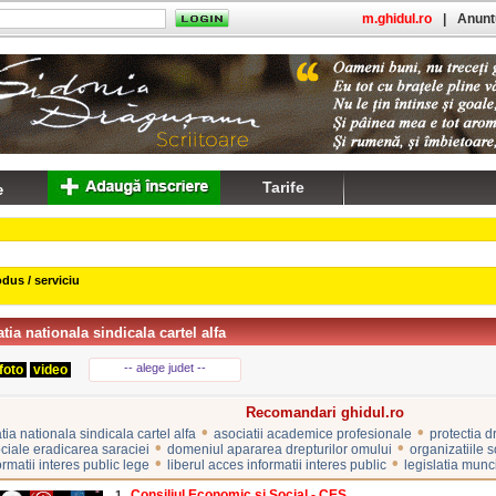
m.ghidul.ro
|
Anuntu
Tarife
dus / serviciu
tia nationala sindicala cartel alfa
-- alege judet --
foto
video
Recomandari ghidul.ro
•
•
ia nationala sindicala cartel alfa
asociatii academice profesionale
protectia d
•
•
ociale eradicarea saraciei
domeniul apararea drepturilor omului
organizatiile so
•
•
rmatii interes public lege
liberul acces informatii interes public
legislatia munci
Consiliul Economic si Social - CES
1.