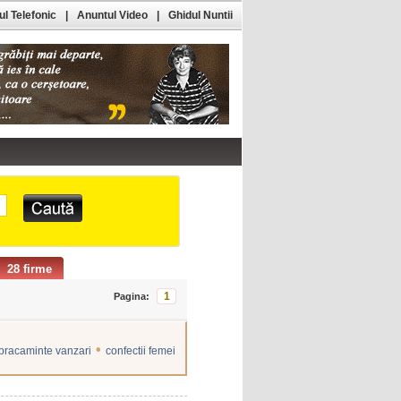
l Telefonic
|
Anuntul Video
|
Ghidul Nuntii
28 firme
1
Pagina:
•
bracaminte vanzari
confectii femei