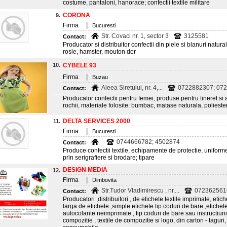
costume, pantaloni, hanorace; confectii textile militare
CORONA
9.
|
Firma
Bucuresti
Str. Covaci nr. 1, sector 3
3125581
Contact:
Producator si distribuitor confectii din piele si blanuri natur
rosie, hamster, mouton dor
10.
CYBELE 93
|
Firma
Buzau
Aleea Siretului, nr. 4,...
0722882307; 072
Contact:
Producator confectii pentru femei, produse pentru tineret si 
rochii, materiale folosite: bumbac, matase naturala, polieste
DELTA SERVICES 2000
11.
|
Firma
Bucuresti
0744666782; 4502874
Contact:
Produce confectii textile, echipamente de protectie, uniforme 
prin serigrafiere si brodare; tipare
DESIGN MEDIA
12.
|
Firma
Dimbovita
Str.Tudor Vladimirescu , nr....
072362561
Contact:
Producatori ,distribuitori , de etichete textile imprimate, eti
larga de etichete ,simple etichete tip coduri de bare ,etiche
autocolante neimprimate , tip coduri de bare sau instructiuni
compozitie , textile de compozitie si logo, din carton - taguri