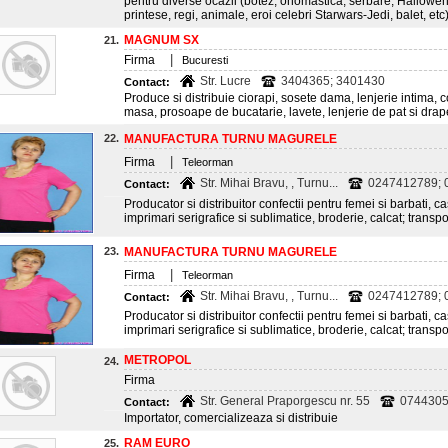
pentru diverse ocazii (botez, onomastica, serbare, Hallowen
printese, regi, animale, eroi celebri Starwars-Jedi, balet, etc
MAGNUM SX
21.
|
Firma
Bucuresti
Str. Lucre
3404365; 3401430
Contact:
Produce si distribuie ciorapi, sosete dama, lenjerie intima, con
masa, prosoape de bucatarie, lavete, lenjerie de pat si drape
22.
MANUFACTURA TURNU MAGURELE
|
Firma
Teleorman
Str. Mihai Bravu, , Turnu...
0247412789; 0
Contact:
Producator si distribuitor confectii pentru femei si barbati, ca
imprimari serigrafice si sublimatice, broderie, calcat; transpo
23.
MANUFACTURA TURNU MAGURELE
|
Firma
Teleorman
Str. Mihai Bravu, , Turnu...
0247412789; 0
Contact:
Producator si distribuitor confectii pentru femei si barbati, ca
imprimari serigrafice si sublimatice, broderie, calcat; transpo
METROPOL
24.
Firma
Str. General Praporgescu nr. 55
0744305
Contact:
Importator, comercializeaza si distribuie
RAM EURO
25.