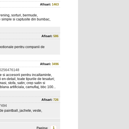
Afisari:
1463
trening, sorturi, bermude,
e simple si captusite din bumbac,
Afisari:
586
romotionale pentru companii de
Afisari:
3496
 0256476148
e si accesorii pentru incaltaminte,
en-detail, toate tipurile de tesaturi;
asi, stofa, satin; crep satin si
blana artificiala, camuflaj, bbc 100...
Afisari:
726
7494
de paintball, jachete, veste,
1
Pagina: