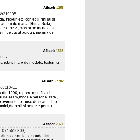
Afisari:
1258
69219105
tricouri etc; confectii, finisaj si
inii automate marca Shima Seiki;
ucati pe zi; masini de incheiat si
asini de cusut borduri, masina de
Afisari:
1563
3855
 varietate mare de modele, texturi, si
Afisari:
22702
51104;...
 din 1999, repara, modifica si
si de seara,modele personalizate ,
de evenimente: huse de scaun, fete
mini,draperii si perdele pentru
Afisari:
2377
 0745510309;...
i, din stoc sau la comanda, tinute