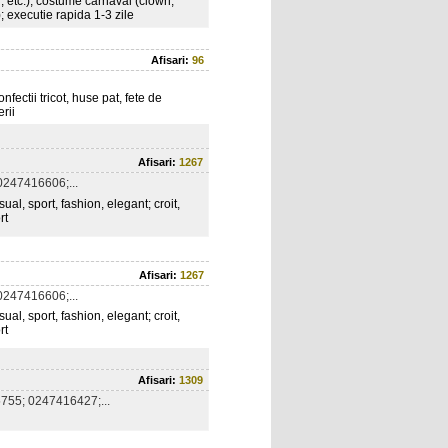
, etc.), costume carnaval (clown,
); executie rapida 1-3 zile
Afisari:
96
fectii tricot, huse pat, fete de
rii
Afisari:
1267
247416606;...
sual, sport, fashion, elegant; croit,
rt
Afisari:
1267
247416606;...
sual, sport, fashion, elegant; croit,
rt
Afisari:
1309
755; 0247416427;...