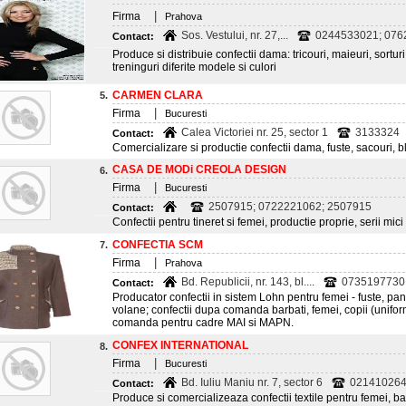
|
Firma
Prahova
Sos. Vestului, nr. 27,...
0244533021; 0762
Contact:
Produce si distribuie confectii dama: tricouri, maieuri, sorturi
treninguri diferite modele si culori
CARMEN CLARA
5.
|
Firma
Bucuresti
Calea Victoriei nr. 25, sector 1
3133324
Contact:
Comercializare si productie confectii dama, fuste, sacouri, b
CASA DE MODi CREOLA DESIGN
6.
|
Firma
Bucuresti
2507915; 0722221062; 2507915
Contact:
Confectii pentru tineret si femei, productie proprie, serii mici
CONFECTIA SCM
7.
|
Firma
Prahova
Bd. Republicii, nr. 143, bl....
0735197730
Contact:
Producator confectii in sistem Lohn pentru femei - fuste, pantal
volane; confectii dupa comanda barbati, femei, copii (unifor
comanda pentru cadre MAI si MAPN.
CONFEX INTERNATIONAL
8.
|
Firma
Bucuresti
Bd. Iuliu Maniu nr. 7, sector 6
0214102644
Contact:
Produce si comercializeaza confectii textile pentru femei, barb