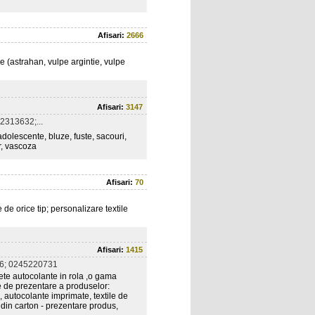
Afisari:
2666
ale (astrahan, vulpe argintie, vulpe
Afisari:
3147
2313632;...
adolescente, bluze, fuste, sacouri,
r, vascoza
Afisari:
70
de orice tip; personalizare textile
Afisari:
1415
6; 0245220731
chete autocolante in rola ,o gama
te de prezentare a produselor:
, autocolante imprimate, textile de
, din carton - prezentare produs,