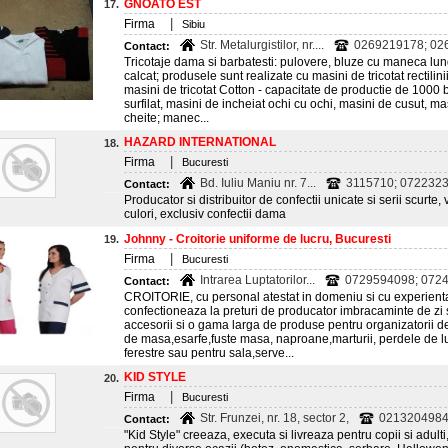
GNOATO EST
17.
|
Firma
Sibiu
Str. Metalurgistilor, nr....
0269219178; 02
Contact:
Tricotaje dama si barbatesti: pulovere, bluze cu maneca lunga, 
calcat; produsele sunt realizate cu masini de tricotat rectil
masini de tricotat Cotton - capacitate de productie de 1000 b
surfilat, masini de incheiat ochi cu ochi, masini de cusut, m
cheite; manec...
HAZARD INTERNATIONAL
18.
|
Firma
Bucuresti
Bd. Iuliu Maniu nr. 7...
3115710; 072232
Contact:
Producator si distribuitor de confectii unicate si serii scurte,
culori, exclusiv confectii dama
Johnny - Croitorie uniforme de lucru, Bucuresti
19.
|
Firma
Bucuresti
Intrarea Luptatorilor...
0729594098; 07246
Contact:
CROITORIE, cu personal atestat in domeniu si cu experienta
confectioneaza la preturi de producator imbracaminte de zi 
accesorii si o gama larga de produse pentru organizatorii 
de masa,esarfe,fuste masa, naproane,marturii, perdele de lu
ferestre sau pentru sala,serve...
KID STYLE
20.
|
Firma
Bucuresti
Str. Frunzei, nr. 18, sector 2,
0213204984;
Contact:
"Kid Style" creeaza, executa si livreaza pentru copii si adult