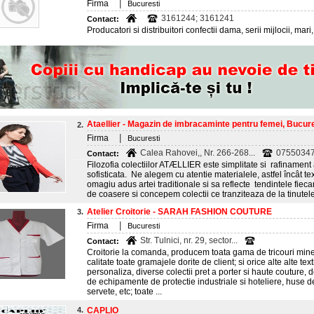
|
Firma
Bucuresti
3161244; 3161241
Contact:
Producatori si distribuitori confectii dama, serii mijlocii, mar
Ataellier - Magazin de imbracaminte pentru femei, Bucure
2.
|
Firma
Bucuresti
Calea Rahovei,, Nr. 266-268...
0755034
Contact:
Filozofia colectiilor ATÆLLIER este simplitate si rafinamen
sofisticata. Ne alegem cu atentie materialele, astfel încât tex
omagiu adus artei traditionale si sa reflecte tendintele fie
de coasere si concepem colectii ce tranziteaza de la tinutele 
Atelier Croitorie - SARAH FASHION COUTURE
3.
|
Firma
Bucuresti
Str. Tulnici, nr. 29, sector...
Contact:
Croitorie la comanda, producem toata gama de tricouri mine
calitate toate gramajele dorite de client; si orice alte alte tex
personaliza, diverse colectii pret a porter si haute coutu
de echipamente de protectie industriale si hoteliere, huse 
servete, etc; toate ...
4.
CAPLIO