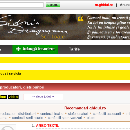
m.ghidul.ro
|
Anuntu
Tarife
dus / serviciu
producatori, distribuitori
-- alege judet --
foto
video
Recomandari ghidul.ro
•
•
•
•
producatori, distribuitori
confectii textile
stofe tesaturi
confectii accesorii
im
•
•
•
 dama
confectii serii scurte
confectii sport vanzari
bluze
ARBO TEXTIL
1.