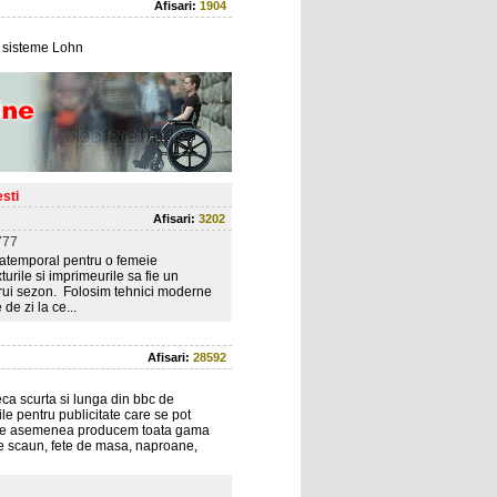
Afisari:
1904
i, sisteme Lohn
sti
Afisari:
3202
777
t atemporal pentru o femeie
turile si imprimeurile sa fie un
carui sezon. Folosim tehnici moderne
de zi la ce...
Afisari:
28592
ca scurta si lunga din bbc de
tile pentru publicitate care se pot
re, de asemenea producem toata gama
de scaun, fete de masa, naproane,