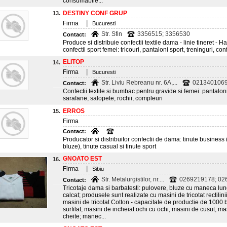
consumabile...
DESTINY CONF GRUP
13.
|
Firma
Bucuresti
Str. Sfin
3356515; 3356530
Contact:
Produce si distribuie confectii textile dama - linie tineret -
confectii sport femei: tricouri, pantaloni sport, treninguri, co
ELITOP
14.
|
Firma
Bucuresti
Str. Liviu Rebreanu nr. 6A,...
0213401069
Contact:
Confectii textile si bumbac pentru gravide si femei: pantaloni,
sarafane, salopete, rochii, compleuri
ERROS
15.
Firma
Contact:
Producator si distribuitor confectii de dama: tinute business 
bluze), tinute casual si tinute sport
GNOATO EST
16.
|
Firma
Sibiu
Str. Metalurgistilor, nr....
0269219178; 02
Contact:
Tricotaje dama si barbatesti: pulovere, bluze cu maneca lunga, 
calcat; produsele sunt realizate cu masini de tricotat rectil
masini de tricotat Cotton - capacitate de productie de 1000 b
surfilat, masini de incheiat ochi cu ochi, masini de cusut, m
cheite; manec...