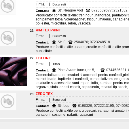
|
Firma
Bucuresti
Str. Neagoe Vod
0723639677; 2321532
Contact:
Producator confectii textile: treninguri, hanorace, pantaloni 
echipament fotbal/volei/baschet, tricouri, maieuri, canadien
poliester, microfibra, relon, vascoza
RIM TEX PRINT
26.
|
Firma
Bucuresti
Str. F
2504076; 0723248518
Contact:
Produce confectii textile usoare, creatie confectii textile p
publicitate
TEX LINE
27.
|
Firma
Timis
Piata Avram Iancu, nr. 5,...
0744526221;
Contact:
Comercializarea de tesaturi si accesorii pentru confectii,piel
marochinarie, tapiterie si confectii; comercializam, en-gros si 
tesaturile si accesoriile sunt import Italia; bumbac pentru cam
organza, stofa lana si casmir, captuseala, tesaturi tip strech, 
ZERO TEX
28.
|
Firma
Bucuresti
Str. Lop
6190329; 0722213195; 074008
Contact:
Produce confectii textile pentru pescari, vanatori si amatorii 
pantaloni, costume, palarii, rucsacuri