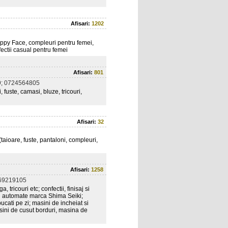
Afisari:
1202
 Happy Face, compleuri pentru femei,
nfectii casual pentru femei
Afisari:
801
; 0724564805
 fuste, camasi, bluze, tricouri,
Afisari:
32
(taioare, fuste, pantaloni, compleuri,
Afisari:
1258
69219105
tricouri etc; confectii, finisaj si
inii automate marca Shima Seiki;
ucati pe zi; masini de incheiat si
asini de cusut borduri, masina de