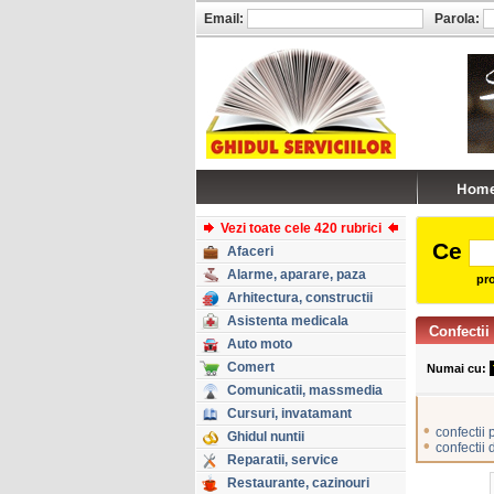
Email:
Parola:
Vezi toate cele 420 rubrici
Ce
Afaceri
Alarme, aparare, paza
pro
Arhitectura, constructii
Asistenta medicala
Confectii 
Auto moto
Comert
Numai cu:
Comunicatii, massmedia
Cursuri, invatamant
•
confectii 
Ghidul nuntii
•
confectii
Reparatii, service
Restaurante, cazinouri