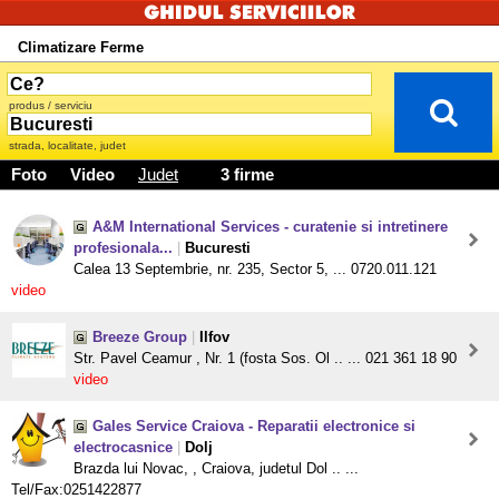
Climatizare Ferme
produs / serviciu
strada, localitate, judet
Foto
Video
Judet
3 firme
A&M International Services - curatenie si intretinere
profesionala...
|
Bucuresti
Calea 13 Septembrie, nr. 235, Sector 5, ... 0720.011.121
video
Breeze Group
|
Ilfov
Str. Pavel Ceamur , Nr. 1 (fosta Sos. Ol .. ... 021 361 18 90
video
Gales Service Craiova - Reparatii electronice si
electrocasnice
|
Dolj
Brazda lui Novac, , Craiova, judetul Dol .. ...
Tel/Fax:0251422877