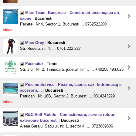
Mars Team, Bucuresti - Constructii piscine,spa-uri,
saune
|
Bucuresti
Pecetei, Nr.4, Sector 1, Bucuresti ... 0752522200
video
Miss Grey
|
Bucuresti
Str. Rusetu, nr. 4, ... 0761.222.227
Pasmatex
|
Timis
Str. Jiul, Nr. 2, Timisoara, judetul Tim .. ... +40256.493.825
Piscine Service - Piscine, saune, cazi hidromasaj si
accesorii,...
|
Bucuresti
Petricani, Nr. 18B, Sector 2, Bucuresti ... 0314243229
video
R&C Roll Mobile - Confectionare, service rulouri
exterioare Bucuresti
|
Bucuresti
Aleea Barajul Sadului, nr. 1, sector 4, ... 0723889806