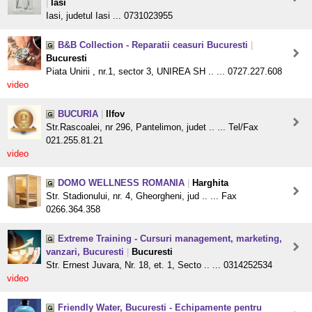
|
Iasi
Iasi, judetul Iasi ... 0731023955
B&B Collection - Reparatii ceasuri Bucuresti
|
Bucuresti
Piata Unirii , nr.1, sector 3, UNIREA SH .. ... 0727.227.608
video
BUCURIA
|
Ilfov
Str.Rascoalei, nr 296, Pantelimon, judet .. ... Tel/Fax
021.255.81.21
video
DOMO WELLNESS ROMANIA
|
Harghita
Str. Stadionului, nr. 4, Gheorgheni, jud .. ... Fax
0266.364.358
Extreme Training - Cursuri management, marketing,
vanzari, Bucuresti
|
Bucuresti
Str. Ernest Juvara, Nr. 18, et. 1, Secto .. ... 0314252534
video
Friendly Water, Bucuresti - Echipamente pentru