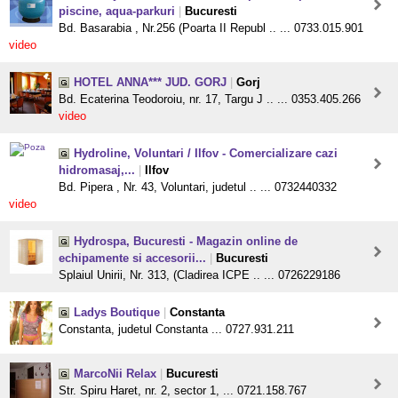
piscine, aqua-parkuri
|
Bucuresti
Bd. Basarabia , Nr.256 (Poarta II Republ .. ... 0733.015.901
video
HOTEL ANNA*** JUD. GORJ
|
Gorj
Bd. Ecaterina Teodoroiu, nr. 17, Targu J .. ... 0353.405.266
video
Hydroline, Voluntari / Ilfov - Comercializare cazi
hidromasaj,...
|
Ilfov
Bd. Pipera , Nr. 43, Voluntari, judetul .. ... 0732440332
video
Hydrospa, Bucuresti - Magazin online de
echipamente si accesorii...
|
Bucuresti
Splaiul Unirii, Nr. 313, (Cladirea ICPE .. ... 0726229186
Ladys Boutique
|
Constanta
Constanta, judetul Constanta ... 0727.931.211
MarcoNii Relax
|
Bucuresti
Str. Spiru Haret, nr. 2, sector 1, ... 0721.158.767