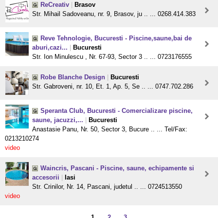
ReCreativ
|
Brasov
Str. Mihail Sadoveanu, nr. 9, Brasov, ju .. ... 0268.414.383
Reve Tehnologie, Bucuresti - Piscine,saune,bai de
aburi,cazi...
|
Bucuresti
Str. Ion Minulescu , Nr. 67-93, Sector 3 .. ... 0723176555
Robe Blanche Design
|
Bucuresti
Str. Gabroveni, nr. 10, Et. 1, Ap. 5, Se .. ... 0747.702.286
Speranta Club, Bucuresti - Comercializare piscine,
saune, jacuzzi,...
|
Bucuresti
Anastasie Panu, Nr. 50, Sector 3, Bucure .. ... Tel/Fax:
0213210274
video
Waincris, Pascani - Piscine, saune, echipamente si
accesorii
|
Iasi
Str. Crinilor, Nr. 14, Pascani, judetul .. ... 0724513550
video
1
2
3