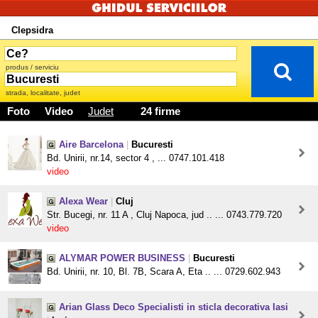
Clepsidra
produs / serviciu
strada, localitate, judet
Foto
Video
Judet
24 firme
Aire Barcelona
|
Bucuresti
Bd. Unirii, nr.14, sector 4 , ... 0747.101.418
video
Alexa Wear
|
Cluj
Str. Bucegi, nr. 11 A , Cluj Napoca, jud .. ... 0743.779.720
video
ALYMAR POWER BUSINESS
|
Bucuresti
Bd. Unirii, nr. 10, Bl. 7B, Scara A, Eta .. ... 0729.602.943
Arian Glass Deco Specialisti in sticla decorativa Iasi