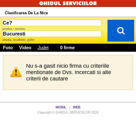
Clasificarea De La Nice
produs / serviciu
strada, localitate, judet
Foto
Video
Judet
0 firme
Nu s-a gasit nicio firma cu criteriile
mentionate de Dvs. Incercati si alte
criterii de cautare
MOBIL
|
WEB
Copyright © GHIDUL SERVICIILOR 2026