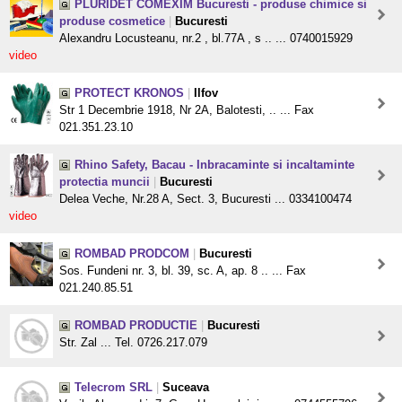
PLURIDET COMEXIM Bucuresti - produse chimice si
produse cosmetice
|
Bucuresti
Alexandru Locusteanu, nr.2 , bl.77A , s .. ... 0740015929
video
PROTECT KRONOS
|
Ilfov
Str 1 Decembrie 1918, Nr 2A, Balotesti, .. ... Fax
021.351.23.10
Rhino Safety, Bacau - Inbracaminte si incaltaminte
protectia muncii
|
Bucuresti
Delea Veche, Nr.28 A, Sect. 3, Bucuresti ... 0334100474
video
ROMBAD PRODCOM
|
Bucuresti
Sos. Fundeni nr. 3, bl. 39, sc. A, ap. 8 .. ... Fax
021.240.85.51
ROMBAD PRODUCTIE
|
Bucuresti
Str. Zal ... Tel. 0726.217.079
Telecrom SRL
|
Suceava