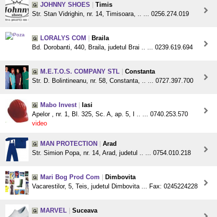
JOHNNY SHOES
|
Timis
Str. Stan Vidrighin, nr. 14, Timisoara, .. ... 0256.274.019
LORALYS COM
|
Braila
Bd. Dorobanti, 440, Braila, judetul Brai .. ... 0239.619.694
M.E.T.O.S. COMPANY STL
|
Constanta
Str. D. Bolintineanu, nr. 58, Constanta, .. ... 0727.397.700
Mabo Invest
|
Iasi
Apelor , nr. 1, Bl. 325, Sc. A, ap. 5, I .. ... 0740.253.570
video
MAN PROTECTION
|
Arad
Str. Simion Popa, nr. 14, Arad, judetul .. ... 0754.010.218
Mari Bog Prod Com
|
Dimbovita
Vacarestilor, 5, Teis, judetul Dimbovita ... Fax: 0245224228
MARVEL
|
Suceava