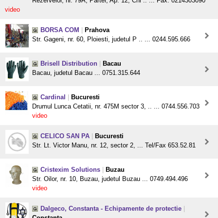
Rezervelor, nr. 79A, Parter, Ap. 12, Chi .. ... Fax: 0214303090
video
BORSA COM
|
Prahova
Str. Gageni, nr. 60, Ploiesti, judetul P .. ... 0244.595.666
Brisell Distribution
|
Bacau
Bacau, judetul Bacau ... 0751.315.644
Cardinal
|
Bucuresti
Drumul Lunca Cetatii, nr. 475M sector 3, .. ... 0744.556.703
video
CELICO SAN PA
|
Bucuresti
Str. Lt. Victor Manu, nr. 12, sector 2, ... Tel/Fax 653.52.81
Cristexim Solutions
|
Buzau
Str. Oilor, nr. 10, Buzau, judetul Buzau ... 0749.494.496
video
Dalgeco, Constanta - Echipamente de protectie
|
Constanta