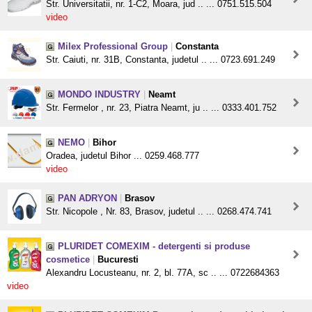
Str. Universitatii, nr. 1-C2, Moara, jud .. ... 0751.515.504
video
Milex Professional Group
|
Constanta
Str. Caiuti, nr. 31B, Constanta, judetul .. ... 0723.691.249
MONDO INDUSTRY
|
Neamt
Str. Fermelor , nr. 23, Piatra Neamt, ju .. ... 0333.401.752
NEMO
|
Bihor
Oradea, judetul Bihor ... 0259.468.777
video
PAN ADRYON
|
Brasov
Str. Nicopole , Nr. 83, Brasov, judetul .. ... 0268.474.741
PLURIDET COMEXIM - detergenti si produse
cosmetice
|
Bucuresti
Alexandru Locusteanu, nr. 2, bl. 77A, sc .. ... 0722684363
video