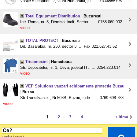
Vasile Alecsandri, 7, Gura Humorului, ju .. ... 0744555796
Total Equipment Distribution
|
Bucuresti
Intr. Roma, nr. 3, Demisol Inalt, Sector .. ... 0758.060.902
video
TOTAL PROTECT
|
Bucuresti
Bd. Basarabia, nr. 250, sector 3, ... Fax 021.627.43.62
Tricomexim
|
Hunedoara
Str. Depozitelor, nr. 1, Deva, judetul H .. ... 0254.223.014
video
VEP Solutions vanzari echipamente protectie Buzau
|
Buzau
Str.Transilvaniei , Nr.508B, Buzau, jude .. ... 0769.698.783
video
1
2
3
4
ultima
produs / serviciu