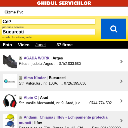
Cizme Pvc
produs / serviciu
strada, localitate, judet
Foto
Video
Judet
37 firme
AGADA WORK
|
Arges
Pitesti, judetul Arges ... 0752.033.803
Alma Kinder
|
Bucuresti
Str. Viitorului , nr. 130A, ... 0726.395.636
Alpin-C
|
Arad
Str. Vasile Alecsandri, nr. 9, Arad, jud .. ... 0744.774.502
Andami, Chiajna / Ilfov - Echipamente protectia
muncii
|
Ilfov