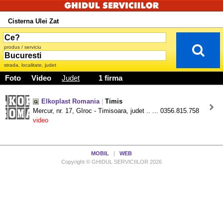
Cisterna Ulei Zat
produs / serviciu
strada, localitate, judet
Foto
Video
Judet
1 firma
Elkoplast Romania
|
Timis
Mercur, nr. 17, GIroc - Timisoara, judet .. ... 0356.815.758
video
MOBIL
|
WEB
Copyright © GHIDUL SERVICIILOR 2026