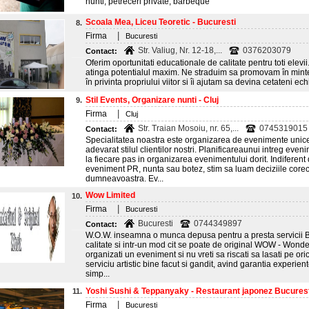
nunti, petreceri private, barbeque
Scoala Mea, Liceu Teoretic - Bucuresti
8.
|
Firma
Bucuresti
Str. Valiug, Nr. 12-18,...
0376203079
Contact:
Oferim oportunitati educationale de calitate pentru toti elevii.
atinga potentialul maxim. Ne straduim sa promovam în mintea
în privinta propriului viitor si îi ajutam sa devina cetateni ech
Stil Events, Organizare nunti - Cluj
9.
|
Firma
Cluj
Str. Traian Mosoiu, nr. 65,...
0745319015
Contact:
Specialitatea noastra este organizarea de evenimente unice
adevarat stilul clientilor nostri. Planificareaunui intreg 
la fiecare pas in organizarea evenimentului dorit. Indiferent
eveniment PR, nunta sau botez, stim sa luam deciziile corec
dumneavoastra. Ev...
Wow Limited
10.
|
Firma
Bucuresti
Bucuresti
0744349897
Contact:
W.O.W. inseamna o munca depusa pentru a presta servicii B.
calitate si intr-un mod cit se poate de original WOW - Wonder
organizati un eveniment si nu vreti sa riscati sa lasati pe oric
serviciu artistic bine facut si gandit, avind garantia experiente
simp...
Yoshi Sushi & Teppanyaky - Restaurant japonez Bucurest
11.
|
Firma
Bucuresti