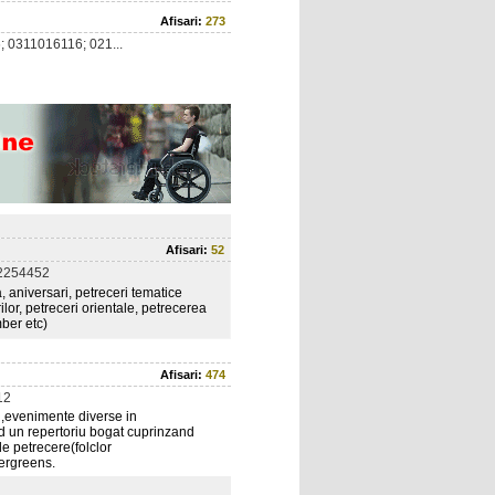
Afisari:
273
 0311016116; 021...
Afisari:
52
2254452
, aniversari, petreceri tematice
lor, petreceri orientale, petrecerea
ber etc)
Afisari:
474
12
ri,evenimente diverse in
nd un repertoriu bogat cuprinzand
e petrecere(folclor
vergreens.