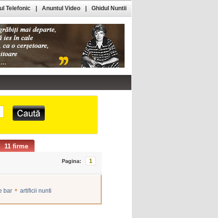
l Telefonic
|
Anuntul Video
|
Ghidul Nuntii
11 firme
1
Pagina:
•
 bar
artificii nunti