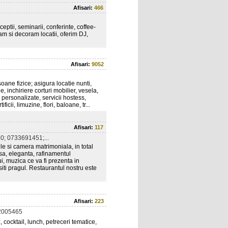
Afisari:
466
eptii, seminarii, conferinte, coffee-
am si decoram locatii, oferim DJ,
Afisari:
9052
ane fizice; asigura locatie nunti,
e, inchiriere corturi mobilier, vesela,
personalizate, servicii hostess,
ificii, limuzine, flori, baloane, tr...
Afisari:
117
; 0733691451;...
 si camera matrimoniala, in total
nsa, eleganta, rafinamentul
ui, muzica ce va fi prezenta in
iti pragul. Restaurantul nostru este
Afisari:
223
2005465
 cocktail, lunch, petreceri tematice,