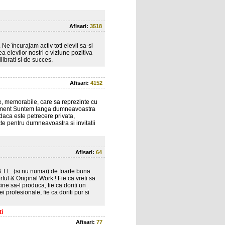
Afisari:
3518
 Ne încurajam activ toti elevii sa-si
 elevilor nostri o viziune pozitiva
ilibrati si de succes.
Afisari:
4152
, memorabile, care sa reprezinte cu
eveniment Suntem langa dumneavoastra
 daca este petrecere privata,
te pentru dumneavoastra si invitatii
Afisari:
64
T.L. (si nu numai) de foarte buna
ful & Original Work ! Fie ca vreti sa
ine sa-l produca, fie ca doriti un
i profesionale, fie ca doriti pur si
i
Afisari:
77