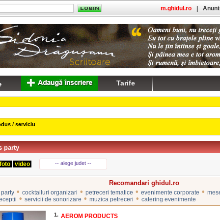
m.ghidul.ro
|
Anuntu
Tarife
dus / serviciu
 party
-- alege judet --
foto
video
Recomandari ghidul.ro
•
•
•
•
 party
cocktailuri organizari
petreceri tematice
evenimente corporate
mese
•
•
•
eceptii
servicii de sonorizare
muzica petreceri
catering evenimente
1.
AEROM PRODUCTS