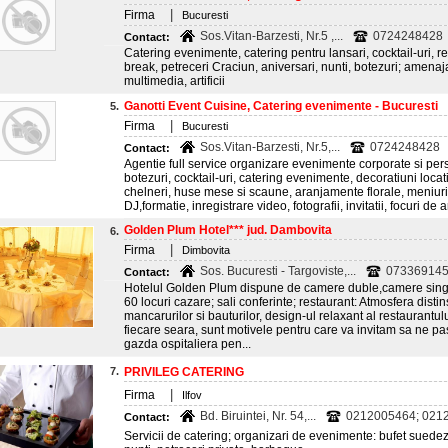
|
Firma
Bucuresti
Sos.Vitan-Barzesti, Nr.5 ,...
0724248428
Contact:
Catering evenimente, catering pentru lansari, cocktail-uri, rec
break, petreceri Craciun, aniversari, nunti, botezuri; amenaj
multimedia, artificii
Ganotti Event Cuisine, Catering evenimente - Bucuresti
5.
|
Firma
Bucuresti
Sos.Vitan-Barzesti, Nr.5,...
0724248428
Contact:
Agentie full service organizare evenimente corporate si perso
botezuri, cocktail-uri, catering evenimente, decoratiuni locati
chelneri, huse mese si scaune, aranjamente florale, meniuri 
DJ,formatie, inregistrare video, fotografii, invitatii, focuri de art
Golden Plum Hotel*** jud. Dambovita
6.
|
Firma
Dimbovita
Sos. Bucuresti - Targoviste,...
0733691450
Contact:
Hotelul Golden Plum dispune de camere duble,camere single
60 locuri cazare; sali conferinte; restaurant: Atmosfera disti
mancarurilor si bauturilor, design-ul relaxant al restaurantul
fiecare seara, sunt motivele pentru care va invitam sa ne pas
gazda ospitaliera pen...
7.
PRIVILEG CATERING
|
Firma
Ilfov
Bd. Biruintei, Nr. 54,...
0212005464; 021
Contact:
Servicii de catering; organizari de evenimente: bufet suedez,