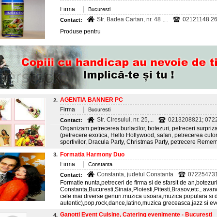
|
Firma
Bucuresti
Str. Badea Cartan, nr. 48 ,...
02121148 26;
Contact:
Produse pentru
AGENTIA BANNER PC
2.
|
Firma
Bucuresti
Str. Ciresului, nr. 25,...
0213208821; 072
Contact:
Organizam petrecerea burlacilor, botezuri, petreceri surpriza
(petrecere exotica, Hello Hollywood, safari, petrecerea culori
sportivilor, Dracula Party, Christmas Party, petrecere Remem
Formatia Harmony Duo
3.
|
Firma
Constanta
Constanta, judetul Constanta
07225473
Contact:
Formatie nunta,petreceri de firma si de sfarsit de an,botezu
Constanta,Bucuresti,Sinaia,Ploiesti,Pitesti,Brasov,etc., ava
cele mai diverse genuri:muzica usoara,muzica populara si d
autentic),pop,rock,dance,latino,muzica greceasca,jazz si e
Ganotti Event Cuisine, Catering evenimente - Bucuresti
4.