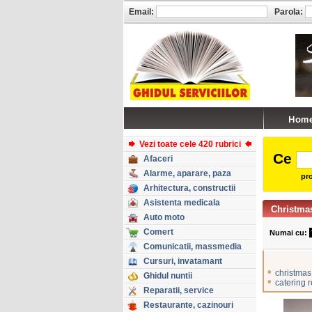
Email:
Parola:
Vezi toate cele 420 rubrici
Ce
Afaceri
Alarme, aparare, paza
pro
Arhitectura, constructii
Asistenta medicala
Christmas
Auto moto
Comert
Numai cu:
Comunicatii, massmedia
Cursuri, invatamant
•
christmas
Ghidul nuntii
•
catering r
Reparatii, service
Restaurante, cazinouri