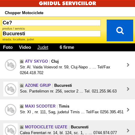
Chopper Motociclete
produs / serviciu
strada, localitate, judet
Foto
Video
Judet
6 firme
ATV SKYGO
|
Cluj
Str. Al. Vaida Voievod nr. 59, Cluj-Napo .. ... Tel/Fax
0264.418.702
AZONE GRUP
|
Bucuresti
Sos. Pantelimon nr. 256, sector 2 ... Tel. 021.255.96.63
MAXI SCOOTER
|
Timis
Str. XI , nr. 111, Sag, judetul Timis ... Tel/Fax 0256.395.451
MOTOCICLETE UZATE
|
Bucuresti
Calea Ferentari nr. 14, bl. 124, sc. 1, .. ... 0744.974.077