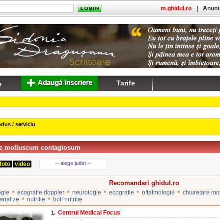
m.ghidul.ro
|
Anuntu
Tarife
dus / serviciu
re molluscum contagiosum
-- alege judet --
foto
video
Recomandari ghidul.ro
•
•
•
•
•
ogie
ecografie doppler
neurologie
ecografie
oftalmologie
chiuretare m
•
•
 analize
nutritie
boli nutritie
Centrul Medical Focus
1.