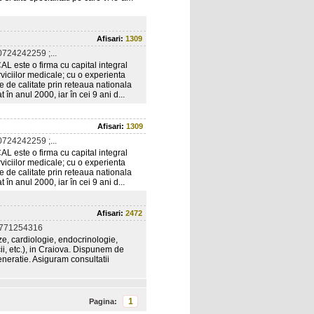
Afisari:
1309
724242259 ;...
 este o firma cu capital integral
iciilor medicale; cu o experienta
e de calitate prin reteaua nationala
 în anul 2000, iar în cei 9 ani d...
Afisari:
1309
724242259 ;...
 este o firma cu capital integral
iciilor medicale; cu o experienta
e de calitate prin reteaua nationala
 în anul 2000, iar în cei 9 ani d...
Afisari:
2472
0771254316
ize, cardiologie, endocrinologie,
ii, etc.), in Craiova. Dispunem de
eneratie. Asiguram consultatii
1
Pagina: