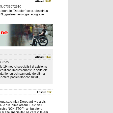
Afisari:
5481
5; 0733072910
iografie "Doppler" color, obstetrica-
ORL, gastroenterologie, ecografie
Afisari:
1142
958522
19 medici specialisti si asistente
calificari impresionante in spitalele
otarilor cu echipamente de ultima
r ofera pacientilor consultatii,
Afisari:
912
ua sa clinica Dorobanti vis-a-vis
A din inima orasului. Aici veti
(deschis NON STOP), ambulatoriu
 si alte specialitati pe care vi le-am