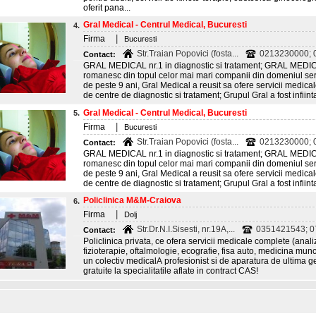
oferit pana...
Gral Medical - Centrul Medical, Bucuresti
4.
|
Firma
Bucuresti
Str.Traian Popovici (fosta...
0213230000; 0
Contact:
GRAL MEDICAL nr.1 in diagnostic si tratament; GRAL MEDICAL
romanesc din topul celor mai mari companii din domeniul serv
de peste 9 ani, Gral Medical a reusit sa ofere servicii medical
de centre de diagnostic si tratament; Grupul Gral a fost infiintat
Gral Medical - Centrul Medical, Bucuresti
5.
|
Firma
Bucuresti
Str.Traian Popovici (fosta...
0213230000; 0
Contact:
GRAL MEDICAL nr.1 in diagnostic si tratament; GRAL MEDICAL
romanesc din topul celor mai mari companii din domeniul serv
de peste 9 ani, Gral Medical a reusit sa ofere servicii medical
de centre de diagnostic si tratament; Grupul Gral a fost infiintat
Policlinica M&M-Craiova
6.
|
Firma
Dolj
Str.Dr.N.I.Sisesti, nr.19A,...
0351421543; 
Contact:
Policlinica privata, ce ofera servicii medicale complete (anal
fizioterapie, oftalmologie, ecografie, fisa auto, medicina munc
un colectiv medicalA profesionist si de aparatura de ultima g
gratuite la specialitatile aflate in contract CAS!