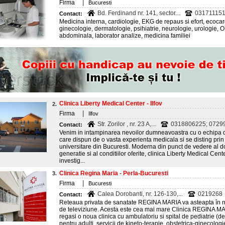
|
Firma
Bucuresti
Bd. Ferdinand nr. 141, sector...
031711151
Contact:
Medicina interna, cardiologie, EKG de repaus si efort, ecocard
ginecologie, dermatologie, psihiatrie, neurologie, urologie, 
abdominala, laborator analize, medicina familiei
Clinica Liberty Medical Center - Ilfov
2.
|
Firma
Ilfov
Str. Zorilor , nr. 23 A,...
0318806225; 0729
Contact:
Venim in intampinarea nevoilor dumneavoastra cu o echipa de 
care dispun de o vasta experienta medicala si se disting prin 
universitare din Bucuresti. Moderna din punct de vedere al d
generatie si al conditiilor oferite, clinica Liberty Medical Cente
investig...
Clinica Regina Maria - Perla-Bucuresti
3.
|
Firma
Bucuresti
Calea Dorobanti, nr. 126-130,...
0219268
Contact:
Reteaua privata de sanatate REGINA MARIA va asteapta în no
de televiziune. Acesta este cea mai mare Clinica REGINA MARI
regasi o noua clinica cu ambulatoriu si spital de pediatrie 
pentru adulti, servicii de kineto-terapie, obstetrica-ginecologie