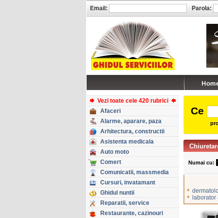
Email:
Parola:
Vezi toate cele 420 rubrici
Ce
Afaceri
Alarme, aparare, paza
pro
Arhitectura, constructii
Asistenta medicala
Chiureta
Auto moto
Comert
Numai cu:
Comunicatii, massmedia
Cursuri, invatamant
•
dermatol
Ghidul nuntii
•
laborator
Reparatii, service
Restaurante, cazinouri