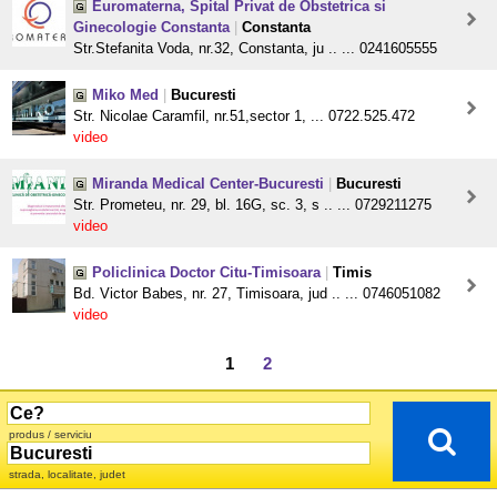
Euromaterna, Spital Privat de Obstetrica si
Ginecologie Constanta
|
Constanta
Str.Stefanita Voda, nr.32, Constanta, ju .. ... 0241605555
Miko Med
|
Bucuresti
Str. Nicolae Caramfil, nr.51,sector 1, ... 0722.525.472
video
Miranda Medical Center-Bucuresti
|
Bucuresti
Str. Prometeu, nr. 29, bl. 16G, sc. 3, s .. ... 0729211275
video
Policlinica Doctor Citu-Timisoara
|
Timis
Bd. Victor Babes, nr. 27, Timisoara, jud .. ... 0746051082
video
1
2
produs / serviciu
strada, localitate, judet