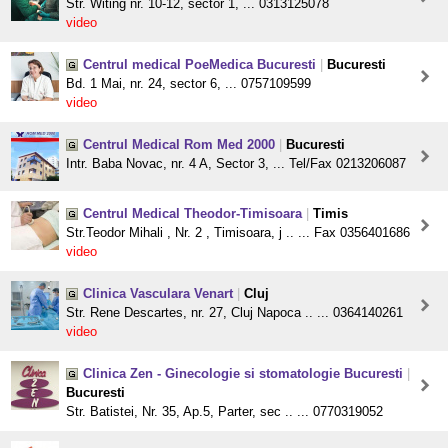
Str. Witing nr. 10-12, sector 1, ... 0313125078
video
Centrul medical PoeMedica Bucuresti
|
Bucuresti
Bd. 1 Mai, nr. 24, sector 6, ... 0757109599
video
Centrul Medical Rom Med 2000
|
Bucuresti
Intr. Baba Novac, nr. 4 A, Sector 3, ... Tel/Fax 0213206087
Centrul Medical Theodor-Timisoara
|
Timis
Str.Teodor Mihali , Nr. 2 , Timisoara, j .. ... Fax 0356401686
video
Clinica Vasculara Venart
|
Cluj
Str. Rene Descartes, nr. 27, Cluj Napoca .. ... 0364140261
video
Clinica Zen - Ginecologie si stomatologie Bucuresti
|
Bucuresti
Str. Batistei, Nr. 35, Ap.5, Parter, sec .. ... 0770319052