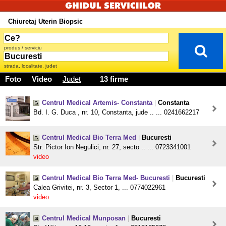
Chiuretaj Uterin Biopsic
produs / serviciu
strada, localitate, judet
Foto
Video
Judet
13 firme
Centrul Medical Artemis- Constanta
|
Constanta
Bd. I. G. Duca , nr. 10, Constanta, jude .. ... 0241662217
Centrul Medical Bio Terra Med
|
Bucuresti
Str. Pictor Ion Negulici, nr. 27, secto .. ... 0723341001
video
Centrul Medical Bio Terra Med- Bucuresti
|
Bucuresti
Calea Grivitei, nr. 3, Sector 1, ... 0774022961
video
Centrul Medical Munposan
|
Bucuresti