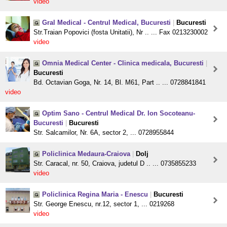
video
Gral Medical - Centrul Medical, Bucuresti
|
Bucuresti
Str.Traian Popovici (fosta Unitatii), Nr .. ... Fax 0213230002
video
Omnia Medical Center - Clinica medicala, Bucuresti
|
Bucuresti
Bd. Octavian Goga, Nr. 14, Bl. M61, Part .. ... 0728841841
video
Optim Sano - Centrul Medical Dr. Ion Socoteanu-
Bucuresti
|
Bucuresti
Str. Salcamilor, Nr. 6A, sector 2, ... 0728955844
Policlinica Medaura-Craiova
|
Dolj
Str. Caracal, nr. 50, Craiova, judetul D .. ... 0735855233
video
Policlinica Regina Maria - Enescu
|
Bucuresti
Str. George Enescu, nr.12, sector 1, ... 0219268
video