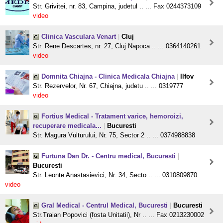
Str. Grivitei, nr. 83, Campina, judetul .. ... Fax 0244373109
video
Clinica Vasculara Venart
|
Cluj
Str. Rene Descartes, nr. 27, Cluj Napoca .. ... 0364140261
video
Domnita Chiajna - Clinica Medicala Chiajna
|
Ilfov
Str. Rezervelor, Nr. 67, Chiajna, judetu .. ... 0319777
video
Fortius Medical - Tratament varice, hemoroizi,
recuperare medicala...
|
Bucuresti
Str. Magura Vulturului, Nr. 75, Sector 2 .. ... 0374988838
Furtuna Dan Dr. - Centru medical, Bucuresti
|
Bucuresti
Str. Leonte Anastasievici, Nr. 34, Secto .. ... 0310809870
video
Gral Medical - Centrul Medical, Bucuresti
|
Bucuresti
Str.Traian Popovici (fosta Unitatii), Nr .. ... Fax 0213230002