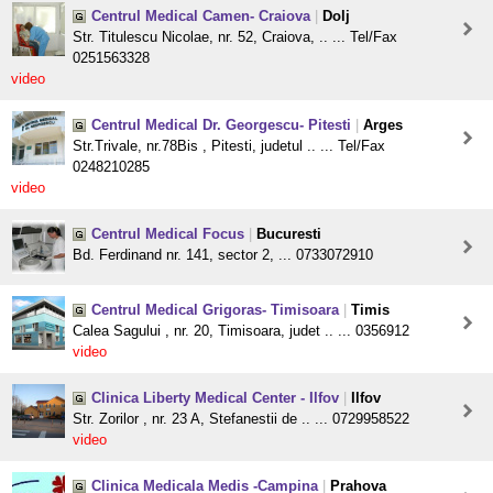
Centrul Medical Camen- Craiova
|
Dolj
Str. Titulescu Nicolae, nr. 52, Craiova, .. ... Tel/Fax
0251563328
video
Centrul Medical Dr. Georgescu- Pitesti
|
Arges
Str.Trivale, nr.78Bis , Pitesti, judetul .. ... Tel/Fax
0248210285
video
Centrul Medical Focus
|
Bucuresti
Bd. Ferdinand nr. 141, sector 2, ... 0733072910
Centrul Medical Grigoras- Timisoara
|
Timis
Calea Sagului , nr. 20, Timisoara, judet .. ... 0356912
video
Clinica Liberty Medical Center - Ilfov
|
Ilfov
Str. Zorilor , nr. 23 A, Stefanestii de .. ... 0729958522
video
Clinica Medicala Medis -Campina
|
Prahova