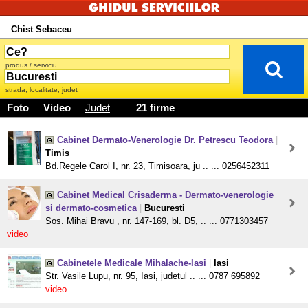
Chist Sebaceu
produs / serviciu
strada, localitate, judet
Foto
Video
Judet
21 firme
Cabinet Dermato-Venerologie Dr. Petrescu Teodora
|
Timis
Bd.Regele Carol I, nr. 23, Timisoara, ju .. ... 0256452311
Cabinet Medical Crisaderma - Dermato-venerologie
si dermato-cosmetica
|
Bucuresti
Sos. Mihai Bravu , nr. 147-169, bl. D5, .. ... 0771303457
video
Cabinetele Medicale Mihalache-Iasi
|
Iasi
Str. Vasile Lupu, nr. 95, Iasi, judetul .. ... 0787 695892
video