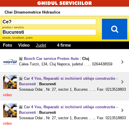
Chei Dinamometrice Hidraulice
produs / serviciu
strada, localitate, judet
Foto
Video
Judet
4 firme
Bosch Car service Proton Auto
|
Cluj
Calea Turzii, 134, Cluj Napoca, judetul .. ... 0264438559
Car 4 You, Reparatii si inchirierii utilaje constructie -
Bucuresti
|
Bucuresti
Soseaua Odai , Nr. 27, sector 1, Bucures .. ... Fax: 0213518803
video
Car 4 You, Reparatii si inchirierii utilaje constructie -
Bucuresti
|
Bucuresti
Soseaua Odai , Nr. 27, sector 1, Bucures .. ... Fax: 0213518803
video